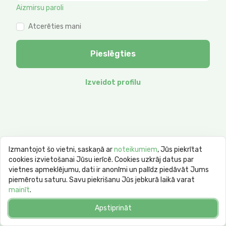
Aizmirsu paroli
Atcerēties mani
Pieslēgties
Izveidot profilu
Izmantojot šo vietni, saskaņā ar
noteikumiem
, Jūs piekrītat
cookies izvietošanai Jūsu ierīcē. Cookies uzkrāj datus par
vietnes apmeklējumu, dati ir anonīmi un palīdz piedāvāt Jums
piemērotu saturu. Savu piekrišanu Jūs jebkurā laikā varat
mainīt
.
Apstiprināt
© 2026 goodday.group