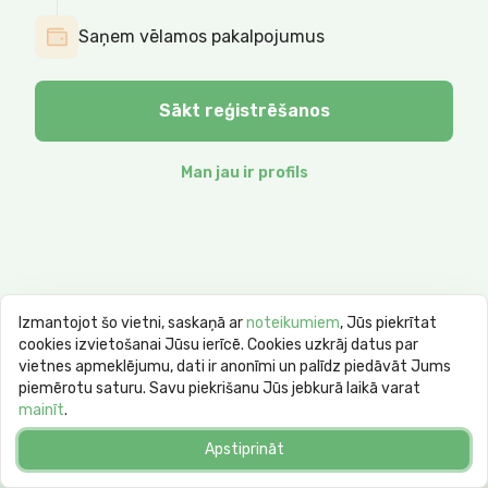
Saņem vēlamos pakalpojumus
Sākt reģistrēšanos
Man jau ir profils
Izmantojot šo vietni, saskaņā ar
noteikumiem
, Jūs piekrītat
cookies izvietošanai Jūsu ierīcē. Cookies uzkrāj datus par
vietnes apmeklējumu, dati ir anonīmi un palīdz piedāvāt Jums
piemērotu saturu. Savu piekrišanu Jūs jebkurā laikā varat
mainīt
.
Apstiprināt
© 2026 goodday.group