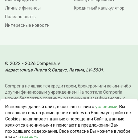
Личные финансы
Кредитный калькулятор
Полезно знать
Интересные новости
© 2022 - 2026 Comperia.lv
Адрес: улица Лиела 9, Салдус, Латвия, LV-3801.
Comperia не является кредитором, брокером или каким-либо
другим финансовым учреждением. На портале Comperia
можно бесплатно сравнить различные виды финансовых
услуг, для того что-бы клиент мог сэкономить свое время и
Используя данный сайт, в соответствии с
условиями
, Вы
деньги. Э-почта:
info@comperia.lv
. Пример расчёта: при
соглашаетесь на размещение cookies на Вашем устройстве.
взятии в долг 5000 € на 60 месяцев, ежемесячный платеж
Сookies накапливает данные о посещении Сайта, данные
106.93 €, общие затраты 6415.59 €, годовая процентная
являются анонимными и помогают в предложении Вам
ставка APR 10.78%. Максимальная годовая процентная
походящего содержания. Свое согласие Вы можете в любое
ставка (max APR) может достигать 60%. Срок кредита от 62
время
изменить
.