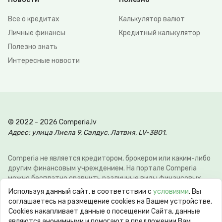
Все о кредитах
Калькулятор валют
Личные финансы
Кредитный калькулятор
Полезно знать
Интересные новости
© 2022 - 2026 Comperia.lv
Адрес: улица Лиела 9, Салдус, Латвия, LV-3801.
Comperia не является кредитором, брокером или каким-либо
другим финансовым учреждением. На портале Comperia
можно бесплатно сравнить различные виды финансовых
услуг, для того что-бы клиент мог сэкономить свое время и
Используя данный сайт, в соответствии с
условиями
, Вы
деньги. Э-почта:
info@comperia.lv
. Пример расчёта: при
соглашаетесь на размещение cookies на Вашем устройстве.
взятии в долг 5000 € на 60 месяцев, ежемесячный платеж
Сookies накапливает данные о посещении Сайта, данные
106.93 €, общие затраты 6415.59 €, годовая процентная
являются анонимными и помогают в предложении Вам