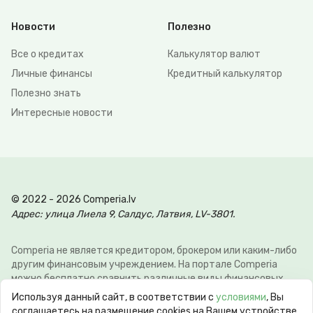
Новости
Полезно
Все о кредитах
Калькулятор валют
Личные финансы
Кредитный калькулятор
Полезно знать
Интересные новости
© 2022 - 2026 Comperia.lv
Адрес: улица Лиела 9, Салдус, Латвия, LV-3801.
Comperia не является кредитором, брокером или каким-либо
другим финансовым учреждением. На портале Comperia
можно бесплатно сравнить различные виды финансовых
услуг, для того что-бы клиент мог сэкономить свое время и
Используя данный сайт, в соответствии с
условиями
, Вы
деньги. Э-почта:
info@comperia.lv
. Пример расчёта: при
соглашаетесь на размещение cookies на Вашем устройстве.