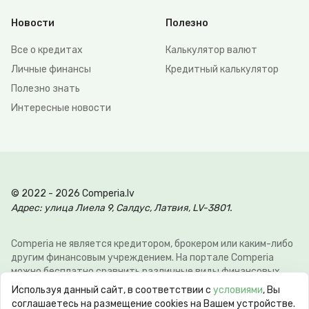
Новости
Полезно
Все о кредитах
Калькулятор валют
Личные финансы
Кредитный калькулятор
Полезно знать
Интересные новости
© 2022 - 2026 Comperia.lv
Адрес: улица Лиела 9, Салдус, Латвия, LV-3801.
Comperia не является кредитором, брокером или каким-либо
другим финансовым учреждением. На портале Comperia
можно бесплатно сравнить различные виды финансовых
услуг, для того что-бы клиент мог сэкономить свое время и
Используя данный сайт, в соответствии с
условиями
, Вы
деньги. Э-почта:
info@comperia.lv
. Пример расчёта: при
соглашаетесь на размещение cookies на Вашем устройстве.