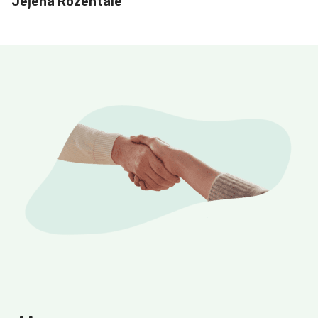
Jeļena Rozentāle