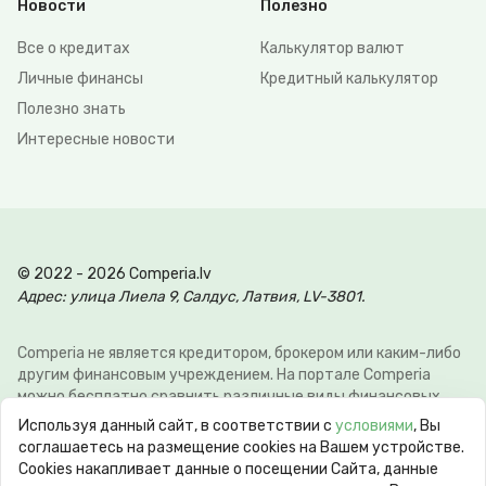
Новости
Полезно
Все о кредитах
Калькулятор валют
Личные финансы
Кредитный калькулятор
Полезно знать
Интересные новости
© 2022 - 2026 Comperia.lv
Адрес: улица Лиела 9, Салдус, Латвия, LV-3801.
Comperia не является кредитором, брокером или каким-либо
другим финансовым учреждением. На портале Comperia
можно бесплатно сравнить различные виды финансовых
услуг, для того что-бы клиент мог сэкономить свое время и
Используя данный сайт, в соответствии с
условиями
, Вы
деньги. Э-почта:
info@comperia.lv
. Пример расчёта: при
соглашаетесь на размещение cookies на Вашем устройстве.
взятии в долг 5000 € на 60 месяцев, ежемесячный платеж
Сookies накапливает данные о посещении Сайта, данные
106.93 €, общие затраты 6415.59 €, годовая процентная