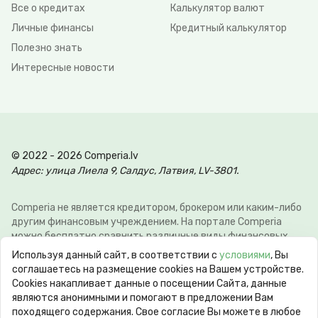
Все о кредитах
Калькулятор валют
Личные финансы
Кредитный калькулятор
Полезно знать
Интересные новости
© 2022 - 2026 Comperia.lv
Адрес: улица Лиела 9, Салдус, Латвия, LV-3801.
Comperia не является кредитором, брокером или каким-либо
другим финансовым учреждением. На портале Comperia
можно бесплатно сравнить различные виды финансовых
услуг, для того что-бы клиент мог сэкономить свое время и
Используя данный сайт, в соответствии с
условиями
, Вы
деньги. Э-почта:
info@comperia.lv
. Пример расчёта: при
соглашаетесь на размещение cookies на Вашем устройстве.
взятии в долг 5000 € на 60 месяцев, ежемесячный платеж
Сookies накапливает данные о посещении Сайта, данные
106.93 €, общие затраты 6415.59 €, годовая процентная
являются анонимными и помогают в предложении Вам
ставка APR 10.78%. Максимальная годовая процентная
походящего содержания. Свое согласие Вы можете в любое