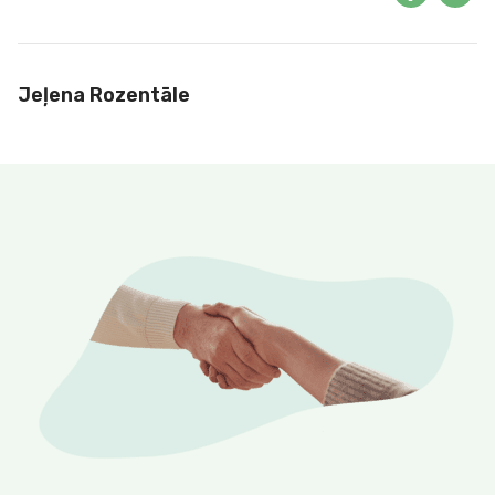
Jeļena Rozentāle