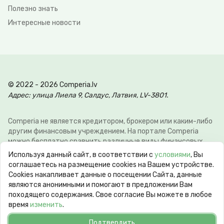
Полезно знать
Интересные новости
© 2022 - 2026 Comperia.lv
Адрес: улица Лиела 9, Салдус, Латвия, LV-3801.
Comperia не является кредитором, брокером или каким-либо
другим финансовым учреждением. На портале Comperia
можно бесплатно сравнить различные виды финансовых
услуг, для того что-бы клиент мог сэкономить свое время и
Используя данный сайт, в соответствии с
условиями
, Вы
деньги. Э-почта:
info@comperia.lv
. Пример расчёта: при
соглашаетесь на размещение cookies на Вашем устройстве.
взятии в долг 5000 € на 60 месяцев, ежемесячный платеж
Сookies накапливает данные о посещении Сайта, данные
106.93 €, общие затраты 6415.59 €, годовая процентная
являются анонимными и помогают в предложении Вам
ставка APR 10.78%. Максимальная годовая процентная
походящего содержания. Свое согласие Вы можете в любое
ставка (max APR) может достигать 60%. Срок кредита от 62
время
изменить
.
дней до 10 лет.
Подтвердить