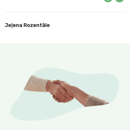
Jeļena Rozentāle