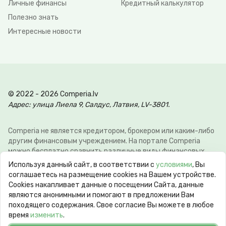
Личные финансы
Кредитный калькулятор
Полезно знать
Интересные новости
© 2022 - 2026 Comperia.lv
Адрес: улица Лиела 9, Салдус, Латвия, LV-3801.
Comperia не является кредитором, брокером или каким-либо
другим финансовым учреждением. На портале Comperia
можно бесплатно сравнить различные виды финансовых
услуг, для того что-бы клиент мог сэкономить свое время и
Используя данный сайт, в соответствии с
условиями
, Вы
деньги. Э-почта:
info@comperia.lv
. Пример расчёта: при
соглашаетесь на размещение cookies на Вашем устройстве.
взятии в долг 5000 € на 60 месяцев, ежемесячный платеж
Сookies накапливает данные о посещении Сайта, данные
106.93 €, общие затраты 6415.59 €, годовая процентная
являются анонимными и помогают в предложении Вам
ставка APR 10.78%. Максимальная годовая процентная
походящего содержания. Свое согласие Вы можете в любое
ставка (max APR) может достигать 60%. Срок кредита от 62
время
изменить
.
дней до 10 лет.