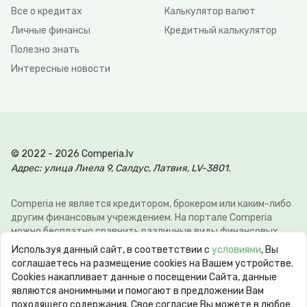
Все о кредитах
Калькулятор валют
Личные финансы
Кредитный калькулятор
Полезно знать
Интересные новости
© 2022 - 2026 Comperia.lv
Адрес: улица Лиела 9, Салдус, Латвия, LV-3801.
Comperia не является кредитором, брокером или каким-либо
другим финансовым учреждением. На портале Comperia
можно бесплатно сравнить различные виды финансовых
услуг, для того что-бы клиент мог сэкономить свое время и
Используя данный сайт, в соответствии с
условиями
, Вы
деньги. Э-почта:
info@comperia.lv
. Пример расчёта: при
соглашаетесь на размещение cookies на Вашем устройстве.
взятии в долг 5000 € на 60 месяцев, ежемесячный платеж
Сookies накапливает данные о посещении Сайта, данные
106.93 €, общие затраты 6415.59 €, годовая процентная
являются анонимными и помогают в предложении Вам
ставка APR 10.78%. Максимальная годовая процентная
походящего содержания. Свое согласие Вы можете в любое