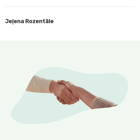
Jeļena Rozentāle