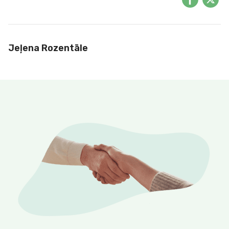
Jeļena Rozentāle