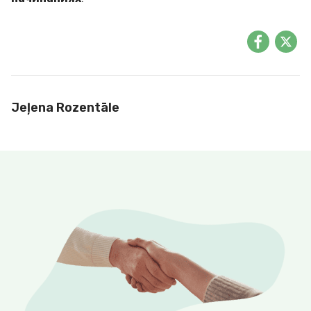
Jeļena Rozentāle