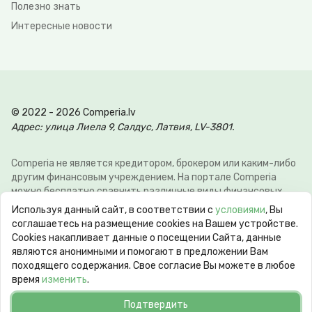
Полезно знать
Интересные новости
© 2022 - 2026 Comperia.lv
Адрес: улица Лиела 9, Салдус, Латвия, LV-3801.
Comperia не является кредитором, брокером или каким-либо
другим финансовым учреждением. На портале Comperia
можно бесплатно сравнить различные виды финансовых
услуг, для того что-бы клиент мог сэкономить свое время и
Используя данный сайт, в соответствии с
условиями
, Вы
деньги. Э-почта:
info@comperia.lv
. Пример расчёта: при
соглашаетесь на размещение cookies на Вашем устройстве.
взятии в долг 5000 € на 60 месяцев, ежемесячный платеж
Сookies накапливает данные о посещении Сайта, данные
106.93 €, общие затраты 6415.59 €, годовая процентная
являются анонимными и помогают в предложении Вам
ставка APR 10.78%. Максимальная годовая процентная
походящего содержания. Свое согласие Вы можете в любое
ставка (max APR) может достигать 60%. Срок кредита от 62
время
изменить
.
дней до 10 лет.
Подтвердить