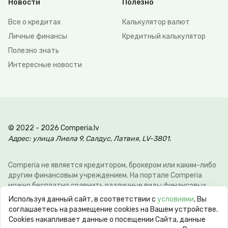
Новости
Полезно
Все о кредитах
Калькулятор валют
Личные финансы
Кредитный калькулятор
Полезно знать
Интересные новости
© 2022 - 2026 Comperia.lv
Адрес: улица Лиела 9, Салдус, Латвия, LV-3801.
Comperia не является кредитором, брокером или каким-либо
другим финансовым учреждением. На портале Comperia
можно бесплатно сравнить различные виды финансовых
услуг, для того что-бы клиент мог сэкономить свое время и
Используя данный сайт, в соответствии с
условиями
, Вы
деньги. Э-почта:
info@comperia.lv
. Пример расчёта: при
соглашаетесь на размещение cookies на Вашем устройстве.
взятии в долг 5000 € на 60 месяцев, ежемесячный платеж
Сookies накапливает данные о посещении Сайта, данные
106.93 €, общие затраты 6415.59 €, годовая процентная