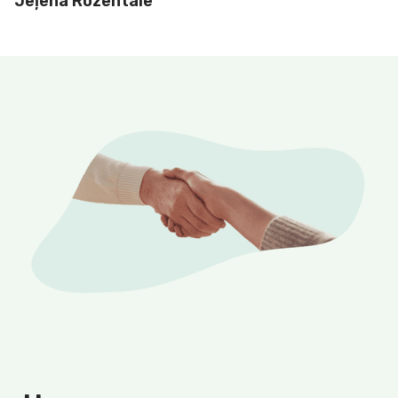
Jeļena Rozentāle