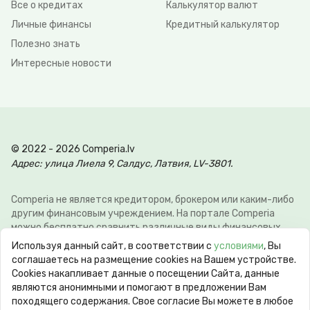
Все о кредитах
Калькулятор валют
Личные финансы
Кредитный калькулятор
Полезно знать
Интересные новости
© 2022 - 2026 Comperia.lv
Адрес: улица Лиела 9, Салдус, Латвия, LV-3801.
Comperia не является кредитором, брокером или каким-либо
другим финансовым учреждением. На портале Comperia
можно бесплатно сравнить различные виды финансовых
услуг, для того что-бы клиент мог сэкономить свое время и
Используя данный сайт, в соответствии с
условиями
, Вы
деньги. Э-почта:
info@comperia.lv
. Пример расчёта: при
соглашаетесь на размещение cookies на Вашем устройстве.
взятии в долг 5000 € на 60 месяцев, ежемесячный платеж
Сookies накапливает данные о посещении Сайта, данные
106.93 €, общие затраты 6415.59 €, годовая процентная
являются анонимными и помогают в предложении Вам
ставка APR 10.78%. Максимальная годовая процентная
походящего содержания. Свое согласие Вы можете в любое