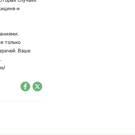
которых случаях
дицине и
ваниями.
е только
врачей. Ваше
и.
ь!