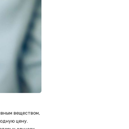
тивным веществом,
годную цену.