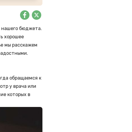
 нашего бюджета.
ть хорошее
ье мы расскажем
ерадостными.
егда обращаемся к
отр у врача или
ие которых в