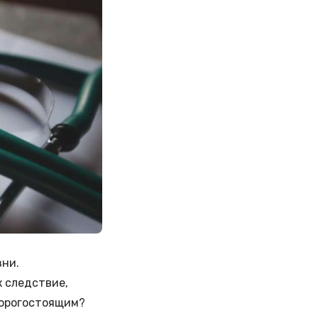
зни.
к следствие,
дорогостоящим?