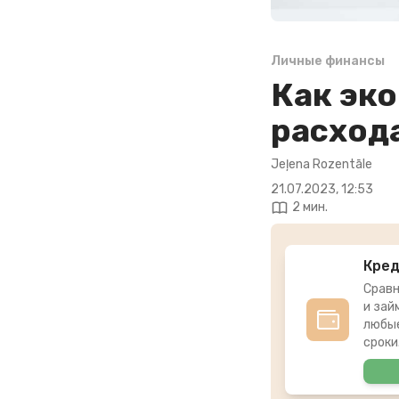
Личные финансы
Как эк
расход
Jeļena Rozentāle
21.07.2023, 12:53
2 мин.
Кре
Сравн
и зай
любые
сроки