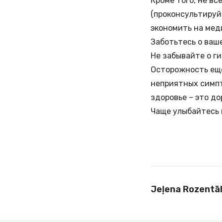
Кроме того, не в
(проконсультируй
экономить на мед
Заботьтесь о ваш
Не забывайте о г
Осторожность еще
неприятных симпт
здоровье – это д
Чаще улыбайтесь 
Jeļena Rozentā