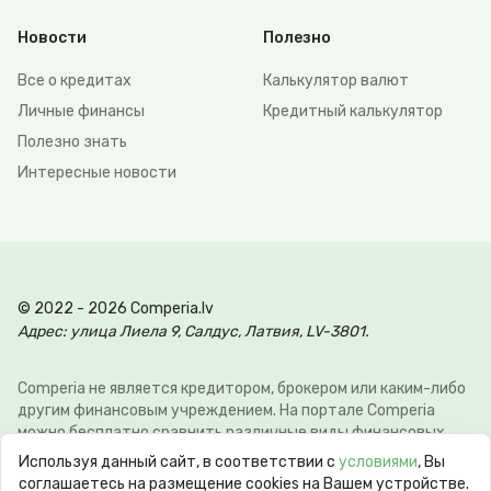
Новости
Полезно
Все о кредитах
Калькулятор валют
Личные финансы
Кредитный калькулятор
Полезно знать
Интересные новости
© 2022 - 2026 Comperia.lv
Адрес: улица Лиела 9, Салдус, Латвия, LV-3801.
Comperia не является кредитором, брокером или каким-либо
другим финансовым учреждением. На портале Comperia
можно бесплатно сравнить различные виды финансовых
услуг, для того что-бы клиент мог сэкономить свое время и
Используя данный сайт, в соответствии с
условиями
, Вы
деньги. Э-почта:
info@comperia.lv
. Пример расчёта: при
соглашаетесь на размещение cookies на Вашем устройстве.