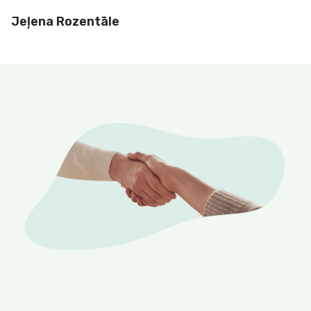
Jeļena Rozentāle