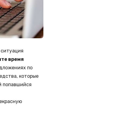
 ситуация
ите время
едложениях по
едства, которые
ый попавшийся
рекрасную