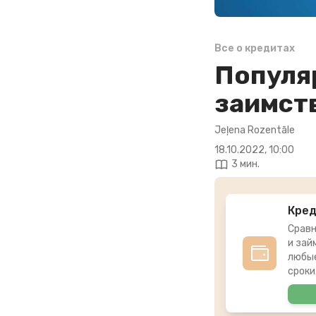
Все о кредитах
Популя
заимст
Jeļena Rozentāle
18.10.2022, 10:00
3 мин.
Кре
Сравн
и зай
любые
сроки