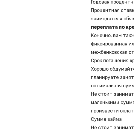
Годовая процентн
Процентная ставк
заимодателя обяз
переплата по кре
Конечно, вам так
фиксированная ил
межбанковская ст
Срок погашения к
Хорошо обдумайте
планируете занят
оптимальная сумм
Не стоит занимат
маленькими сумма
произвести оплат
Сумма займа
Не стоит занимат