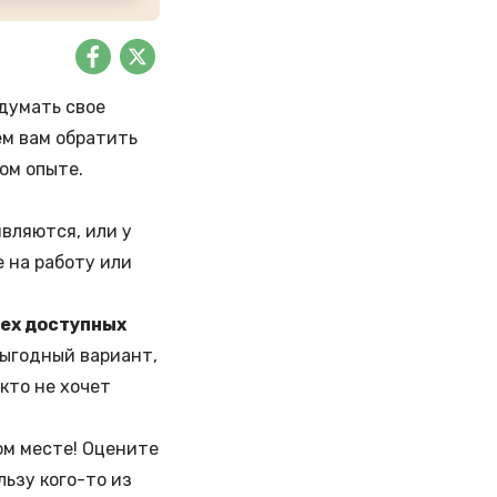
думать свое
ем вам обратить
ом опыте.
вляются, или у
е на работу или
сех доступных
выгодный вариант,
кто не хочет
ом месте! Оцените
ьзу кого-то из