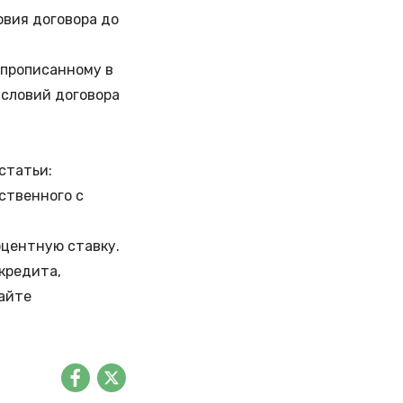
овия договора до
 прописанному в
условий договора
статьи:
ственного с
оцентную ставку.
 кредита
,
майте