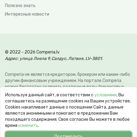
Полезно знать
Интересные новости
© 2022 - 2026 Comperia.lv
Адрес: улица Лиела 9, Салдус, Латвия, LV-3801.
Comperia не является кредитором, брокером или каким-либо
другим финансовым учреждением. На портале Comperia
можно бесплатно сравнить различные виды финансовых
услуг, для того что-бы клиент мог сэкономить свое время и
Используя данный сайт, в соответствии с
условиями
, Вы
деньги. Э-почта:
info@comperia.lv
. Пример расчёта: при
соглашаетесь на размещение cookies на Вашем устройстве.
взятии в долг 5000 € на 60 месяцев, ежемесячный платеж
Сookies накапливает данные о посещении Сайта, данные
106.93 €, общие затраты 6415.59 €, годовая процентная
являются анонимными и помогают в предложении Вам
ставка APR 10.78%. Максимальная годовая процентная
походящего содержания. Свое согласие Вы можете в любое
ставка (max APR) может достигать 60%. Срок кредита от 62
время
изменить
.
дней до 10 лет.
Подтвердить