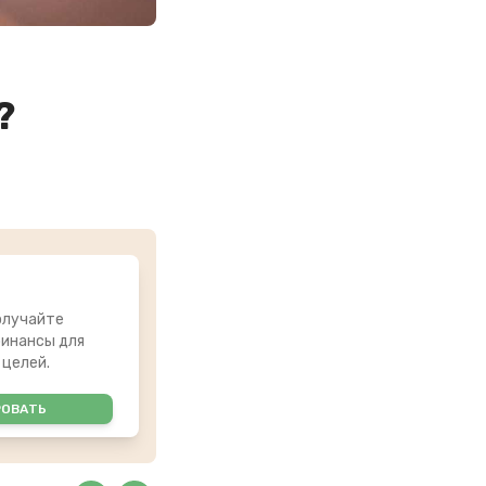
?
олучайте
инансы для
 целей.
РОВАТЬ