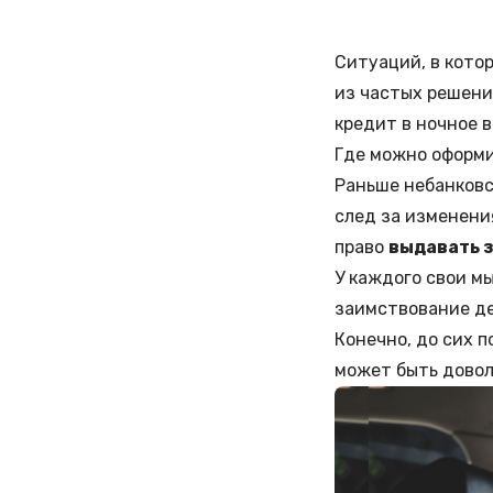
Ситуаций, в кото
из частых решен
кредит в ночное 
Где можно оформи
Раньше небанковс
след за изменени
право
выдавать з
У каждого свои м
заимствование ден
Конечно, до сих п
может быть довол