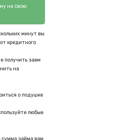
му на свою
скольких минут вы
 от
кредитного
те получить заем
чнить на
оиться о подушке
спользуйте любые
о сумма займа вам