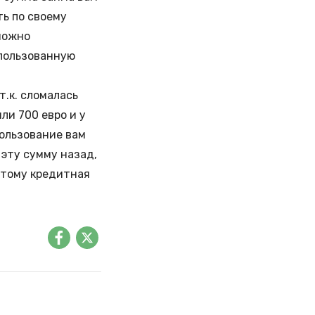
ть по своему
можно
спользованную
т.к. сломалась
ли 700 евро и у
пользование вам
 эту сумму назад,
этому кредитная