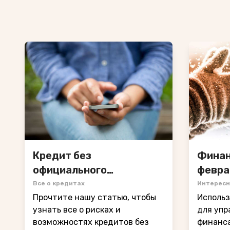
Кредит без
Финан
официального
февра
трудоустройства
Все о кредитах
Интересн
Прочтите нашу статью, чтобы
Использ
узнать все о рисках и
для упр
возможностях кредитов без
финанса