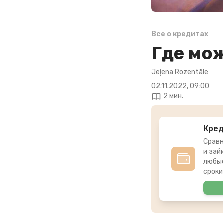
Все о кредитах
Где мо
Jeļena Rozentāle
02.11.2022, 09:00
2 мин.
Кре
Сравн
и зай
любые
сроки