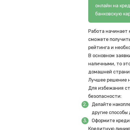
онлайн на кре
банковскую кар
Работа начинает к
сможете получить
рейтинга
и необх
В основном заявк
наличными, то эт
домашней страни
Лучшее решение 
Для избежания ст
безопасности:
Делайте накопле
другие способы
Оформите креди
Кредитную лини