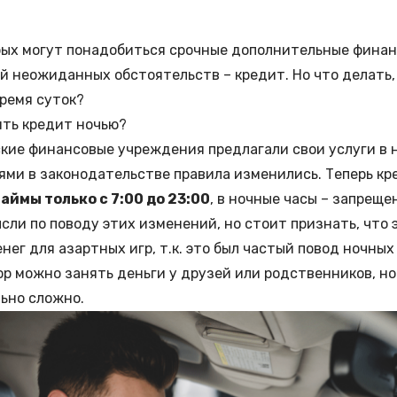
рых могут понадобиться срочные дополнительные финанс
ий неожиданных обстоятельств –
кредит
. Но что делать
время суток?
ть кредит ночью?
кие финансовые учреждения предлагали свои услуги в н
ями в законодательстве правила изменились. Теперь к
аймы только с 7:00 до 23:00
, в ночные часы – запреще
ысли по поводу этих изменений, но стоит признать, что
ег для азартных игр, т.к. это был частый повод ночных
ор можно занять деньги у друзей или родственников, но
ьно сложно.