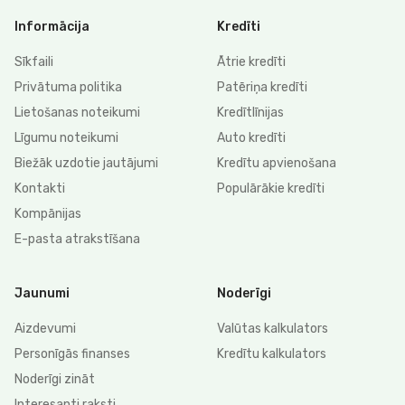
Informācija
Kredīti
Sīkfaili
Ātrie kredīti
Privātuma politika
Patēriņa kredīti
Lietošanas noteikumi
Kredītlīnijas
Līgumu noteikumi
Auto kredīti
Biežāk uzdotie jautājumi
Kredītu apvienošana
Kontakti
Populārākie kredīti
Kompānijas
E-pasta atrakstīšana
Jaunumi
Noderīgi
Aizdevumi
Valūtas kalkulators
Personīgās finanses
Kredītu kalkulators
Noderīgi zināt
Interesanti raksti