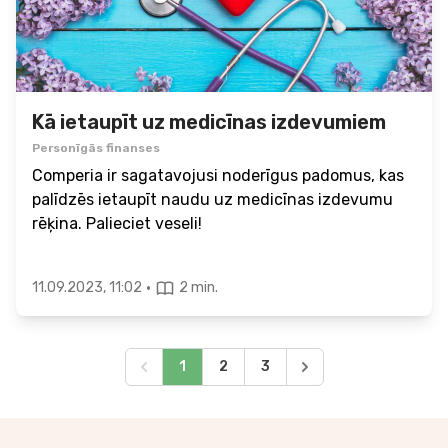
Kā ietaupīt uz medicīnas izdevumiem
Personīgās finanses
Comperia ir sagatavojusi noderīgus padomus, kas
palīdzēs ietaupīt naudu uz medicīnas izdevumu
rēķina. Palieciet veseli!
·
11.09.2023, 11:02
2 min.
1
2
3