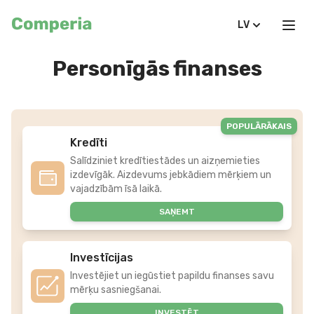
LV
Personīgās finanses
POPULĀRĀKAIS
Kredīti
Salīdziniet kredītiestādes un aizņemieties
izdevīgāk. Aizdevums jebkādiem mērķiem un
vajadzībām īsā laikā.
SAŅEMT
Investīcijas
Investējiet un iegūstiet papildu finanses savu
mērķu sasniegšanai.
INVESTĒT