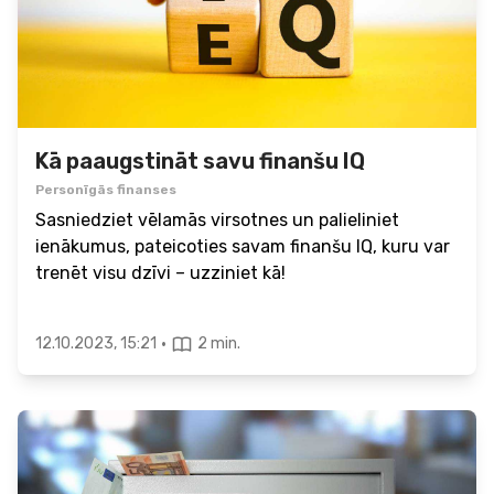
Kā paaugstināt savu finanšu IQ
Personīgās finanses
Sasniedziet vēlamās virsotnes un palieliniet
ienākumus, pateicoties savam finanšu IQ, kuru var
trenēt visu dzīvi – uzziniet kā!
·
12.10.2023, 15:21
2 min.