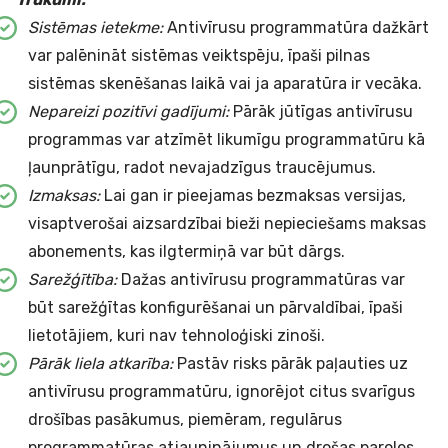
Sistēmas ietekme:
Antivīrusu programmatūra dažkārt
var palēnināt sistēmas veiktspēju, īpaši pilnas
sistēmas skenēšanas laikā vai ja aparatūra ir vecāka.
Nepareizi pozitīvi gadījumi:
Pārāk jūtīgas antivīrusu
programmas var atzīmēt likumīgu programmatūru kā
ļaunprātīgu, radot nevajadzīgus traucējumus.
Izmaksas:
Lai gan ir pieejamas bezmaksas versijas,
visaptverošai aizsardzībai bieži nepieciešams maksas
abonements, kas ilgtermiņā var būt dārgs.
Sarežģītība:
Dažas antivīrusu programmatūras var
būt sarežģītas konfigurēšanai un pārvaldībai, īpaši
lietotājiem, kuri nav tehnoloģiski zinoši.
Pārāk liela atkarība:
Pastāv risks pārāk paļauties uz
antivīrusu programmatūru, ignorējot citus svarīgus
drošības pasākumus, piemēram, regulārus
programmatūras atjauninājumus un drošas paroles.