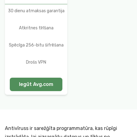
30 dienu atmaksas garantija
Atkritnes tīrīšana
Spēcīga 256-bitu šifrēšana
Drošs VPN
Iegūt Avg.com
Antivīruss ir sarežģīta programmatūra, kas rūpīgi
izstrādāta, lai aizsargātu datorus un tīklus no