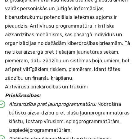
vairāk personiskās un jutīgās informācijas,
kiberuzbrukumu potenciālais ietekmes apjoms ir
pieaudzis. Antivīrusu programmatūra ir kritiska
aizsardzības mehānisms, kas pasargā indivīdus un
organizācijas no dažādām kiberdrošības briesmām. Tā
ne tikai aizsargā pret tiešajām ļaunatūras sekām,
piemēram, datu zādzību un sistēmas bojājumiem, bet
arī pret viltīgākiem riskiem, piemēram, identitātes
zādzību un finanšu krāpšanu.
Antivīrusa priekšrocības un trūkumi
Priekšrocības:
Aizsardzība pret ļaunprogrammatūru:
Nodrošina
būtisku aizsardzību pret plašu ļaunprogrammatūras
klāstu, tostarp vīrusiem, spiegprogrammatūrām,
izspiedējprogrammatūrām.
Reāllaika skenēšana:
Nepārtraukta sistēmas