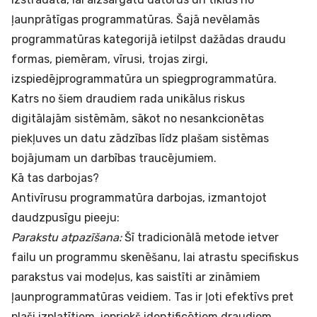
ļaunprātīgas programmatūras. Šajā nevēlamās
programmatūras kategorijā ietilpst dažādas draudu
formas, piemēram, vīrusi, trojas zirgi,
izspiedējprogrammatūra un spiegprogrammatūra.
Katrs no šiem draudiem rada unikālus riskus
digitālajām sistēmām, sākot no nesankcionētas
piekļuves un datu zādzības līdz plašam sistēmas
bojājumam un darbības traucējumiem.
Kā tas darbojas?
Antivīrusu programmatūra darbojas, izmantojot
daudzpusīgu pieeju:
Parakstu atpazīšana:
Šī tradicionālā metode ietver
failu un programmu skenēšanu, lai atrastu specifiskus
parakstus vai modeļus, kas saistīti ar zināmiem
ļaunprogrammatūras veidiem. Tas ir ļoti efektīvs pret
plaši izplatītiem, iepriekš identificētiem draudiem.