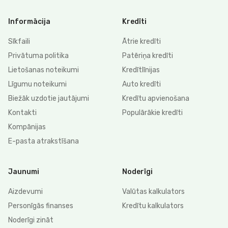
Informācija
Kredīti
Sīkfaili
Ātrie kredīti
Privātuma politika
Patēriņa kredīti
Lietošanas noteikumi
Kredītlīnijas
Līgumu noteikumi
Auto kredīti
Biežāk uzdotie jautājumi
Kredītu apvienošana
Kontakti
Populārākie kredīti
Kompānijas
E-pasta atrakstīšana
Jaunumi
Noderīgi
Aizdevumi
Valūtas kalkulators
Personīgās finanses
Kredītu kalkulators
Noderīgi zināt