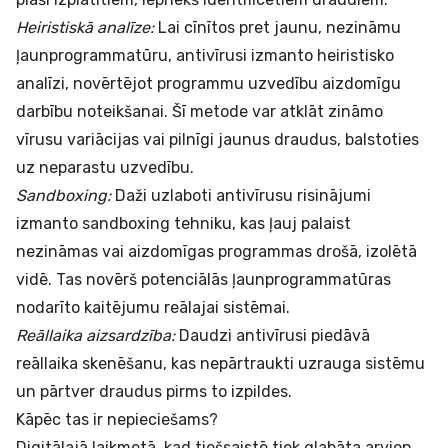
Heiristiskā analīze:
Lai cīnītos pret jaunu, nezināmu
ļaunprogrammatūru, antivīrusi izmanto heiristisko
analīzi, novērtējot programmu uzvedību aizdomīgu
darbību noteikšanai. Šī metode var atklāt zināmo
vīrusu variācijas vai pilnīgi jaunus draudus, balstoties
uz neparastu uzvedību.
Sandboxing:
Daži uzlaboti antivīrusu risinājumi
izmanto sandboxing tehniku, kas ļauj palaist
nezināmas vai aizdomīgas programmas drošā, izolētā
vidē. Tas novērš potenciālās ļaunprogrammatūras
nodarīto kaitējumu reālajai sistēmai.
Reāllaika aizsardzība:
Daudzi antivīrusi piedāvā
reāllaika skenēšanu, kas nepārtraukti uzrauga sistēmu
un pārtver draudus pirms to izpildes.
Kāpēc tas ir nepieciešams?
Digitālajā laikmetā, kad tiešsaistē tiek glabāta arvien