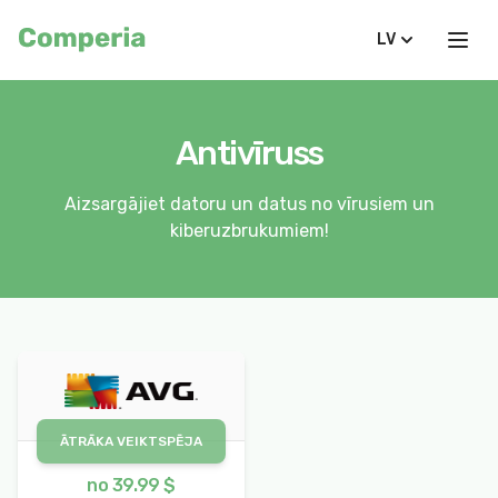
LV
Antivīruss
Aizsargājiet datoru un datus no vīrusiem un
kiberuzbrukumiem!
ĀTRĀKA VEIKTSPĒJA
no 39.99 $