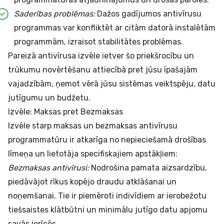
Saderības problēmas:
Dažos gadījumos antivīrusu
programmas var konfliktēt ar citām datorā instalētām
programmām, izraisot stabilitātes problēmas.
Pareizā antivīrusa izvēle ietver šo priekšrocību un
trūkumu novērtēšanu attiecībā pret jūsu īpašajām
vajadzībām, ņemot vērā jūsu sistēmas veiktspēju, datu
jutīgumu un budžetu.
Izvēle: Maksas pret Bezmaksas
Izvēle starp maksas un bezmaksas antivīrusu
programmatūru ir atkarīga no nepieciešamā drošības
līmeņa un lietotāja specifiskajiem apstākļiem:
Bezmaksas antivīrusi:
Nodrošina pamata aizsardzību,
piedāvājot rīkus kopējo draudu atklāšanai un
noņemšanai. Tie ir piemēroti indivīdiem ar ierobežotu
tiešsaistes klātbūtni un minimālu jutīgo datu apjomu
savās ierīcēs.