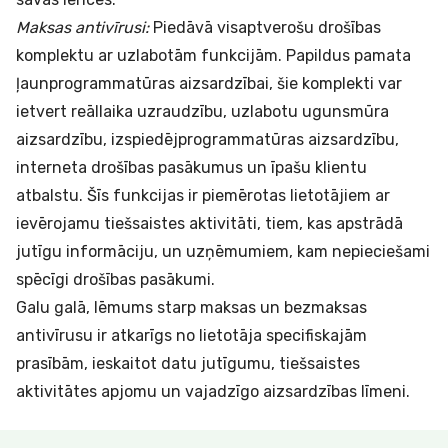
Maksas antivīrusi:
Piedāvā visaptverošu drošības
komplektu ar uzlabotām funkcijām. Papildus pamata
ļaunprogrammatūras aizsardzībai, šie komplekti var
ietvert reāllaika uzraudzību, uzlabotu ugunsmūra
aizsardzību, izspiedējprogrammatūras aizsardzību,
interneta drošības pasākumus un īpašu klientu
atbalstu. Šīs funkcijas ir piemērotas lietotājiem ar
ievērojamu tiešsaistes aktivitāti, tiem, kas apstrādā
jutīgu informāciju, un uzņēmumiem, kam nepieciešami
spēcīgi drošības pasākumi.
Galu galā, lēmums starp maksas un bezmaksas
antivīrusu ir atkarīgs no lietotāja specifiskajām
prasībām, ieskaitot datu jutīgumu, tiešsaistes
aktivitātes apjomu un vajadzīgo aizsardzības līmeni.