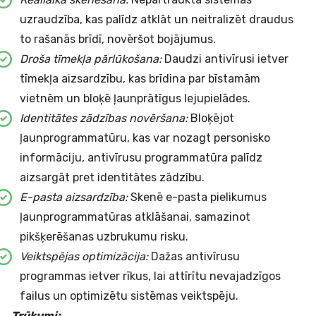
uzraudzība, kas palīdz atklāt un neitralizēt draudus
to rašanās brīdī, novēršot bojājumus.
Droša tīmekļa pārlūkošana:
Daudzi antivīrusi ietver
tīmekļa aizsardzību, kas brīdina par bīstamām
vietnēm un bloķē ļaunprātīgus lejupielādes.
Identitātes zādzības novēršana:
Bloķējot
ļaunprogrammatūru, kas var nozagt personisko
informāciju, antivīrusu programmatūra palīdz
aizsargāt pret identitātes zādzību.
E-pasta aizsardzība:
Skenē e-pasta pielikumus
ļaunprogrammatūras atklāšanai, samazinot
pikšķerēšanas uzbrukumu risku.
Veiktspējas optimizācija:
Dažas antivīrusu
programmas ietver rīkus, lai attīrītu nevajadzīgos
failus un optimizētu sistēmas veiktspēju.
Trūkumi: