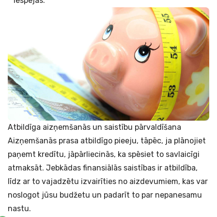
iespējas.
Atbildīga aizņemšanās un saistību pārvaldīšana
Aizņemšanās prasa atbildīgo pieeju, tāpēc, ja plānojiet
paņemt
kredītu
, jāpārliecinās, ka spēsiet to savlaicīgi
atmaksāt. Jebkādas finansiālās saistības ir atbildība,
līdz ar to vajadzētu izvairīties no aizdevumiem, kas var
noslogot jūsu budžetu un padarīt to par nepanesamu
nastu.