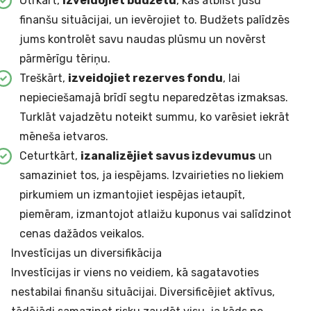
Otrkārt,
izveidojiet budžetu
, kas atbilst jūsu
finanšu situācijai, un ievērojiet to. Budžets palīdzēs
jums kontrolēt savu naudas plūsmu un novērst
pārmērīgu tēriņu.
Treškārt,
izveidojiet rezerves fondu
, lai
nepieciešamajā brīdī segtu neparedzētas izmaksas.
Turklāt vajadzētu noteikt summu, ko varēsiet iekrāt
mēneša ietvaros.
Ceturtkārt,
izanalizējiet savus izdevumus
un
samaziniet tos, ja iespējams. Izvairieties no liekiem
pirkumiem un izmantojiet iespējas ietaupīt,
piemēram, izmantojot atlaižu kuponus vai salīdzinot
cenas dažādos veikalos.
Investīcijas un diversifikācija
Investīcijas ir viens no veidiem, kā sagatavoties
nestabilai finanšu situācijai. Diversificējiet aktīvus,