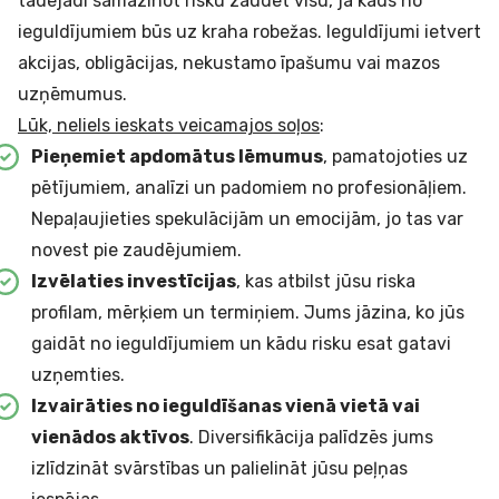
tādējādi samazinot risku zaudēt visu, ja kāds no
ieguldījumiem būs uz kraha robežas. Ieguldījumi ietvert
akcijas, obligācijas, nekustamo īpašumu vai mazos
uzņēmumus.
Lūk, neliels ieskats veicamajos soļos
:
Pieņemiet apdomātus lēmumus
, pamatojoties uz
pētījumiem, analīzi un padomiem no profesionāļiem.
Nepaļaujieties spekulācijām un emocijām, jo tas var
novest pie zaudējumiem.
Izvēlaties
investīcijas
, kas atbilst jūsu riska
profilam, mērķiem un termiņiem. Jums jāzina, ko jūs
gaidāt no ieguldījumiem un kādu risku esat gatavi
uzņemties.
Izvairāties no ieguldīšanas vienā vietā vai
vienādos aktīvos
. Diversifikācija palīdzēs jums
izlīdzināt svārstības un palielināt jūsu peļņas