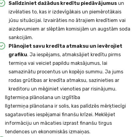
Salīdziniet dažādus kredītu piedāvājumus
un
izvēlaties to, kas ir izdevīgākais un piemērotākais
jūsu situācijai. Izvairāties no ātrajiem kredītiem vai
aizdevumiem ar slēptām komisijām un augstām soda
sankcijām.
Plānojiet savu kredīta atmaksu un ievērojiet
grafiku
. Ja iespējams, atmaksājiet kredītu pirms
termiņa vai veiciet papildu maksājumus, lai
samazinātu procentus un kopējo summu. Ja jums
rodas grūtības ar kredīta atmaksu, sazinieties ar
kreditoru un mēģiniet vienoties par risinājumu.
Ilgtermiņa plānošana un izglītība
Ilgtermiņa plānošana ir solis, kas palīdzēs mērķtiecīgi
sagatavoties iespējamai finanšu krīzei. Meklējiet
informāciju un mācaties izprast finanšu tirgus
tendences un ekonomiskās izmaiņas.