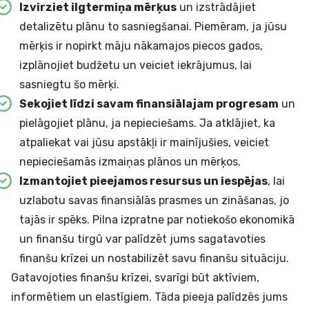
Izvirziet ilgtermiņa mērķus
un izstrādājiet
detalizētu plānu to sasniegšanai. Piemēram, ja jūsu
mērķis ir nopirkt māju nākamajos piecos gados,
izplānojiet budžetu un veiciet iekrājumus, lai
sasniegtu šo mērķi.
Sekojiet līdzi savam finansiālajam progresam
un
pielāgojiet plānu, ja nepieciešams. Ja atklājiet, ka
atpaliekat vai jūsu apstākļi ir mainījušies, veiciet
nepieciešamās izmaiņas plānos un mērķos.
Izmantojiet pieejamos resursus un iespējas
, lai
uzlabotu savas finansiālās prasmes un zināšanas, jo
tajās ir spēks. Pilna izpratne par notiekošo ekonomikā
un finanšu tirgū var palīdzēt jums sagatavoties
finanšu krīzei un nostabilizēt savu finanšu situāciju.
Gatavojoties finanšu krīzei, svarīgi būt aktīviem,
informētiem un elastīgiem. Tāda pieeja palīdzēs jums