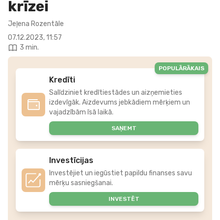
krīzei
Jeļena Rozentāle
07.12.2023, 11:57
3 min.
POPULĀRĀKAIS
Kredīti
Salīdziniet kredītiestādes un aizņemieties
izdevīgāk. Aizdevums jebkādiem mērķiem un
vajadzībām īsā laikā.
SAŅEMT
Investīcijas
Investējiet un iegūstiet papildu finanses savu
mērķu sasniegšanai.
INVESTĒT