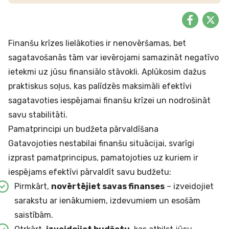
Finanšu krīzes lielākoties ir nenovēršamas, bet
sagatavošanās tām var ievērojami samazināt negatīvo
ietekmi uz jūsu finansiālo stāvokli. Aplūkosim dažus
praktiskus soļus, kas palīdzēs maksimāli efektīvi
sagatavoties iespējamai finanšu krīzei un nodrošināt
savu stabilitāti.
Pamatprincipi un budžeta pārvaldīšana
Gatavojoties nestabilai finanšu situācijai, svarīgi
izprast pamatprincipus, pamatojoties uz kuriem ir
iespējams efektīvi pārvaldīt savu budžetu:
Pirmkārt,
novērtējiet savas finanses
– izveidojiet
sarakstu ar ienākumiem, izdevumiem un esošām
saistībām.