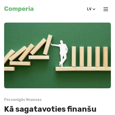
LV
Personīgās finanses
Kā sagatavoties finanšu