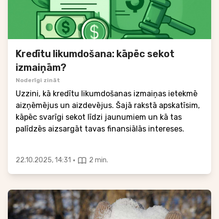
Kredītu likumdošana: kāpēc sekot
izmaiņām?
Noderīgi zināt
Uzzini, kā kredītu likumdošanas izmaiņas ietekmē
aizņēmējus un aizdevējus. Šajā rakstā apskatīsim,
kāpēc svarīgi sekot līdzi jaunumiem un kā tas
palīdzēs aizsargāt tavas finansiālās intereses.
·
22.10.2025, 14:31
2 min.