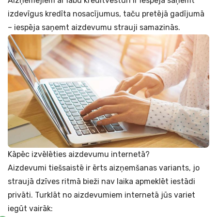
Aizņēmējiem ar labu kredītvēsturi ir iespēja saņemt
izdevīgus kredīta nosacījumus, taču pretējā gadījumā
– iespēja saņemt aizdevumu strauji samazinās.
Kāpēc izvēlēties aizdevumu internetā?
Aizdevumi tiešsaistē ir ērts aizņemšanas variants, jo
straujā dzīves ritmā bieži nav laika apmeklēt iestādi
privāti. Turklāt no aizdevumiem internetā jūs variet
iegūt vairāk: