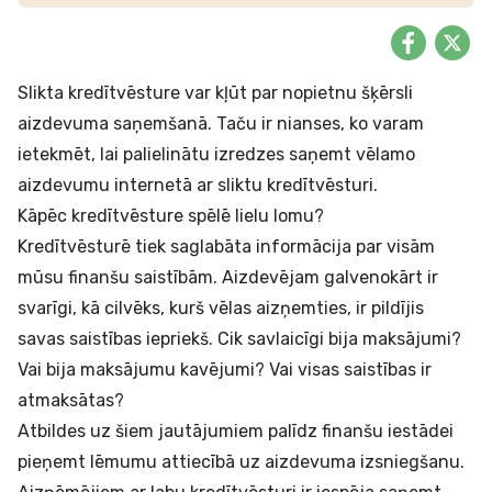
Slikta kredītvēsture var kļūt par nopietnu šķērsli
aizdevuma saņemšanā. Taču ir nianses, ko varam
ietekmēt, lai palielinātu izredzes saņemt vēlamo
aizdevumu internetā ar sliktu kredītvēsturi.
Kāpēc kredītvēsture spēlē lielu lomu?
Kredītvēsturē tiek saglabāta informācija par visām
mūsu finanšu saistībām. Aizdevējam galvenokārt ir
svarīgi, kā cilvēks, kurš vēlas aizņemties, ir pildījis
savas saistības iepriekš. Cik savlaicīgi bija maksājumi?
Vai bija maksājumu kavējumi? Vai visas saistības ir
atmaksātas?
Atbildes uz šiem jautājumiem palīdz finanšu iestādei
pieņemt lēmumu attiecībā uz aizdevuma izsniegšanu.