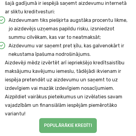
šajā gadījumā ir iespējā saņemt aizdevumu internetā
ar sliktu kreditvesturi:
Aizdevumam tiks piešķirta augstāka procentu likme,
jo aizdevējs uzņemas papildu risku, izsniedzot
summu cilvēkam, kas var to neatmaksāt;
Aizdevumu var saņemt pret ķīlu, kas galvenokārt ir
nekustama īpašuma nodrošinājums.
Aizdevēji mēdz izvērtēt arī iepriekšējo kredītsaistību
maksājumu kavējumu iemeslu, tādējādi ikvienam ir
iespēja pretendēt uz aizdevumu un saņemt to uz
izdevīgiem vai mazāk izdevīgiem nosacījumiem.
Aizpildiet vairākus pieteikumus un izvēlaties savam
vajadzībām un finansiālām iespējām piemērotāko
variantu!
POPULĀRĀKIE KREDĪTI