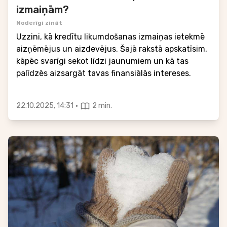
izmaiņām?
Noderīgi zināt
Uzzini, kā kredītu likumdošanas izmaiņas ietekmē
aizņēmējus un aizdevējus. Šajā rakstā apskatīsim,
kāpēc svarīgi sekot līdzi jaunumiem un kā tas
palīdzēs aizsargāt tavas finansiālās intereses.
·
22.10.2025, 14:31
2 min.