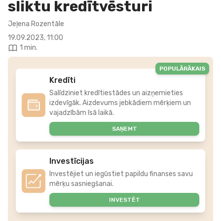
sliktu kredītvēsturi
Jeļena Rozentāle
19.09.2023, 11:00
1 min.
POPULĀRĀKAIS
Kredīti
Salīdziniet kredītiestādes un aizņemieties
izdevīgāk. Aizdevums jebkādiem mērķiem un
vajadzībām īsā laikā.
SAŅEMT
Investīcijas
Investējiet un iegūstiet papildu finanses savu
mērķu sasniegšanai.
INVESTĒT