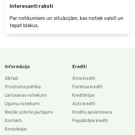
Interesanti raksti
Par notikumiem un situācijām, kas notiek valstī un
tepat blakus.
Informācija
Kredīti
Sīkfaili
Ātrie kredīti
Privātuma politika
Patēriņa kredīti
Lietošanas noteikumi
Kredītlīnijas
Līgumu noteikumi
Auto kredīti
Biežāk uzdotie jautājumi
Kredītu apvienošana
Kontakti
Populārākie kredīti
Kompānijas