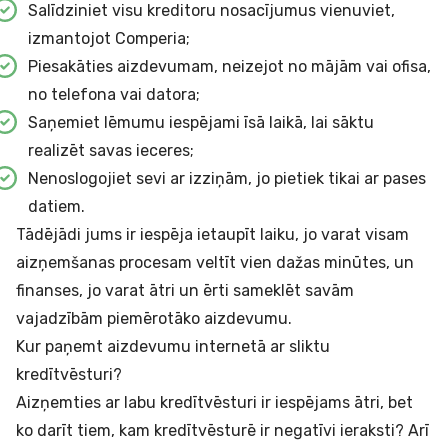
Salīdziniet visu kreditoru nosacījumus vienuviet,
izmantojot Comperia;
Piesakāties aizdevumam, neizejot no mājām vai ofisa,
no telefona vai datora;
Saņemiet lēmumu iespējami īsā laikā, lai sāktu
realizēt savas ieceres;
Nenoslogojiet sevi ar izziņām, jo pietiek tikai ar pases
datiem.
Tādējādi jums ir iespēja ietaupīt laiku, jo varat visam
aizņemšanas procesam veltīt vien dažas minūtes, un
finanses, jo varat ātri un ērti sameklēt savām
vajadzībām piemērotāko aizdevumu.
Kur paņemt aizdevumu internetā ar sliktu
kredītvēsturi?
Aizņemties ar labu kredītvēsturi ir iespējams ātri, bet
ko darīt tiem, kam kredītvēsturē ir negatīvi ieraksti? Arī