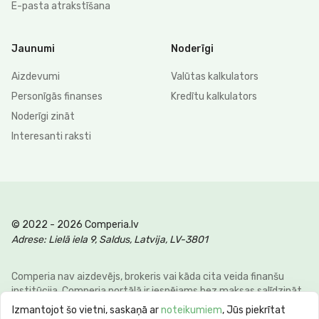
E-pasta atrakstīšana
Jaunumi
Noderīgi
Aizdevumi
Valūtas kalkulators
Personīgās finanses
Kredītu kalkulators
Noderīgi zināt
Interesanti raksti
© 2022 - 2026 Comperia.lv
Adrese: Lielā iela 9, Saldus, Latvija, LV-3801
Comperia nav aizdevējs, brokeris vai kāda cita veida finanšu
institūcija. Comperia portālā ir iespējams bez maksas salīdzināt
dažādus personīgo finanšu veidus, lai klienti varētu ietaupīt savu
Izmantojot šo vietni, saskaņā ar
noteikumiem
, Jūs piekrītat