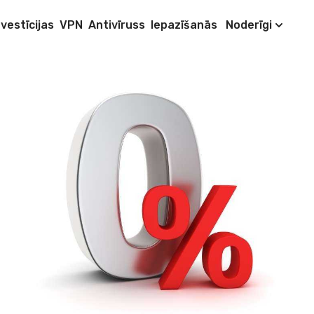
nvestīcijas
VPN
Antivīruss
Iepazīšanās
Noderīgi