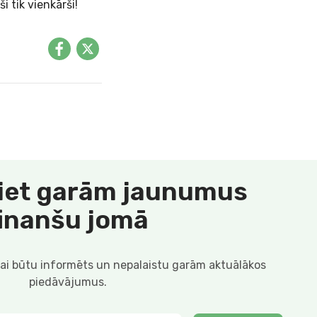
ši tik vienkārši!
iet garām jaunumus
finanšu jomā
lai būtu informēts un nepalaistu garām aktuālākos
piedāvājumus.