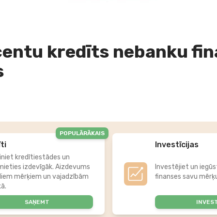
entu kredīts nebanku fi
s
POPULĀRĀKAIS
ti
Investīcijas
iniet kredītiestādes un
mieties izdevīgāk. Aizdevums
Investējiet un iegūs
diem mērķiem un vajadzībām
finanses savu mērķu
kā.
SAŅEMT
INVES