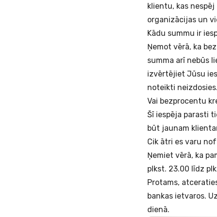
klientu, kas nespēj
organizācijas un v
Kādu summu ir ies
Ņemot vērā, ka bez
summa arī nebūs lie
izvērtējiet Jūsu ie
noteikti neizdosies
Vai bezprocentu kr
Šī iespēja parasti 
būt jaunam klientam
Cik ātri es varu n
Ņemiet vērā, ka pam
plkst. 23.00 līdz p
Protams, atceraties
bankas ietvaros. U
dienā.