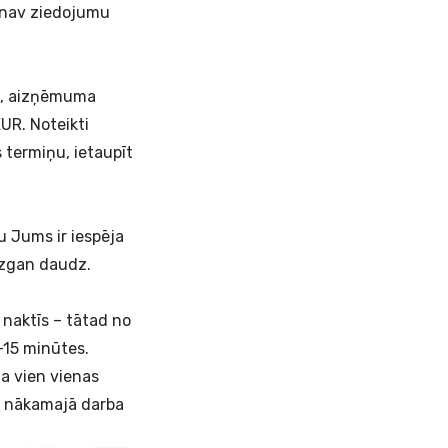
s nav ziedojumu
ām, aizņēmuma
UR. Noteikti
 termiņu, ietaupīt
ču Jums ir iespēja
iezgan daudz.
 naktīs – tātad no
5-15 minūtes.
ma vien vienas
i nākamajā darba