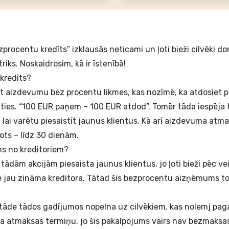
procentu kredīts” izklausās neticami un ļoti bieži cilvēki dom
riks. Noskaidrosim, kā ir īstenībā!
 kredīts?
t aizdevumu bez procentu likmes, kas nozīmē, ka atdosiet pr
ties. “100 EUR paņem – 100 EUR atdod”. Tomēr tāda iespēja t
lai varētu piesaistīt jaunus klientus. Kā arī aizdevuma atm
ots – līdz 30 dienām.
s no kreditoriem?
 tādām akcijām piesaista jaunus klientus, jo ļoti bieži pēc v
pie jau zināma kreditora. Tātad šis bezprocentu aizņēmums t
stāde tādos gadījumos nopelna uz cilvēkiem, kas nolemj paga
 atmaksas termiņu, jo šis pakalpojums vairs nav bezmaksas. I