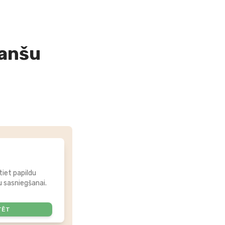
nanšu
tiet papildu
 sasniegšanai.
TĒT