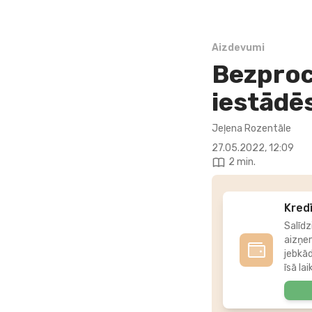
Aizdevumi
Bezproc
iestādē
Jeļena Rozentāle
27.05.2022, 12:09
2 min.
Kredī
Salīdz
aizņe
jebkā
īsā lai