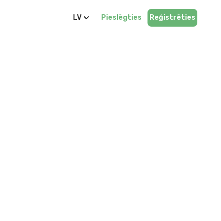
LV
Pieslēgties
Reģistrēties