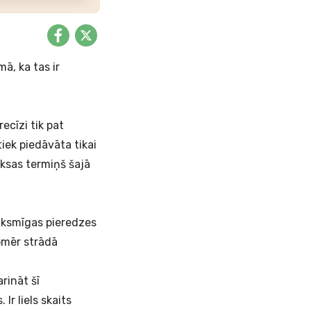
ā, ka tas ir
ecīzi tik pat
iek piedāvāta tikai
aksas termiņš šajā
eiksmīgas pieredzes
omēr strādā
rināt šī
r liels skaits