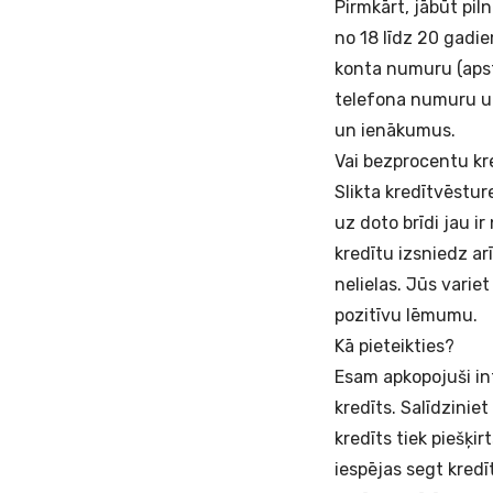
Pirmkārt, jābūt pil
no 18 līdz 20 gadiem
konta numuru (apsti
telefona numuru un
un ienākumus.
Vai bezprocentu kre
Slikta kredītvēstu
uz doto brīdi jau i
kredītu izsniedz a
nelielas. Jūs variet
pozitīvu lēmumu.
Kā pieteikties?
Esam apkopojuši in
kredīts. Salīdzinie
kredīts tiek piešķi
iespējas segt kredī