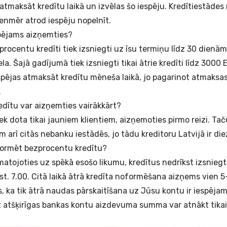
 atmaksāt kredītu laikā un izvēlas šo iespēju. Kredītiestāde
ienmēr atrod iespēju nopelnīt.
pējams aizņemties?
procentu kredīti tiek izsniegti uz īsu termiņu līdz 30 dien
la. Šajā gadījumā tiek izsniegti tikai
ātrie kredīti
līdz 3000 E
spējas atmaksāt kredītu mēneša laikā, jo pagarinot atmaksas
.
edītu var aizņemties vairākkārt?
tiek dota tikai jauniem klientiem, aizņemoties pirmo reizi. Ta
 arī citās nebanku iestādēs, jo tādu kreditoru Latvijā ir d
oformēt bezprocentu kredītu?
atojoties uz spēkā esošo likumu, kredītus nedrīkst izsniegt
lkst. 7.00. Citā laikā ātrā kredīta noformēšana aizņems vien 
, ka tik ātrā naudas pārskaitīšana uz Jūsu kontu ir iespēja
z atšķirīgas bankas kontu aizdevuma summa var atnākt tika