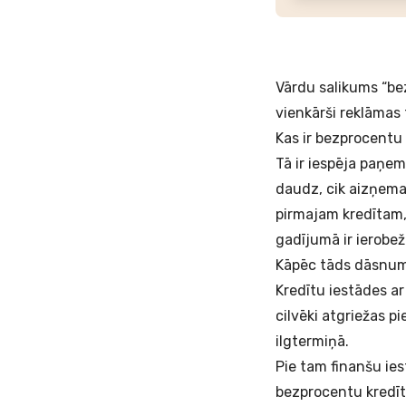
Vārdu salikums “bez
vienkārši reklāmas t
Kas ir bezprocentu
Tā ir iespēja paņem
daudz, cik aizņema
pirmajam kredītam, 
gadījumā ir ierobež
Kāpēc tāds dāsnum
Kredītu iestādes ar
cilvēki atgriežas 
ilgtermiņā.
Pie tam finanšu ie
bezprocentu kredīta