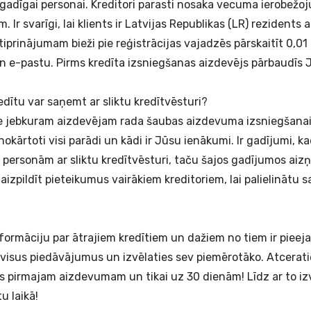
ngadīgai personai. Kreditori parasti nosaka vecuma ierobežoj
. Ir svarīgi, lai klients ir Latvijas Republikas (LR) rezidents 
prinājumam bieži pie reģistrācijas vajadzēs pārskaitīt 0,01 
 e-pastu. Pirms kredīta izsniegšanas aizdevējs pārbaudīs J
dītu var saņemt ar sliktu kredītvēsturi?
re jebkuram aizdevējam rada šaubas aizdevuma izsniegšanai. T
r nokārtoti visi parādi un kādi ir Jūsu ienākumi. Ir gadījumi, 
rī personām ar sliktu kredītvēsturi, taču šajos gadījumos a
 aizpildīt pieteikumus vairākiem kreditoriem, lai palielinātu 
formāciju par
ātrajiem kredītiem
un dažiem no tiem ir piee
t visus piedāvājumus un izvēlaties sev piemērotāko. Atcerat
rts pirmajam aizdevumam un tikai uz 30 dienām! Līdz ar to iz
tu laikā!