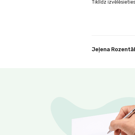
Tiklīdz izvēlēsieties
Jeļena Rozentā