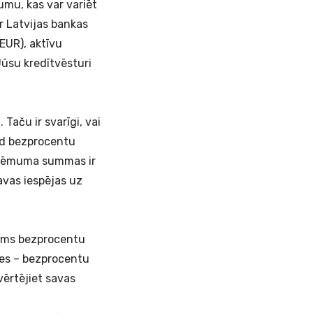
umu, kas var variēt
ar Latvijas bankas
EUR), aktīvu
ūsu kredītvēsturi
aču ir svarīgi, vai
kad bezprocentu
izņēmuma summas ir
savas iespējas uz
jams bezprocentu
ies – bezprocentu
vērtējiet savas