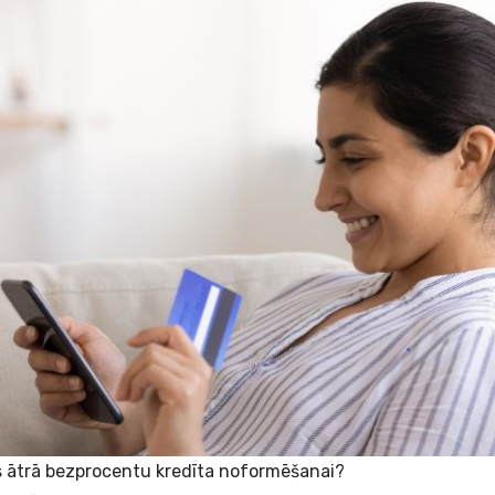
s ātrā bezprocentu kredīta noformēšanai?