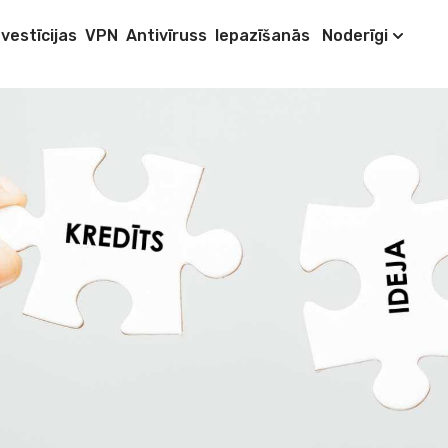
nvestīcijas
VPN
Antivīruss
Iepazīšanās
Noderīgi