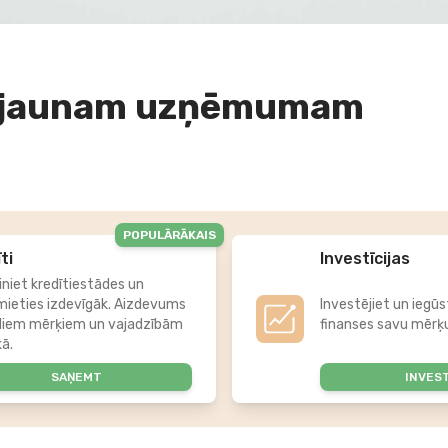
s jaunam uzņēmumam
POPULĀRĀKAIS
ti
Investīcijas
iniet kredītiestādes un
mieties izdevīgāk. Aizdevums
Investējiet un iegūs
diem mērķiem un vajadzībām
finanses savu mērķu
kā.
SAŅEMT
INVES