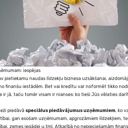
ņēmumam: iespējas
av pietiekamu naudas līdzekļu biznesa uzsākšanai, aizdomāj
o finanšu iestādēm. Bet vai kredītu var noformēt tikko nod
r jā, taču tomēr visam ir nianses: ko tieši Jūs vēlaties darī
ieži piedāvā
speciālus piedāvājumus uzņēmumiem
, ko 
īstībai, gan esošam uzņēmumam, apgrozāmiem līdzekļiem, t
ībai, zemes iegādei u.tml. Atkarībā no nepieciešamām fina