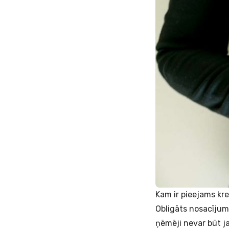
Kam ir pieejams kr
Obligāts nosacīju
ņēmēji nevar būt j