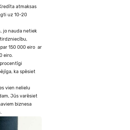
 Kredīta atmaksas
iegti uz 10-20
m, jo nauda netiek
tirdzniecību,
 par 150 000 eiro ar
0 eiro.
procentīgi
ējīga, ka spēsiet
es vien nelielu
idam, Jūs varēsiet
 saviem biznesa
.