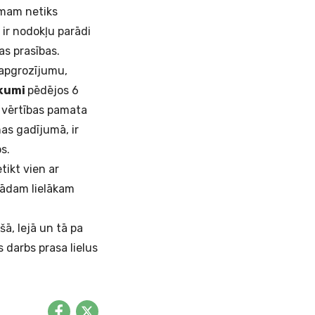
umam netiks
 ir nodokļu parādi
as prasības.
apgrozījumu,
kumi
pēdējos 6
s vērtības pamata
nas gadījumā, ir
os.
tikt vien ar
kādam lielākam
ā, lejā un tā pa
 darbs prasa lielus