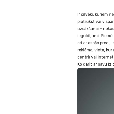
Ir cilvēki, kuriem 
pietrūkst vai vispā
uzsākšanai – nekas
ieguldījumi. Piemē
arī ar esošo preci,
reklāma, vieta, kur
centrā vai internet
Ko darīt ar savu iz