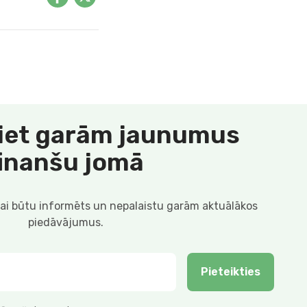
iet garām jaunumus
finanšu jomā
lai būtu informēts un nepalaistu garām aktuālākos
piedāvājumus.
Pieteikties