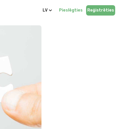
LV
Pieslēgties
Reģistrēties