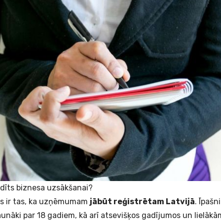
edīts biznesa uzsākšanai?
ms ir tas, ka uzņēmumam
jābūt reģistrētam Latvijā
. Īpašn
aunāki par 18 gadiem, kā arī atsevišķos gadījumos un lielā