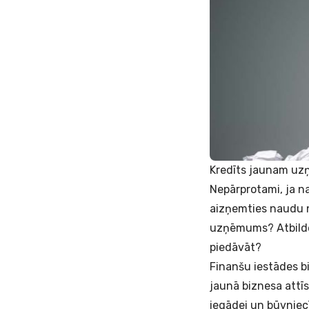
Kredīts jaunam uz
Nepārprotami, ja n
aizņemties naudu n
uzņēmums? Atbilde i
piedāvāt?
Finanšu iestādes b
jaunā biznesa att
iegādei un būvniec