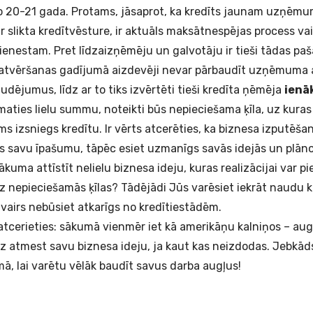
no 20-21 gada. Protams, jāsaprot, ka kredīts jaunam uzņēm
ir slikta kredītvēsture, ir aktuāls maksātnespējas process vai
enestam. Pret līdzaizņēmēju un galvotāju ir tieši tādas paš
vēršanas gadījumā aizdevēji nevar pārbaudīt uzņēmuma 
audējumus, līdz ar to tiks izvērtēti tieši kredīta ņēmēja
ienā
aties lielu summu, noteikti būs nepieciešama ķīla, uz kura
s izsniegs kredītu. Ir vērts atcerēties, ka biznesa izputēša
ēts savu īpašumu, tāpēc esiet uzmanīgs savās idejās un plān
ākuma attīstīt nelielu biznesa ideju, kuras realizācijai var pie
z nepieciešamās ķīlas? Tādējādi Jūs varēsiet iekrāt naudu 
vairs nebūsiet atkarīgs no kredītiestādēm.
tcerieties: sākumā vienmēr iet kā amerikāņu kalniņos – augš
iz atmest savu biznesa ideju, ja kaut kas neizdodas. Jebkāds
ā, lai varētu vēlāk baudīt savus darba augļus!