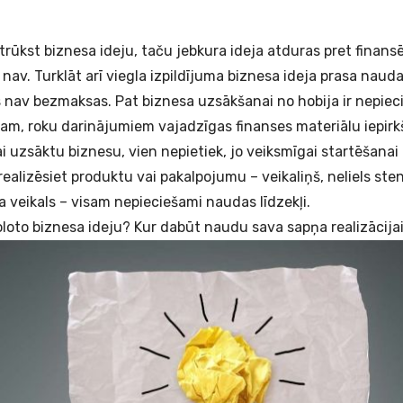
netrūkst biznesa ideju, taču jebkura ideja atduras pret finansē
r nav. Turklāt arī viegla izpildījuma biznesa ideja prasa nauda
 nav bezmaksas. Pat biznesa uzsākšanai no hobija ir nepie
ram, roku darinājumiem vajadzīgas finanses materiālu iepirk
 lai uzsāktu biznesu, vien nepietiek, jo veiksmīgai startēšana
 realizēsiet produktu vai pakalpojumu – veikaliņš, neliels ste
a veikals – visam nepieciešami naudas līdzekļi.
loloto biznesa ideju? Kur dabūt naudu sava sapņa realizācija