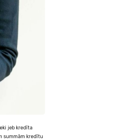
ieki jeb kredīta
kām summām kredītu