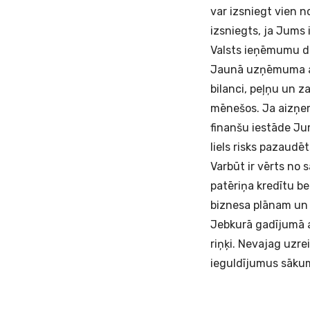
var izsniegt vien 
izsniegts, ja Jums 
Valsts ieņēmumu di
Jaunā uzņēmuma at
bilanci, peļņu un z
mēnešos. Ja aizņem
finanšu iestāde Jum
liels risks pazaud
Varbūt ir vērts no s
patēriņa kredītu
be
biznesa plānam un 
Jebkurā gadījumā a
riņķi. Nevajag uzre
ieguldījumus sākum