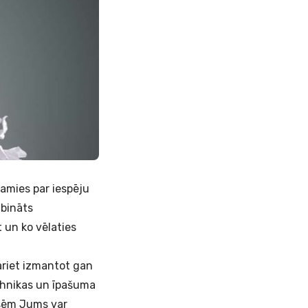
amies par iespēju
ibināts
t un ko vēlaties
variet izmantot gan
ehnikas un īpašuma
nsēm Jums var