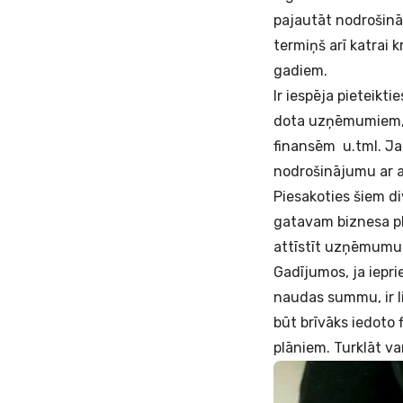
pajautāt nodrošinā
termiņš arī katrai k
gadiem.
Ir iespēja pieteikt
dota uzņēmumiem, k
finansēm u.tml. Ja 
nodrošinājumu ar a
Piesakoties šiem d
gatavam biznesa plā
attīstīt uzņēmumu 
Gadījumos, ja iepri
naudas summu, ir li
būt brīvāks iedoto 
plāniem. Turklāt va