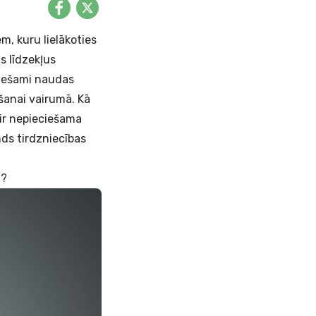
m, kuru lielākoties
s līdzekļus
ciešami naudas
šanai vairumā. Kā
i ir nepieciešama
nds tirdzniecības
i?