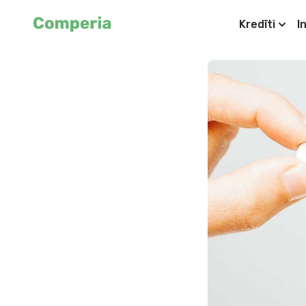
Kredīti
I