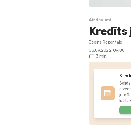
Aizdevumi
Kredīt
Jeļena Rozentāle
05.09.2022, 09:00
3 min.
Kredī
Salīdz
aizņe
jebkā
īsā lai