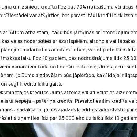
jumu un izsniegt kredītu līdz pat 70% no īpašuma vērtības.
redītiestādei var atšķirties, bet parasti tādi kredīti tiek izsn
ies arī Altum atbalstam, taču būs jārēķinās ar ierobežojumie
as vēlas nodarboties ar azartspēlēm, alkohola vai tabakas 
plānojiet nodarboties ar citām lietām, variet pieteikties līdz
tmaksas laiku līdz 10 gadiem, bez nodrošinājuma līdz 25 00
iviem variantiem kādā no finanšu iestādēm, Jums jābūt simt
nam, jo Jums aizdevējam būs jāpierāda, ka šī ideja ir ilgtsp
un segt kredītu laika gaitā.
ekšminētajos kredītos Jums atteica vai arī vēlaties aizņemti
eliskā iespēja – patēriņa kredīts. Piesakoties šim kredīta ve
finanšu sadalīšanā, jo nevajadzēs kredītiestādei stāstīt par
rēsiet aizņemties līdz par 25 000 eiro uz laiku līdz 10 gadiem