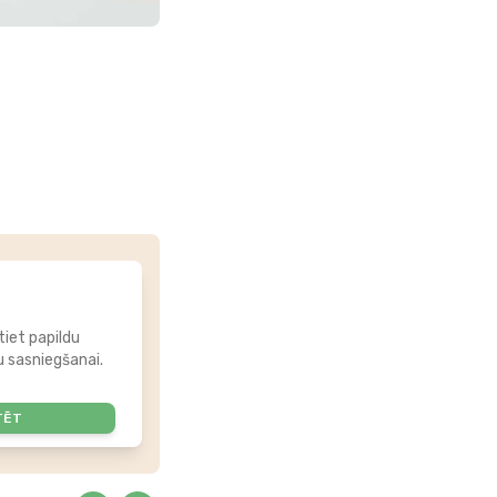
tiet papildu
 sasniegšanai.
TĒT