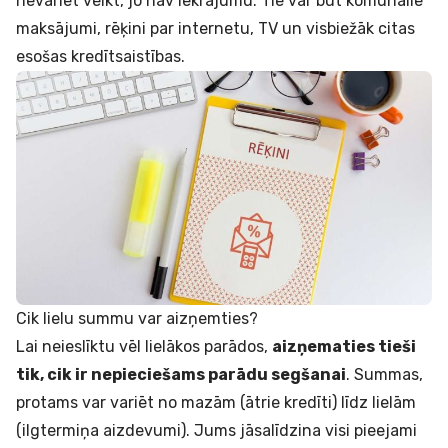
nevariet veikt, jo nav iekrājumu. Tie var būt komunālie
maksājumi, rēķini par internetu, TV un visbiežāk citas
esošas kredītsaistības.
Cik lielu summu var aizņemties?
Lai neieslīktu vēl lielākos parādos,
aizņematies tieši
tik, cik ir nepieciešams parādu segšanai
. Summas,
protams var variēt no mazām (
ātrie kredīti
) līdz lielām
(
ilgtermiņa aizdevumi
). Jums jāsalīdzina visi pieejami