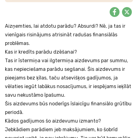
Aizņemties, lai atdotu parādu? Absurdi? Nē, ja tas ir
vienīgais risinājums atrisināt radušas finansiālās
problēmas.
Kas ir kredīts parādu dzēšanai?
Tas ir īstermiņa vai ilgtermiņa aizdevums par summu,
kas nepieciešama parādu segšanai. Šis aizdevums ir
pieejams bez ķīlas, taču atsevišķos gadījumos, ja
vēlaties iegūt labākus nosacījumus, ir iespējams ieķīlāt
savu nekustāmo īpašumu.
Šis aizdevums būs noderīgs īslaicīgu finansiālo grūtību
periodā.
Kādos gadījumos šo aizdevumu izmanto?
Jebkādiem parādiem jeb maksājumiem, ko šobrīd