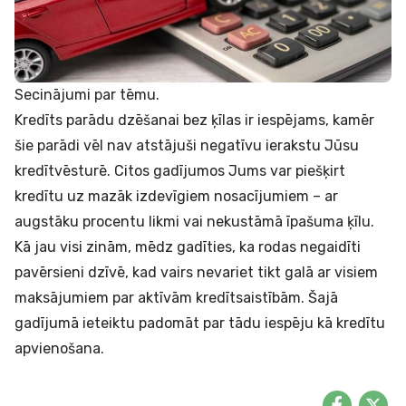
Secinājumi par tēmu.
Kredīts parādu dzēšanai bez ķīlas ir iespējams, kamēr
šie parādi vēl nav atstājuši negatīvu ierakstu Jūsu
kredītvēsturē. Citos gadījumos Jums var piešķirt
kredītu uz mazāk izdevīgiem nosacījumiem – ar
augstāku procentu likmi vai nekustāmā īpašuma ķīlu.
Kā jau visi zinām, mēdz gadīties, ka rodas negaidīti
pavērsieni dzīvē, kad vairs nevariet tikt galā ar visiem
maksājumiem par aktīvām kredītsaistībām. Šajā
gadījumā ieteiktu padomāt par tādu iespēju kā
kredītu
apvienošana
.