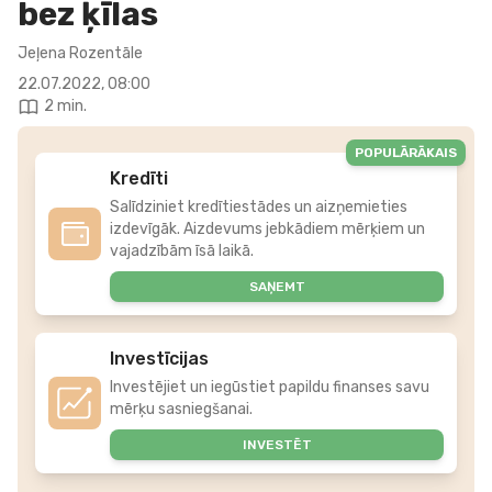
bez ķīlas
Jeļena Rozentāle
22.07.2022, 08:00
2 min.
POPULĀRĀKAIS
Kredīti
Salīdziniet kredītiestādes un aizņemieties
izdevīgāk. Aizdevums jebkādiem mērķiem un
vajadzībām īsā laikā.
SAŅEMT
Investīcijas
Investējiet un iegūstiet papildu finanses savu
mērķu sasniegšanai.
INVESTĒT