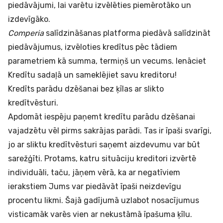
piedāvājumi, lai varētu izvēlēties piemērotāko un
izdevīgāko.
Comperia
salīdzināšanas platforma piedāvā salīdzināt
piedāvājumus, izvēloties kredītus pēc tādiem
parametriem kā summa, termiņš un vecums. Ienāciet
Kredītu sadaļā
un sameklējiet savu kreditoru!
Kredīts parādu dzēšanai bez ķīlas ar slikto
kredītvēsturi.
Apdomāt iespēju paņemt kredītu parādu dzēšanai
vajadzētu vēl pirms sakrājas parādi. Tas ir īpaši svarīgi,
jo ar sliktu kredītvēsturi saņemt aizdevumu var būt
sarežģīti. Protams, katru situāciju kreditori izvērtē
individuāli, taču, jāņem vērā, ka ar negatīviem
ierakstiem Jums var piedāvāt īpaši neizdevīgu
procentu likmi. Šajā gadījumā uzlabot nosacījumus
visticamāk varēs vien ar nekustāmā īpašuma ķīlu.