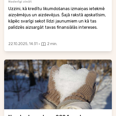
Noderīgi zināt
Uzzini, kā kredītu likumdošanas izmaiņas ietekmē
aizņēmējus un aizdevējus. Šajā rakstā apskatīsim,
kāpēc svarīgi sekot līdzi jaunumiem un kā tas
palīdzēs aizsargāt tavas finansiālās intereses.
·
22.10.2025, 14:31
2 min.