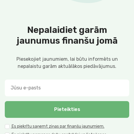
Nepalaidiet garām
jaunumus finanšu jomā
Piesekojiet jaunumiem, lai būtu informēts un
nepalaistu garām aktuālākos piedāvājumus.
Pieteikties
Es piekrītu saņemt ziņas par finanšu jaunumiem.