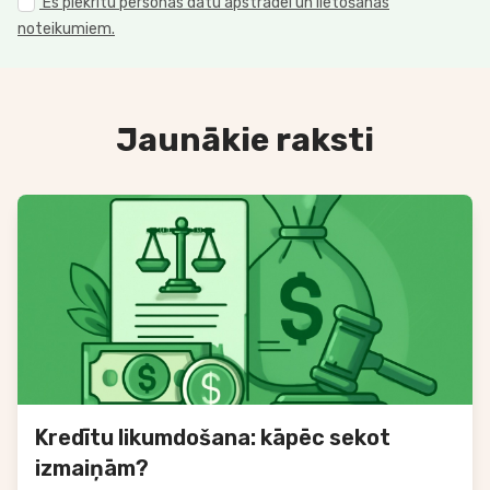
Es piekrītu personas datu apstrādei un lietošanas
noteikumiem.
Jaunākie raksti
Kredītu likumdošana: kāpēc sekot
izmaiņām?