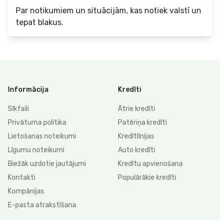
Par notikumiem un situācijām, kas notiek valstī un
tepat blakus.
Informācija
Kredīti
Sīkfaili
Ātrie kredīti
Privātuma politika
Patēriņa kredīti
Lietošanas noteikumi
Kredītlīnijas
Līgumu noteikumi
Auto kredīti
Biežāk uzdotie jautājumi
Kredītu apvienošana
Kontakti
Populārākie kredīti
Kompānijas
E-pasta atrakstīšana