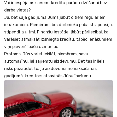
Vai ir iespējams saņemt kredītu parādu dzēšanai bez
darba vietas?
Jā, bet šajā gadījumā Jums jābūt citiem regulāriem
ienākumiem. Piemēram, bezdarbnieka pabalsts, pensija,
stipendija u.tml. Finanšu iestādei jābūt pārliecībai, ka
varēsiet atmaksāt izsniegto kredītu, tāpēc ienākumiem
viņi pievērš īpašu uzmanību.
Protams, Jūs variet ieķīlāt, piemēram, savu
automašīnu, lai saņemtu aizdevumu. Bet tas ir liels
risks pazaudēt to, jo aizdevuma nemaksāšanas
gadījumā, kreditors atsavinās Jūsu īpašumu.