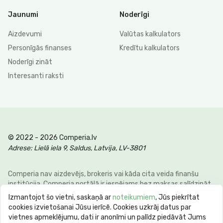
Jaunumi
Noderīgi
Aizdevumi
Valūtas kalkulators
Personīgās finanses
Kredītu kalkulators
Noderīgi zināt
Interesanti raksti
© 2022 - 2026 Comperia.lv
Adrese: Lielā iela 9, Saldus, Latvija, LV-3801
Comperia nav aizdevējs, brokeris vai kāda cita veida finanšu
institūcija. Comperia portālā ir iespējams bez maksas salīdzināt
dažādus personīgo finanšu veidus, lai klienti varētu ietaupīt savu
Izmantojot šo vietni, saskaņā ar
noteikumiem
, Jūs piekrītat
laiku un naudu. E-pasts:
info@comperia.lv
. Reprezentatīvs
cookies izvietošanai Jūsu ierīcē. Cookies uzkrāj datus par
piemērs: aizņemoties 5000 € uz 60 mēnešiem, mēneša
vietnes apmeklējumu, dati ir anonīmi un palīdz piedāvāt Jums