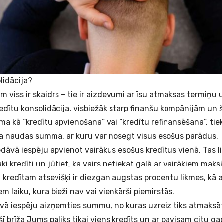
olidācija?
em viss ir skaidrs – tie ir aizdevumi ar īsu atmaksas termiņu
edītu konsolidācija
, visbiežāk starp finanšu kompānijām un
ama kā “kredītu apvienošana” vai “kredītu refinansēšana”, tie
ela naudas summa, ar kuru var nosegt visus esošus parādus.
dāvā iespēju apvienot vairākus esošus kredītus vienā. Tas lie
āki kredīti un jūtiet, ka vairs netiekat galā ar vairākiem ma
am kredītam atsevišķi ir diezgan augstas procentu likmes, kā a
laiku, kura bieži nav vai vienkārši piemirstās.
āvā iespēju aizņemties summu, no kuras uzreiz tiks atmaksā
 šī brīža Jums paliks tikai viens kredīts un ar pavisam citu g