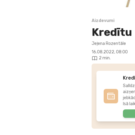
Aizdevumi
Kredītu 
Jeļena Rozentāle
16.08.2022, 08:00
2 min.
Kredī
Salīdz
aizņe
jebkā
īsā lai