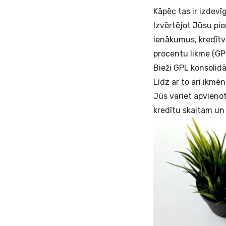
Kāpēc tas ir izdevī
Izvērtējot Jūsu pie
ienākumus, kredītvēs
procentu likme (GP
Bieži GPL konsolidā
Līdz ar to arī ikm
Jūs variet apvienot
kredītu skaitam un