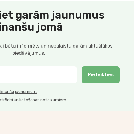
iet garām jaunumus
finanšu jomā
lai būtu informēts un nepalaistu garām aktuālākos
piedāvājumus.
Pieteikties
 finanšu jaunumiem.
strādei un lietošanas noteikumiem.