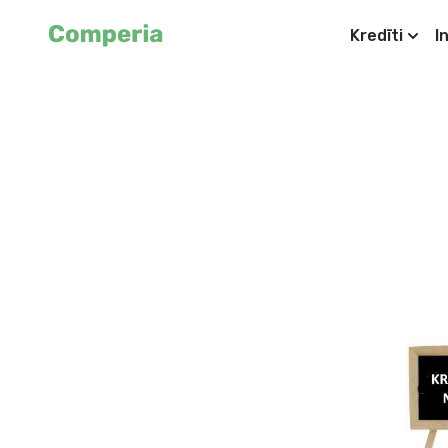
Kredīti
I