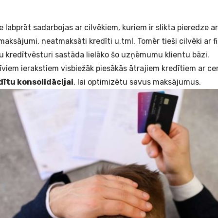
 labprāt sadarbojas ar cilvēkiem, kuriem ir slikta pieredze ar
aksājumi, neatmaksāti kredīti u.tml. Tomēr tieši cilvēki ar 
u kredītvēsturi sastāda lielāko šo uzņēmumu klientu bāzi.
īviem ierakstiem visbiežāk piesākās
ātrajiem kredītiem
ar ce
dītu konsolidācijai
, lai optimizētu savus maksājumus.