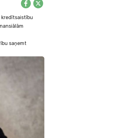
 kredītsaistību
finansiālām
rību saņemt