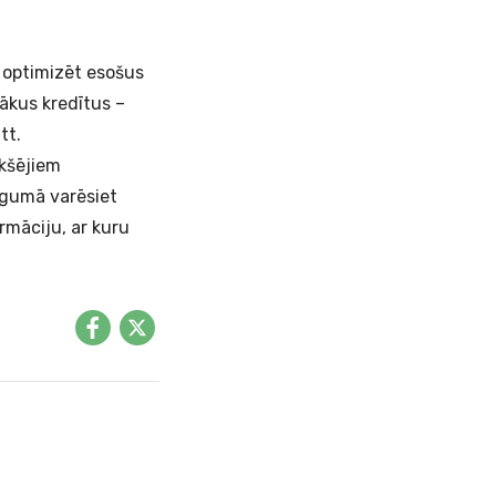
 optimizēt esošus
ākus kredītus –
tt.
kšējiem
īgumā varēsiet
rmāciju, ar kuru