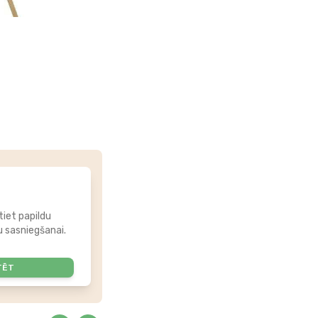
tiet papildu
 sasniegšanai.
TĒT