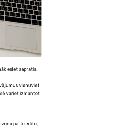
māk esiet sapratis,
dāvājumus vienuviet.
sē variet izmantot
evumi par kredītu,