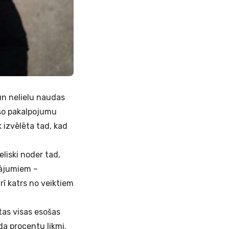
 un nelielu naudas
 šo pakalpojumu
k izvēlēta tad, kad
liski noder tad,
ksājumiem –
rī katrs no veiktiem
tas visas esošas
ada procentu likmi.