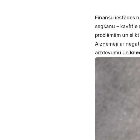
Finanšu iestādes ne
segšanu – kavētie m
problēmām un slikt
Aizņēmēji ar negat
aizdevumu un
kre