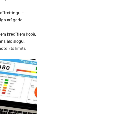
dītreitingu –
rīga arī gada
iem kredītiem kopā.
nsiālo slogu.
oteikts limits