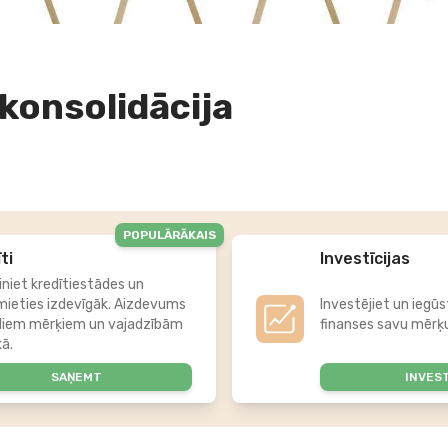
konsolidācija
POPULĀRĀKAIS
ti
Investīcijas
iniet kredītiestādes un
mieties izdevīgāk. Aizdevums
Investējiet un iegūs
diem mērķiem un vajadzībām
finanses savu mērķu
kā.
SAŅEMT
INVES