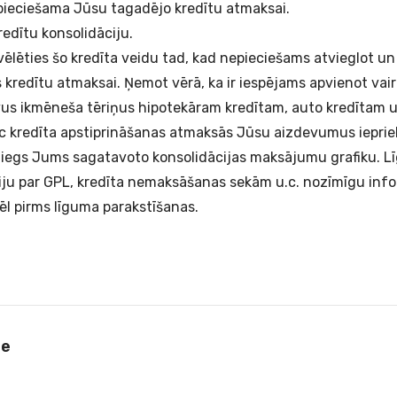
pieciešama Jūsu tagadējo kredītu atmaksai.
redītu konsolidāciju.
ēlēties šo kredīta veidu tad, kad nepieciešams atvieglot un
redītu atmaksai. Ņemot vērā, ka ir iespējams apvienot vair
avus ikmēneša tēriņus hipotekāram kredītam,
auto kredītam
u
c kredīta apstiprināšanas atmaksās Jūsu aizdevumus ieprie
niegs Jums sagatavoto konsolidācijas maksājumu grafiku. L
ciju par GPL, kredīta nemaksāšanas sekām u.c. nozīmīgu info
ēl pirms līguma parakstīšanas.
le