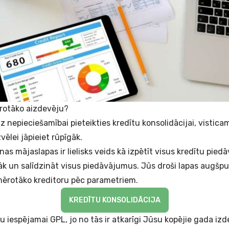
ērotāko aizdevēju?
dz nepieciešamībai pieteikties kredītu konsolidācijai, vistica
vēlei jāpieiet rūpīgāk.
nas mājaslapas ir lielisks veids kā izpētīt visus kredītu pie
k un salīdzināt visus piedāvājumus. Jūs droši lapas augšpu
mērotāko kreditoru pēc parametriem.
KREDĪTU KONSOLIDĀCIJA
 iespējamai GPL, jo no tās ir atkarīgi Jūsu kopējie gada izd