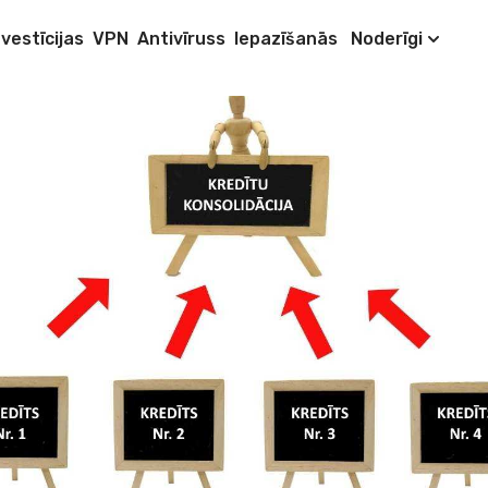
nvestīcijas
VPN
Antivīruss
Iepazīšanās
Noderīgi