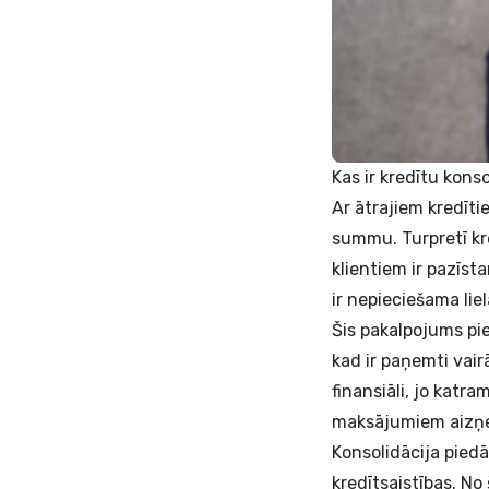
Kas ir kredītu kons
Ar ātrajiem kredīti
summu. Turpretī
kr
klientiem ir pazīst
ir nepieciešama li
Šis pakalpojums pie
kad ir paņemti vair
finansiāli, jo katr
maksājumiem aizņem 
Konsolidācija pied
kredītsaistības. No