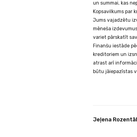
un summai, kas ne
Kopsavilkums par k
Jums vajadzētu izv
mēneša izdevumus k
variet pārskatīt s
Finanšu iestāde pē
kreditoriem un izs
atrast arī informā
būtu jāiepazīstas v
Jeļena Rozentā