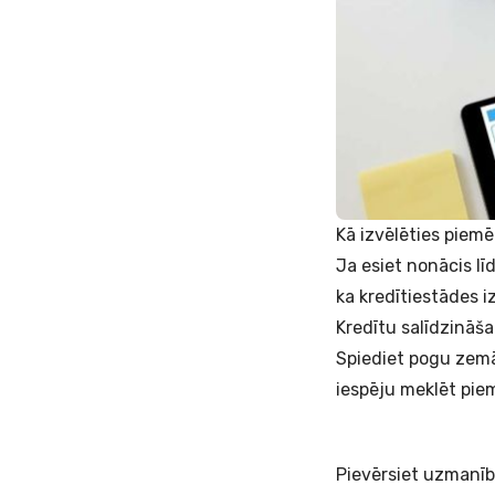
Kā izvēlēties piem
Ja esiet nonācis lī
ka kredītiestādes iz
Kredītu salīdzināša
Spiediet pogu zemā
iespēju meklēt pie
Pievērsiet uzmanību