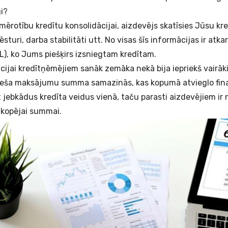
gi?
mērotību kredītu konsolidācijai, aizdevējs skatīsies Jūsu kre
turi, darba stabilitāti utt. No visas šīs informācijas ir atka
L), ko Jums piešķirs izsniegtam kredītam.
cijai kredītņēmējiem sanāk zemāka nekā bija iepriekš vairāk
ēneša maksājumu summa samazinās, kas kopumā atvieglo fina
 jebkādus kredīta veidus vienā, taču parasti aizdevējiem ir n
 kopējai summai.