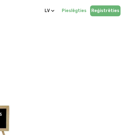
LV
Pieslēgties
Reģistrēties