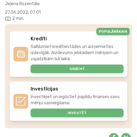
Jeļena Rozentāle
27.06.2022, 07:01
2 min.
POPULĀRĀKAIS
Kredīti
Salīdziniet kredītiestādes un aizņemieties
izdevīgāk. Aizdevums jebkādiem mērķiem un
vajadzībām īsā laikā.
SAŅEMT
Investīcijas
Investējiet un iegūstiet papildu finanses savu
mērķu sasniegšanai.
INVESTĒT