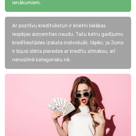
ienākumiem.
Ar pozitīvu kredītvēsturi ir krietni lielākas
iespējas aizņemties naudu. Taču katru gadījumu
kredītiestādes izskata individuāli, tāpēc, ja Jums
ir bijusi slikta pieredze ar kredītu atmaksu, arī
nenozīmē kategorisku nē.