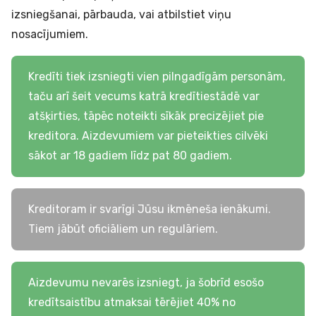
izsniegšanai, pārbauda, vai atbilstiet viņu
nosacījumiem.
Kredīti tiek izsniegti vien pilngadīgām personām,
taču arī šeit vecums katrā kredītiestādē var
atšķirties, tāpēc noteikti sīkāk precizējiet pie
kreditora. Aizdevumiem var pieteikties cilvēki
sākot ar 18 gadiem līdz pat 80 gadiem.
Kreditoram ir svarīgi Jūsu ikmēneša ienākumi.
Tiem jābūt oficiāliem un regulāriem.
Aizdevumu nevarēs izsniegt, ja šobrīd esošo
kredītsaistību atmaksai tērējiet 40% no