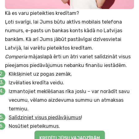
Kā es varu pieteikties kredītam?
Ļoti svarīgi, lai Jums būtu aktīvs mobilais telefona
numurs, e-pasts un bankas konts kādā no Latvijas
bankām. Kā arī Jums jābūt pastāvīgai dzīvesvietai
Latvijā, lai varētu pieteiktos kredītam.
Comperia
mājaslapā ērti un ātri variet salīdzināt visus
pieejamos piedāvājumus nebanku finanšu iestādēm.
Klikšķiniet uz pogas zemāk.
Izvēlaties kredīta veidu.
Izmantojiet meklēšanas rīka joslu – var norādīt savu
vecumu, vēlamo aizdevuma summu un atmaksas
termiņu.
Salīdziniet visus piedāvājumus
!
Nosūtiet pieteikumus.
KREDĪTI JŪSU VAJADZĪBĀM