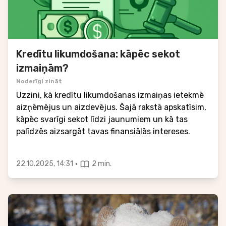
Kredītu likumdošana: kāpēc sekot
izmaiņām?
Noderīgi zināt
Uzzini, kā kredītu likumdošanas izmaiņas ietekmē
aizņēmējus un aizdevējus. Šajā rakstā apskatīsim,
kāpēc svarīgi sekot līdzi jaunumiem un kā tas
palīdzēs aizsargāt tavas finansiālās intereses.
·
22.10.2025, 14:31
2 min.