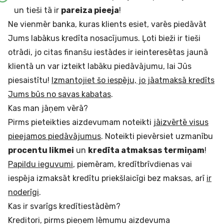
un tieši tā ir
pareiza pieeja
!
Ne vienmēr banka, kuras klients esiet, varēs piedāvāt
Jums labākus kredīta nosacījumus. Ļoti bieži ir tieši
otrādi, jo citas finanšu iestādes ir ieinteresētas jaunā
klientā un var izteikt labāku piedāvājumu, lai Jūs
piesaistītu!
Izmantojiet šo iespēju, jo jāatmaksā kredīts
Jums būs no savas kabatas
.
Kas man jāņem vērā?
Pirms pieteikties aizdevumam noteikti
jāizvērtē visus
pieejamos piedāvājumus
. Noteikti pievērsiet uzmanību
procentu likmei
un
kredīta atmaksas termiņam
!
Papildu ieguvumi
, piemēram, kredītbrīvdienas vai
iespēja izmaksāt kredītu priekšlaicīgi bez maksas, arī
ir
noderīgi
.
Kas ir svarīgs kredītiestādēm?
Kreditori, pirms pieņem lēmumu aizdevuma