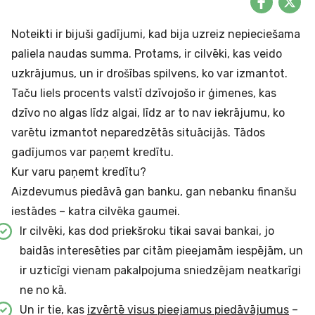
Noteikti ir bijuši gadījumi, kad bija uzreiz nepieciešama
paliela naudas summa. Protams, ir cilvēki, kas veido
uzkrājumus, un ir drošības spilvens, ko var izmantot.
Taču liels procents valstī dzīvojošo ir ģimenes, kas
dzīvo no algas līdz algai, līdz ar to nav iekrājumu, ko
varētu izmantot neparedzētās situācijās. Tādos
gadījumos var paņemt
kredītu
.
Kur varu paņemt kredītu?
Aizdevumus piedāvā gan banku, gan nebanku finanšu
iestādes – katra cilvēka gaumei.
Ir cilvēki, kas dod priekšroku tikai savai bankai, jo
baidās interesēties par citām pieejamām iespējām, un
ir uzticīgi vienam pakalpojuma sniedzējam neatkarīgi
ne no kā.
Un ir tie, kas
izvērtē visus pieejamus piedāvājumus
–