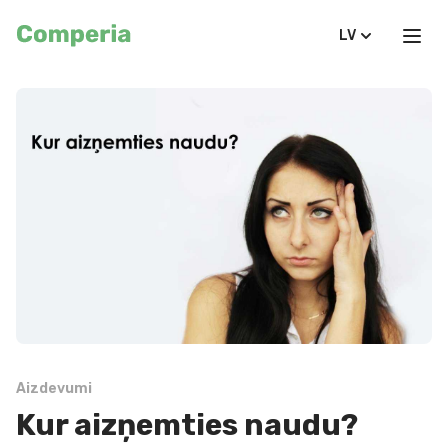
LV
Aizdevumi
Kur aizņemties naudu?