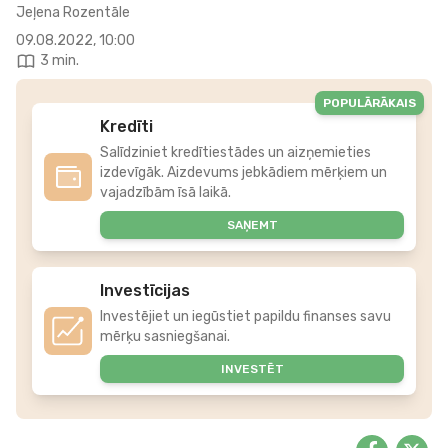
Jeļena Rozentāle
09.08.2022, 10:00
3 min.
POPULĀRĀKAIS
Kredīti
Salīdziniet kredītiestādes un aizņemieties
izdevīgāk. Aizdevums jebkādiem mērķiem un
vajadzībām īsā laikā.
SAŅEMT
Investīcijas
Investējiet un iegūstiet papildu finanses savu
mērķu sasniegšanai.
INVESTĒT