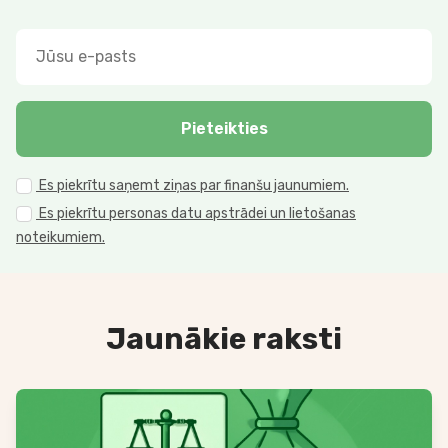
Pieteikties
Es piekrītu saņemt ziņas par finanšu jaunumiem.
Es piekrītu personas datu apstrādei un lietošanas
noteikumiem.
Jaunākie raksti