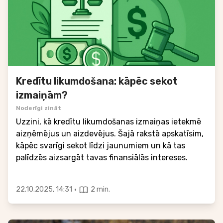
Kredītu likumdošana: kāpēc sekot
izmaiņām?
Noderīgi zināt
Uzzini, kā kredītu likumdošanas izmaiņas ietekmē
aizņēmējus un aizdevējus. Šajā rakstā apskatīsim,
kāpēc svarīgi sekot līdzi jaunumiem un kā tas
palīdzēs aizsargāt tavas finansiālās intereses.
·
22.10.2025, 14:31
2 min.