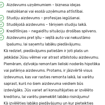
Aizdevums uzņēmumiem – biznesa idejas
realizēšanai vai esošā uzņēmuma attīstībai.
Studiju aizdevums – profesijas iegūšanai.
Studējošā aizdevums – tēriņiem studiju laikā.
Kredītlīnijas – negaidītu situāciju drošības spilvens.
Aizdevums pret ķīlu – ieķīlā auto vai nekustāmo
īpašumu, lai saņemtu labāku piedāvājumu.
Kā redziet, piedāvājums patiešām ir ļoti plašs un
jebkādai Jūsu vēlmei var atrast atbilstošu aizdevumu.
Piemēram, dzīvokļa remontam lieliski noderēs hipotēka
vai patēriņa aizdevums. Protams, ir jāizvērtē visus
izdevumus, kas var rasties remonta laikā, lai varētu
saprast, kurš no šiem aizdevuma veidiem būs
izdevīgāks. Jūs variet arī konsultējaties ar izvēlēto
kreditoru, lai varētu piemeklēt labāko risinājumu!
Kā izvēlēties labāko piedāvājumu un kur pieteikties