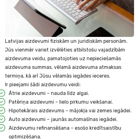
Latvijas aizdevumi fiziskām un juridiskām personām.
Jūs vienmēr variet izvēlēties atbilstošu vajadzībām
aizdevuma veidu, pamatojoties uz nepieciešamās
aizdevuma summas, vēlamā aizdevuma atmaksas
termiņa, kā arī Jūsu vēlamās iegādes ieceres.
Ir pieejami šādi aizdevumu veidi:
Ātrie aizdevumi – nauda līdz algai.
Patēriņa aizdevumi – lielo pirkumu veikšanai.
Hipotekārais aizdevums – mājokļa vai zemes iegādei.
Auto aizdevumi – jaunās automašīnas iegādei.
Aizdevumu refinansēšana – esošo kredītsaistību
optimizēšana.