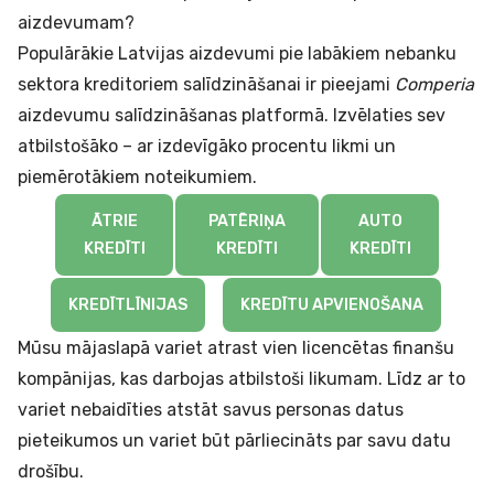
aizdevumam?
Populārākie Latvijas aizdevumi pie labākiem nebanku
sektora kreditoriem salīdzināšanai ir pieejami
Comperia
aizdevumu salīdzināšanas platformā. Izvēlaties sev
atbilstošāko – ar izdevīgāko procentu likmi un
piemērotākiem noteikumiem.
ĀTRIE
PATĒRIŅA
AUTO
KREDĪTI
KREDĪTI
KREDĪTI
KREDĪTLĪNIJAS
KREDĪTU APVIENOŠANA
Mūsu mājaslapā variet atrast vien licencētas finanšu
kompānijas, kas darbojas atbilstoši likumam. Līdz ar to
variet nebaidīties atstāt savus personas datus
pieteikumos un variet būt pārliecināts par savu datu
drošību.