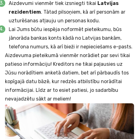
Aizdevumi vienmēr tiek izsniegti tikai
Latvijas
rezidentiem
. Tātad pilsoņiem, kā arī personām ar
uzturēšanas atļauju un personas kodu.
Lai Jums būtu iespēja noformēt pieteikumu, būs
jānorāda bankas konts kādā no Latvijas bankām,
telefona numurs, kā arī bieži ir nepieciešams e-pasts.
Aizdevuma pieteikumā vienmēr norādiet par sevi tikai
patieso informāciju! Kreditors ne tikai paļausies uz
Jūsu norādītiem anketā datiem, bet arī pārbaudīs tos
kopīgajā datu bāzē, kur redzēs atbilstību norādītai
informācijai. Līdz ar to esiet patiesi, jo sadarbību
nevajadzētu sākt ar meliem!