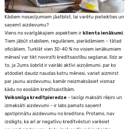
Kādiem nosacījumiem jāatbilst, lai varētu pieteikties un
saņemt aizdevumu?
Viens no svarīgākajiem aspektiem ir
klienta ienākumi
.
Tiem jābūt stabiliem, regulāriem, pierādāmiem – tātad
oficiāliem. Turklāt vien 30-40 % no visiem ienākumiem
mēnesī var tikt novirzīti kredītsaistību segšanai, līdz ar
to, ja Jums šobrīd ir vairāki aktīvi aizņēmumi, par ko
atdodiet daudz naudas katru mēnesi, variet aizmirst
par jaunu aizdevumu, kamēr neizmaksāsiet vismaz
kādu no esošām kredītsaistībām.
Veiksmīga kredītpieredze
– laicīgi maksāti rēķini un
izmaksāti aizdevumi – ir labs pamats saņemt
apstiprinātu aizdevumu no kreditora. Protams, nav
izslēgts, ka arī ar negatīvu kredītvēsturi varēsiet