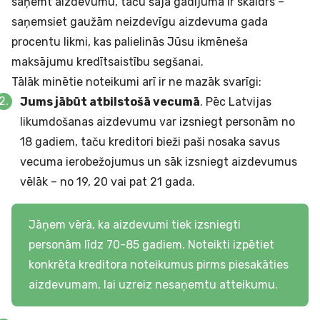
saņemt aizdevumu, taču šajā gadījumā ir skaidrs –
saņemsiet gaužām neizdevīgu aizdevuma gada
procentu likmi, kas palielinās Jūsu ikmēneša
maksājumu kredītsaistību segšanai.
Tālāk minētie noteikumi arī ir ne mazāk svarīgi:
Jums jābūt atbilstošā vecumā
. Pēc Latvijas
likumdošanas aizdevumu var izsniegt personām no
18 gadiem, taču kreditori bieži paši nosaka savus
vecuma ierobežojumus un sāk izsniegt aizdevumus
vēlāk – no 19, 20 vai pat 21 gada.
Jāņem vērā, ka aizdevumi tiek izsniegti
personām līdz 70-85 gadiem. Noteikti izpētiet
konkrēta kreditora noteikumus pirms piesakāties
aizdevumam, lai uzreiz nesaņemtu atteikumu.