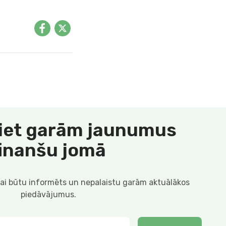
iet garām jaunumus
finanšu jomā
lai būtu informēts un nepalaistu garām aktuālākos
piedāvājumus.