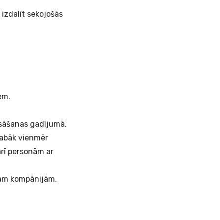
izdalīt sekojošās
iem.
sāšanas gadījumā.
Labāk vienmēr
arī personām ar
tām kompānijām.