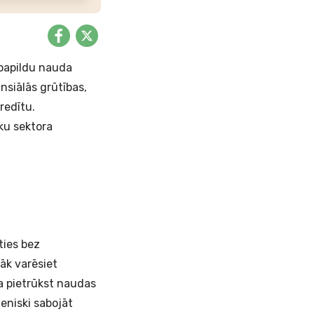
papildu nauda
ansiālās grūtības,
redītu
.
ku sektora
ties bez
āk varēsiet
ja pietrūkst naudas
eniski sabojāt