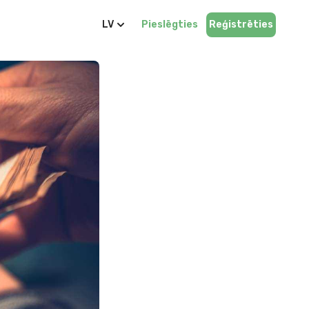
LV
Pieslēgties
Reģistrēties