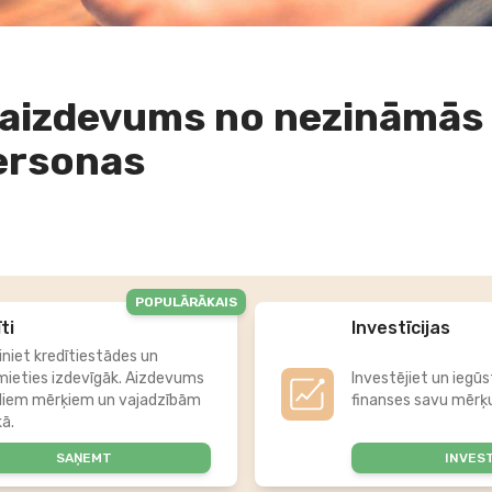
aizdevums no nezināmās
ersonas
POPULĀRĀKAIS
ti
Investīcijas
iniet kredītiestādes un
mieties izdevīgāk. Aizdevums
Investējiet un iegūs
diem mērķiem un vajadzībām
finanses savu mērķu
kā.
SAŅEMT
INVES