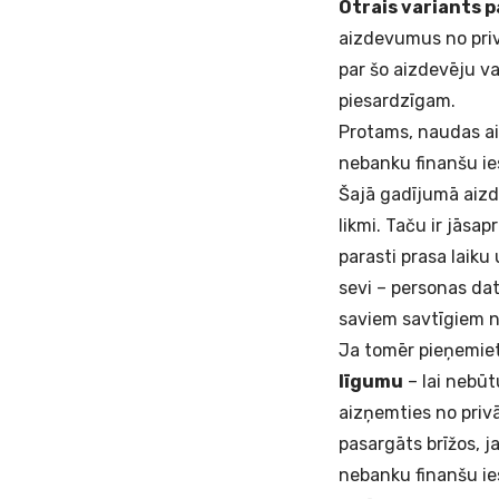
Otrais variants p
aizdevumus no privā
par šo aizdevēju va
piesardzīgam.
Protams, naudas ai
nebanku finanšu ie
Šajā gadījumā aiz
likmi. Taču ir jāsap
parasti prasa laiku
sevi – personas dat
saviem savtīgiem 
Ja tomēr pieņemie
līgumu
– lai nebūt
aizņemties no priv
pasargāts brīžos, 
nebanku finanšu ie