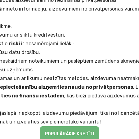
naudas aizdevumiem no nezināmās privātpersonas.
šminēto informāciju, aizdevumiem no privātpersonas varam 
likme.
umu ar sliktu kredītvēsturi.
ktie
riski
ir nesamērojami lielāki:
ūsu datu drošību.
r neskaidriem noteikumiem un paslēptiem zemūdens akmeņ
anšu uzņēmums.
mamas un ar likumu neatzītas metodes, aizdevuma neatmak
nepieciešamību aizņemties naudu no privātpersonas
. 
mties no finanšu iestādēm
, kas bieži piedāvā aizdevumus 
.
aslapā ir apkopoti aizdevumu piedāvājumi tikai no licencē
māk un izvēlaties sev piemērotāko variantu!
POPULĀRĀKIE KREDĪTI