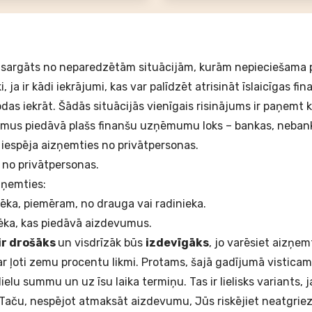
sargāts no neparedzētām situācijām, kurām nepieciešama 
, ja ir kādi iekrājumi, kas var palīdzēt atrisināt īslaicīgas fin
das iekrāt. Šādās situācijās vienīgais risinājums ir paņemt
k
mus piedāvā plašs finanšu uzņēmumu loks – bankas, neban
r iespēja aizņemties no privātpersonas.
no privātpersonas.
izņemties:
ēka, piemēram, no drauga vai radinieka.
ēka, kas piedāvā aizdevumus.
ir drošāks
un visdrīzāk būs
izdevīgāks
, jo varēsiet aizņem
ar ļoti zemu procentu likmi. Protams, šajā gadījumā visticam
ielu summu un uz īsu laika termiņu. Tas ir lielisks variants, 
 Taču, nespējot atmaksāt aizdevumu, Jūs riskējiet neatgriez