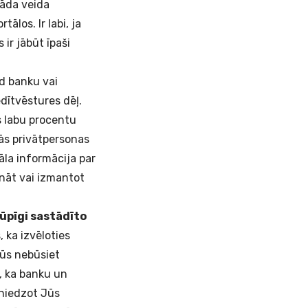
Šāda veida
los. Ir labi, ja
ir jābūt īpaši
d banku vai
dītvēstures dēļ.
 labu procentu
s privātpersonas
āla informācija par
ināt vai izmantot
rūpīgi sastādīto
 ka izvēloties
Jūs nebūsiet
, ka banku un
niedzot Jūs