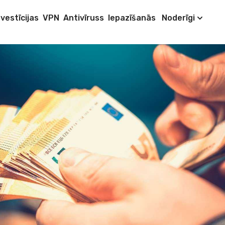
nvestīcijas
VPN
Antivīruss
Iepazīšanās
Noderīgi