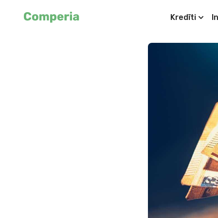
Kredīti
I