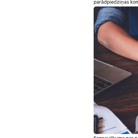
parādpiedziņas kom