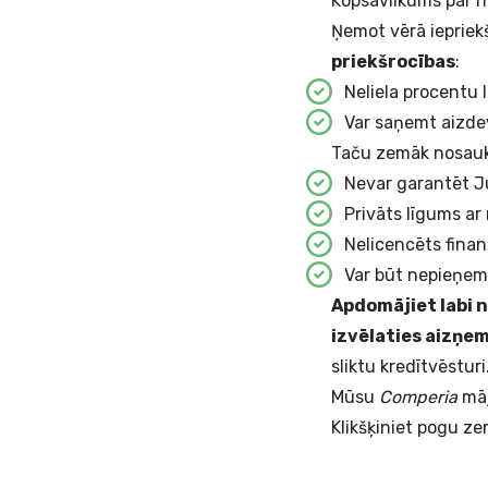
Kopsavilkums par 
Ņemot vērā iepriek
priekšrocības
:
Neliela procentu 
Var saņemt aizdev
Taču zemāk nosau
Nevar garantēt J
Privāts līgums a
Nelicencēts fin
Var būt nepieņe
Apdomājiet labi 
izvēlaties aizņe
sliktu kredītvēsturi
Mūsu
Comperia
māj
Klikšķiniet pogu ze