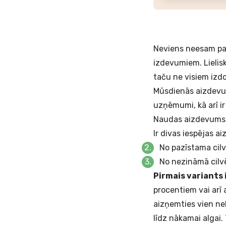
Neviens neesam pa
izdevumiem. Lieliski
taču ne visiem izdo
Mūsdienās aizdevu
uzņēmumi, kā arī i
Naudas aizdevums 
Ir divas iespējas a
No pazīstama cilv
No nezināmā cilv
Pirmais variants 
procentiem vai arī 
aizņemties vien nel
līdz nākamai algai.