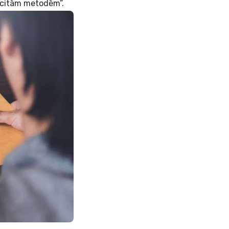
 “citām metodēm”.