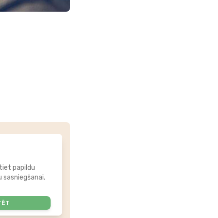
tiet papildu
 sasniegšanai.
TĒT