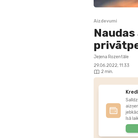
Aizdevumi
Naudas 
privātp
Jeļena Rozentāle
29.06.2022, 11:33
2 min.
Kredī
Salīdz
aizņe
jebkā
īsā lai