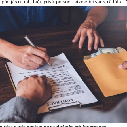
pānijās u.tml., taču privātpersonu aizdevēji var strādāt ar