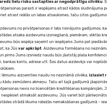
aredz lielu risku sastapties ar negodprātīgu cilvēku
. 
tpersonas parasti ir iespējams atrast kādos sludinājuma portā
riet atrast reālās un labas atsauksmes, taču citos gadījumos 
zdevums no privātpersonas ir labs risinājums gadījumos, ka
stādes atsaka aizdevuma izsniegšanā, piemēram, sliktās kre
devumu būs iespēja saņemt un iespējams Jums pat piedāvās
rot, ka Jūs
var apkrāpt
. Aizdevuma formēšana no nezināmā
 un pirms Jums izsniedz naudu būs jāatstāj plaša konfidenci
i, bankas konts, adrese utt. Šos datus aizdevējs var noplūd
nolūkiem.
t lēmumu aizņemties naudu no nezināmā cilvēka,
izlasiet 
u kādu zemūdens akmeņu. Taču arī šajā gadījumā jāapzinās,
ātpersonas nevis no licencētām kreditēšanas kompānijām, 
ja nespēsiet atmaksāt aizdevumu. Jūs variet būt pārliecināts
stādes strādā likuma robežās nemaksāšanas gadījumā – ies