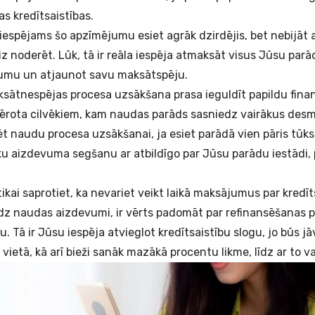
s kredītsaistības.
iespējams šo apzīmējumu esiet agrāk dzirdējis, bet nebijāt 
 noderēt. Lūk, tā ir reāla iespēja atmaksāt visus Jūsu parā
šumu un atjaunot savu maksātspēju.
sātnespējas procesa uzsākšana prasa ieguldīt papildu finan
emērota cilvēkiem, kam naudas parāds sasniedz vairākus desm
t naudu procesa uzsākšanai, ja esiet parādā vien pāris tūks
u aizdevuma segšanu ar atbildīgo par Jūsu parādu iestādi, 
tikai saprotiet, ka nevariet veikt laikā maksājumus par kredīts
z naudas aizdevumi, ir vērts padomāt par refinansēšanas 
nu
. Tā ir Jūsu iespēja atvieglot kredītsaistību slogu, jo būs j
ietā, kā arī bieži sanāk mazākā procentu likme, līdz ar to var