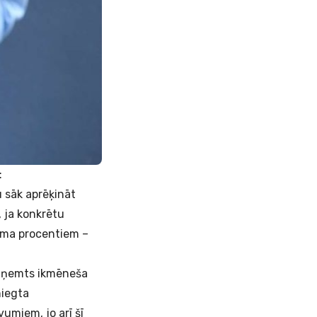
:
u sāk aprēķināt
 ja konkrētu
ma procentiem
–
 saņemts ikmēneša
niegta
umiem, jo arī šī