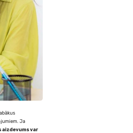
labākus
ājumiem. Ja
 aizdevums var