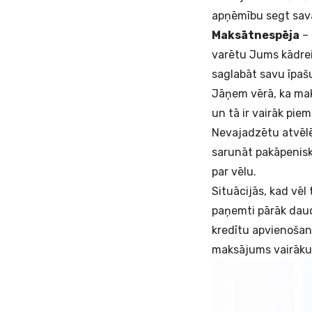
apņēmību segt sava
Maksātnespēja
– 
varētu Jums kādreiz
saglabāt savu īpa
Jāņem vērā, ka mak
un tā ir vairāk pi
Nevajadzētu atvēlē
sarunāt pakāpenisk
par vēlu.
Situācijās, kad vēl 
paņemti pārāk daud
kredītu apvienoša
maksājums vairāku v