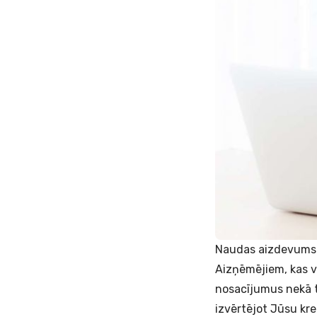
Naudas aizdevums 
Aizņēmējiem, kas v
nosacījumus nekā t
izvērtējot Jūsu kr