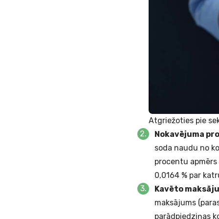
Atgriežoties pie s
Nokavējuma pro
soda naudu no kop
procentu apmērs n
0,0164 % par kat
Kavēto maksāj
maksājums (parast
parādpiedziņas ko