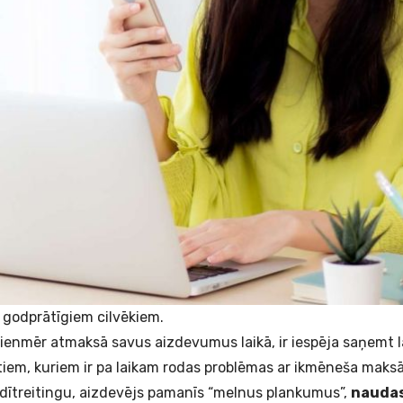
godprātīgiem cilvēkiem.
ienmēr atmaksā savus aizdevumus laikā, ir iespēja saņemt 
iem, kuriem ir pa laikam rodas problēmas ar ikmēneša maks
edītreitingu, aizdevējs pamanīs “melnus plankumus”,
naudas