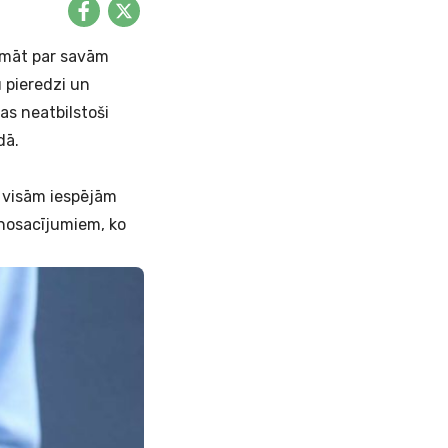
omāt par savām
 pieredzi un
as neatbilstoši
dā.
r visām iespējām
 nosacījumiem, ko