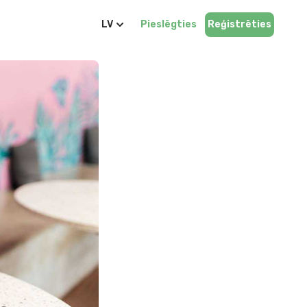
LV
Pieslēgties
Reģistrēties