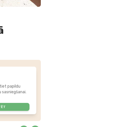
ā
tiet papildu
 sasniegšanai.
TĒT