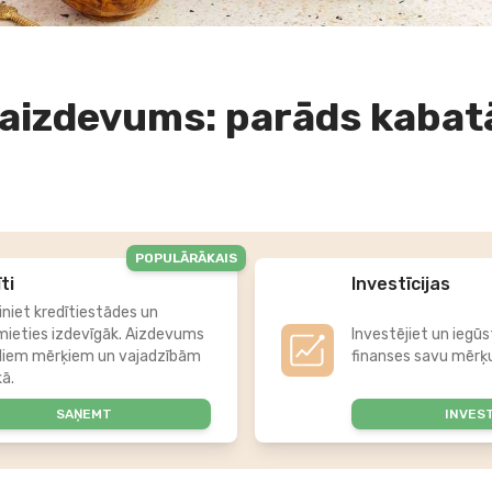
aizdevums: parāds kabat
POPULĀRĀKAIS
ti
Investīcijas
iniet kredītiestādes un
mieties izdevīgāk. Aizdevums
Investējiet un iegūs
diem mērķiem un vajadzībām
finanses savu mērķu
kā.
SAŅEMT
INVES