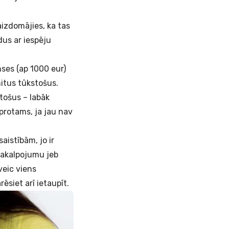
aizdomājies, ka tas
dus ar iespēju
ses (ap 1000 eur)
itus tūkstošus.
tošus – labāk
protams, ja jau nav
aistībām, jo ir
pakalpojumu jeb
āveic viens
ēsiet arī ietaupīt.