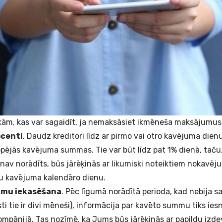
ekām, kas var sagaidīt, ja nemaksāsiet ikmēneša maksājumus
centi
. Daudz kreditori līdz ar pirmo vai otro kavējuma dien
ējās kavējuma summas. Tie var būt līdz pat 1% dienā, taču,
av norādīts, būs jārēķinās ar likumiski noteiktiem
nokavēju
ru kavējuma kalendāro dienu.
umu iekasēšana
. Pēc līgumā norādītā perioda, kad nebija
i tie ir divi mēneši), informācija par kavēto summu tiks ies
mpānijā. Tas nozīmē, ka Jums būs jārēķinās ar papildu izdev