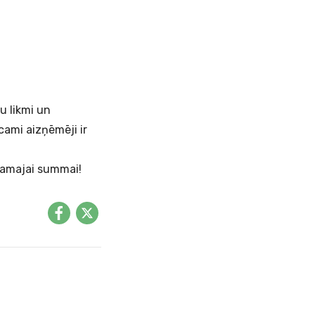
u likmi un
ami aizņēmēji ir
ešamajai summai!