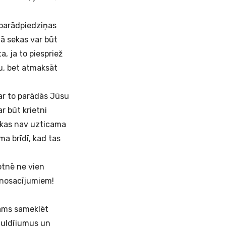
 parādpiedziņas
mā sekas var būt
, ja to piespriež
tu, bet atmaksāt
ar to parādās Jūsu
r būt krietni
 kas nav uzticama
ma brīdī, kad tas
kotnē ne vien
 nosacījumiem!
jams sameklēt
eguldījumus un