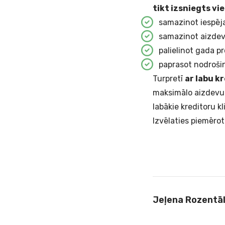
tikt izsniegts vi
samazinot iespē
samazinot aizdev
palielinot gada pr
paprasot nodroši
Turpretī
ar labu k
maksimālo aizdevu
labākie kreditoru kl
Izvēlaties piemēro
Jeļena Rozentā