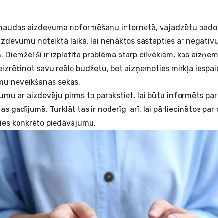
 naudas aizdevuma noformēšanu internetā, vajadzētu pad
zdevumu noteiktā laikā, lai nenāktos sastapties ar negatīvu
Diemžēl šī ir izplatīta problēma starp cilvēkiem, kas aizņem
izrēķinot savu reālo budžetu, bet aizņemoties mirkļa iespai
u neveikšanas sekas.
gumu ar aizdevēju pirms to parakstiet, lai būtu informēts pa
gadījumā. Turklāt tas ir noderīgi arī, lai pārliecinātos par
ties konkrēto piedāvājumu.