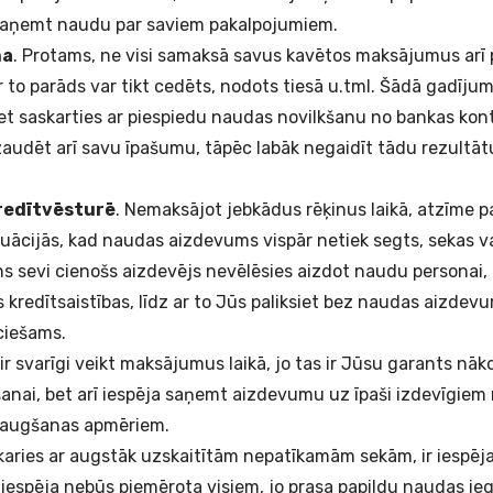
 saņemt naudu par saviem pakalpojumiem.
na
. Protams, ne visi samaksā savus kavētos maksājumus arī
ar to parāds var tikt cedēts, nodots tiesā u.tml. Šādā gadīju
et saskarties ar piespiedu naudas novilkšanu no bankas konta
 zaudēt arī savu īpašumu, tāpēc labāk negaidīt tādu rezultā
kredītvēsturē
. Nemaksājot jebkādus rēķinus laikā, atzīme p
ituācijās, kad naudas aizdevums vispār netiek segts, sekas va
s sevi cienošs aizdevējs nevēlēsies aizdot naudu personai,
 kredītsaistības, līdz ar to Jūs paliksiet bez naudas aizdevu
ciešams.
 ir svarīgi veikt maksājumus laikā, jo tas ir Jūsu garants nā
ai, bet arī iespēja saņemt aizdevumu uz īpaši izdevīgiem
 augšanas apmēriem.
askaries ar augstāk uzskaitītām nepatīkamām sekām, ir iespē
ī iespēja nebūs piemērota visiem, jo prasa papildu naudas i