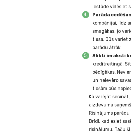
iestāde vēlēsiet
Parāda cedēša
kompānijai, līdz 
smagākas, jo vari
tiesa. Jūs variet
parādu ātrāk.
Slikti ieraksti 
kredītreitingā. S
bēdīgākas. Nevien
un neievēro savas
tiešām būs nepie
Kā varējāt secināt,
aizdevuma saņemšan
Risinājums parādu
Brīdī, kad esiet s
risinājumu. Taču š