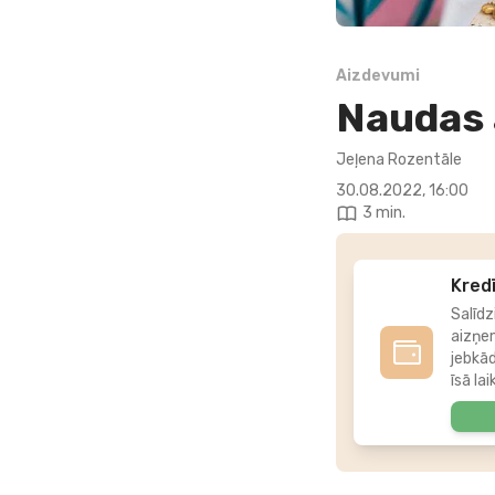
Aizdevumi
Naudas 
Jeļena Rozentāle
30.08.2022, 16:00
3 min.
Kredī
Salīdz
aizņe
jebkā
īsā lai