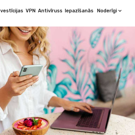
nvestīcijas
VPN
Antivīruss
Iepazīšanās
Noderīgi