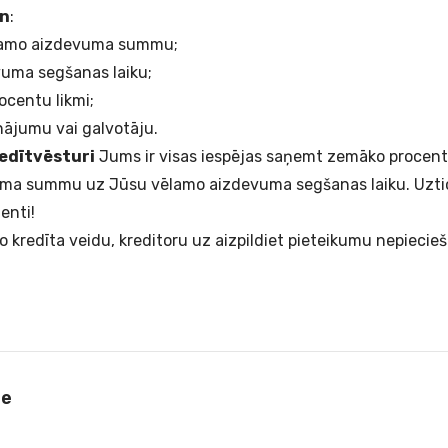
en
:
jamo aizdevuma summu;
uma segšanas laiku;
ocentu likmi;
nājumu vai galvotāju.
redītvēsturi
Jums ir visas iespējas saņemt zemāko procent
ma summu uz Jūsu vēlamo aizdevuma segšanas laiku. Uztic
ienti!
to
kredīta veidu
, kreditoru uz aizpildiet pieteikumu nepieci
le