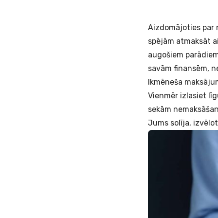
Aizdomājoties par
spējām atmaksāt ai
augošiem parādiem. 
savām finansēm, ne
Ikmēneša maksājum
Vienmēr izlasiet lī
sekām nemaksāšanas 
Jums solīja, izvēlo