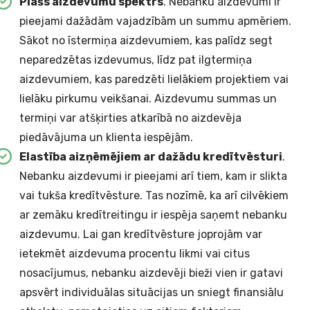
Plašs aizdevumu spektrs
. Nebanku aizdevumi ir
pieejami dažādām vajadzībām un summu apmēriem.
Sākot no īstermiņa aizdevumiem, kas palīdz segt
neparedzētas izdevumus, līdz pat ilgtermiņa
aizdevumiem, kas paredzēti lielākiem projektiem vai
lielāku pirkumu veikšanai. Aizdevumu summas un
termiņi var atšķirties atkarībā no aizdevēja
piedāvājuma un klienta iespējām.
Elastība aizņēmējiem ar dažādu kredītvēsturi
.
Nebanku aizdevumi ir pieejami arī tiem, kam ir slikta
vai tukša kredītvēsture. Tas nozīmē, ka arī cilvēkiem
ar zemāku kredītreitingu ir iespēja saņemt nebanku
aizdevumu. Lai gan kredītvēsture joprojām var
ietekmēt aizdevuma procentu likmi vai citus
nosacījumus, nebanku aizdevēji bieži vien ir gatavi
apsvērt individuālas situācijas un sniegt finansiālu