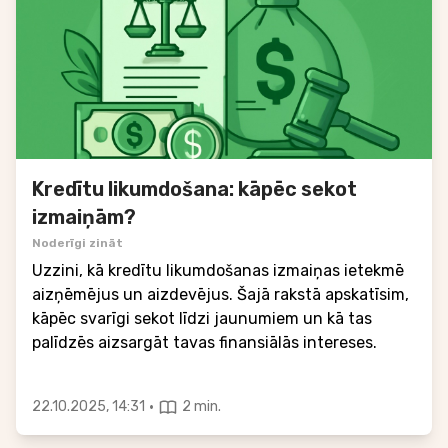
Kredītu likumdošana: kāpēc sekot
izmaiņām?
Noderīgi zināt
Uzzini, kā kredītu likumdošanas izmaiņas ietekmē
aizņēmējus un aizdevējus. Šajā rakstā apskatīsim,
kāpēc svarīgi sekot līdzi jaunumiem un kā tas
palīdzēs aizsargāt tavas finansiālās intereses.
·
22.10.2025, 14:31
2 min.