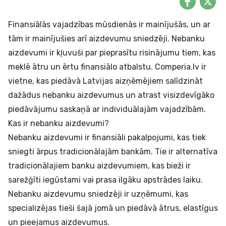
Finansiālās vajadzības mūsdienās ir mainījušās, un ar
tām ir mainījušies arī aizdevumu sniedzēji. Nebanku
aizdevumi ir kļuvuši par pieprasītu risinājumu tiem, kas
meklē ātru un ērtu finansiālo atbalstu. Comperia.lv ir
vietne, kas piedāvā Latvijas aizņēmējiem salīdzināt
dažādus nebanku aizdevumus un atrast visizdevīgāko
piedāvājumu saskaņā ar individuālajām vajadzībām.
Kas ir nebanku aizdevumi?
Nebanku aizdevumi ir finansiāli pakalpojumi, kas tiek
sniegti ārpus tradicionālajām bankām. Tie ir alternatīva
tradicionālajiem banku aizdevumiem, kas bieži ir
sarežģīti iegūstami vai prasa ilgāku apstrādes laiku.
Nebanku aizdevumu sniedzēji ir uzņēmumi, kas
specializējas tieši šajā jomā un piedāvā ātrus, elastīgus
un pieejamus aizdevumus.