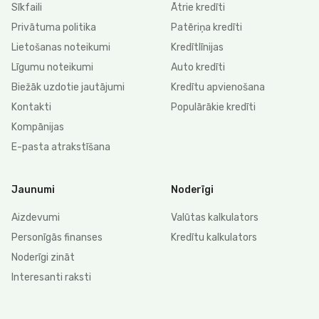
Sīkfaili
Ātrie kredīti
Privātuma politika
Patēriņa kredīti
Lietošanas noteikumi
Kredītlīnijas
Līgumu noteikumi
Auto kredīti
Biežāk uzdotie jautājumi
Kredītu apvienošana
Kontakti
Populārākie kredīti
Kompānijas
E-pasta atrakstīšana
Jaunumi
Noderīgi
Aizdevumi
Valūtas kalkulators
Personīgās finanses
Kredītu kalkulators
Noderīgi zināt
Interesanti raksti