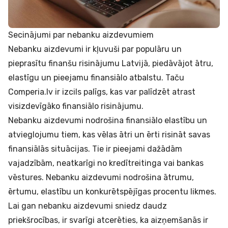
Secinājumi par nebanku aizdevumiem
Nebanku aizdevumi ir kļuvuši par populāru un
pieprasītu finanšu risinājumu Latvijā, piedāvājot ātru,
elastīgu un pieejamu finansiālo atbalstu. Taču
Comperia.lv ir izcils palīgs, kas var palīdzēt atrast
visizdevīgāko finansiālo risinājumu.
Nebanku aizdevumi nodrošina finansiālo elastību un
atvieglojumu tiem, kas vēlas ātri un ērti risināt savas
finansiālās situācijas. Tie ir pieejami dažādām
vajadzībām, neatkarīgi no kredītreitinga vai bankas
vēstures. Nebanku aizdevumi nodrošina ātrumu,
ērtumu, elastību un konkurētspējīgas procentu likmes.
Lai gan nebanku aizdevumi sniedz daudz
priekšrocības, ir svarīgi atcerēties, ka aizņemšanās ir