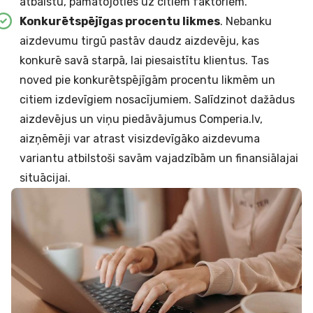
atbalstu, pamatojoties uz citiem faktoriem.
Konkurētspējīgas procentu likmes
. Nebanku
aizdevumu tirgū pastāv daudz aizdevēju, kas
konkurē savā starpā, lai piesaistītu klientus. Tas
noved pie konkurētspējīgām procentu likmēm un
citiem izdevīgiem nosacījumiem. Salīdzinot dažādus
aizdevējus un viņu piedāvājumus Comperia.lv,
aizņēmēji var atrast visizdevīgāko aizdevuma
variantu atbilstoši savām vajadzībām un finansiālajai
situācijai.