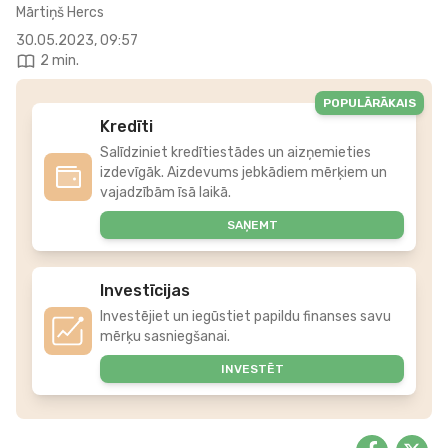
Mārtiņš Hercs
30.05.2023, 09:57
2 min.
POPULĀRĀKAIS
Kredīti
Salīdziniet kredītiestādes un aizņemieties
izdevīgāk. Aizdevums jebkādiem mērķiem un
vajadzībām īsā laikā.
SAŅEMT
Investīcijas
Investējiet un iegūstiet papildu finanses savu
mērķu sasniegšanai.
INVESTĒT