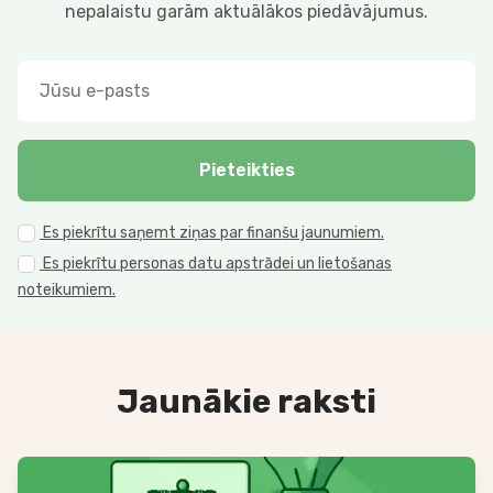
nepalaistu garām aktuālākos piedāvājumus.
Pieteikties
Es piekrītu saņemt ziņas par finanšu jaunumiem.
Es piekrītu personas datu apstrādei un lietošanas
noteikumiem.
Jaunākie raksti