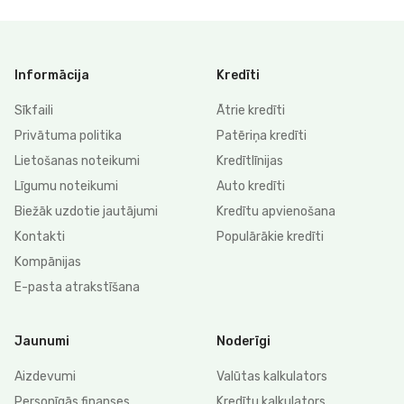
Informācija
Kredīti
Sīkfaili
Ātrie kredīti
Privātuma politika
Patēriņa kredīti
Lietošanas noteikumi
Kredītlīnijas
Līgumu noteikumi
Auto kredīti
Biežāk uzdotie jautājumi
Kredītu apvienošana
Kontakti
Populārākie kredīti
Kompānijas
E-pasta atrakstīšana
Jaunumi
Noderīgi
Aizdevumi
Valūtas kalkulators
Personīgās finanses
Kredītu kalkulators