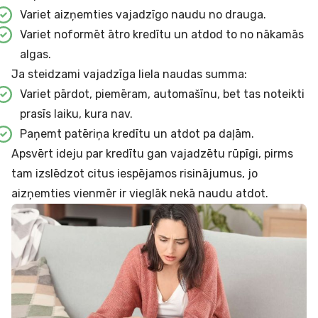
Variet aizņemties vajadzīgo naudu no drauga.
Variet noformēt
ātro kredītu
un atdod to no nākamās
algas.
Ja steidzami vajadzīga liela naudas summa:
Variet pārdot, piemēram, automašīnu, bet tas noteikti
prasīs laiku, kura nav.
Paņemt
patēriņa kredītu
un atdot pa daļām.
Apsvērt ideju par kredītu gan vajadzētu rūpīgi, pirms
tam izslēdzot citus iespējamos risinājumus, jo
aizņemties vienmēr ir vieglāk nekā naudu atdot.