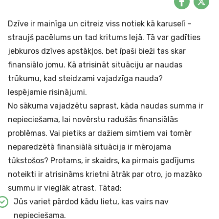
Dzīve ir mainīga un citreiz viss notiek kā karuselī –
straujš pacēlums un tad kritums lejā. Tā var gadīties
jebkuros dzīves apstākļos, bet īpaši bieži tas skar
finansiālo jomu. Kā atrisināt situāciju ar naudas
trūkumu, kad steidzami vajadzīga nauda?
Iespējamie risinājumi.
No sākuma vajadzētu saprast, kāda naudas summa ir
nepieciešama, lai novērstu radušās finansiālās
problēmas. Vai pietiks ar dažiem simtiem vai tomēr
neparedzētā finansiālā situācija ir mērojama
tūkstošos? Protams, ir skaidrs, ka pirmais gadījums
noteikti ir atrisināms krietni ātrāk par otro, jo mazāko
summu ir vieglāk atrast. Tātad:
Jūs variet pārdod kādu lietu, kas vairs nav
nepieciešama.