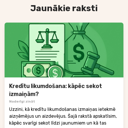
Jaunākie raksti
Kredītu likumdošana: kāpēc sekot
izmaiņām?
Noderīgi zināt
Uzzini, kā kredītu likumdošanas izmaiņas ietekmē
aizņēmējus un aizdevējus. Šajā rakstā apskatīsim,
kāpēc svarīgi sekot līdzi jaunumiem un kā tas