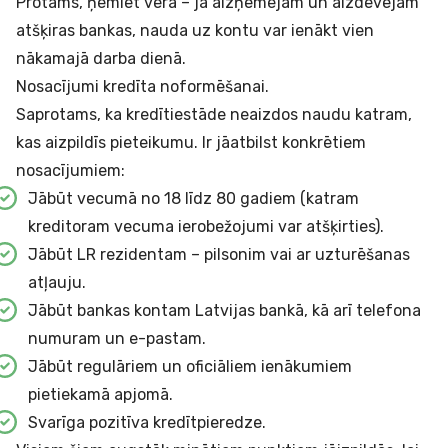
Protams, ņemiet vērā – ja aizņēmējam un aizdevējam
atšķiras bankas, nauda uz kontu var ienākt vien
nākamajā darba dienā.
Nosacījumi kredīta noformēšanai.
Saprotams, ka kredītiestāde neaizdos naudu katram,
kas aizpildīs pieteikumu. Ir jāatbilst konkrētiem
nosacījumiem:
Jābūt vecumā no 18 līdz 80 gadiem (katram
kreditoram vecuma ierobežojumi var atšķirties).
Jābūt LR rezidentam – pilsonim vai ar uzturēšanas
atļauju.
Jābūt bankas kontam Latvijas bankā, kā arī telefona
numuram un e-pastam.
Jābūt regulāriem un oficiāliem ienākumiem
pietiekamā apjomā.
Svarīga pozitīva kredītpieredze.