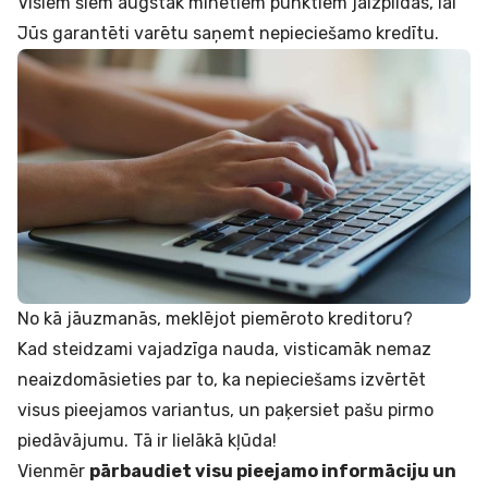
Visiem šiem augstāk minētiem punktiem jāizpildās, lai
Jūs garantēti varētu saņemt nepieciešamo kredītu.
No kā jāuzmanās, meklējot piemēroto kreditoru?
Kad steidzami vajadzīga nauda, visticamāk nemaz
neaizdomāsieties par to, ka nepieciešams izvērtēt
visus pieejamos variantus, un paķersiet pašu pirmo
piedāvājumu. Tā ir lielākā kļūda!
Vienmēr
pārbaudiet visu pieejamo informāciju un