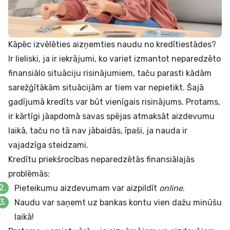
Kāpēc izvēlēties aizņemties naudu no kredītiestādes?
Ir lieliski, ja ir iekrājumi, ko variet izmantot neparedzēto
finansiālo situāciju risinājumiem, taču parasti kādām
sarežģītākām situācijām ar tiem var nepietikt. Šajā
gadījumā kredīts var būt vienīgais risinājums. Protams,
ir kārtīgi jāapdomā savas spējas atmaksāt aizdevumu
laikā, taču no tā nav jābaidās, īpaši, ja nauda ir
vajadzīga steidzami.
Kredītu priekšrocības neparedzētās finansiālajās
problēmās:
Pieteikumu aizdevumam var aizpildīt
online
.
Naudu var saņemt uz bankas kontu vien dažu minūšu
laikā!