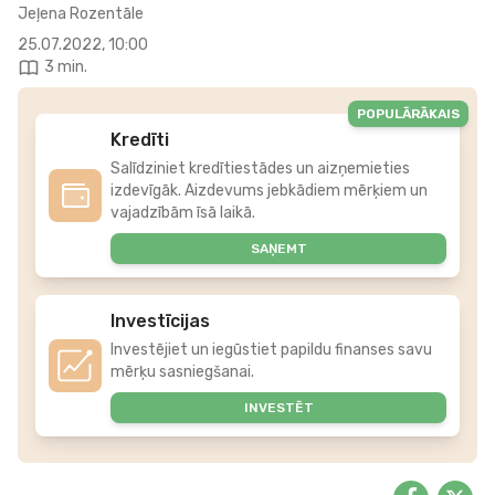
Jeļena Rozentāle
25.07.2022, 10:00
3 min.
POPULĀRĀKAIS
Kredīti
Salīdziniet kredītiestādes un aizņemieties
izdevīgāk. Aizdevums jebkādiem mērķiem un
vajadzībām īsā laikā.
SAŅEMT
Investīcijas
Investējiet un iegūstiet papildu finanses savu
mērķu sasniegšanai.
INVESTĒT