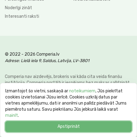
Noderīgi zināt
Interesanti raksti
© 2022 - 2026 Comperia.lv
Adrese: Lielā iela 9, Saldus, Latvija, LV-3801
Comperia nav aizdevējs, brokeris vai kāda cita veida finanšu
institūcija. Comperia portālā ir iespējams bez maksas salīdzināt
dažādus personīgo finanšu veidus, lai klienti varētu ietaupīt savu
Izmantojot šo vietni, saskaņā ar
noteikumiem
, Jūs piekrītat
laiku un naudu. E-pasts:
info@comperia.lv
. Reprezentatīvs
cookies izvietošanai Jūsu ierīcē. Cookies uzkrāj datus par
piemērs: aizņemoties 5000 € uz 60 mēnešiem, mēneša
vietnes apmeklējumu, dati ir anonīmi un palīdz piedāvāt Jums
maksājums 106.93 €, kopējā summa 6415.59 €, gada procentu
piemērotu saturu. Savu piekrišanu Jūs jebkurā laikā varat
likme APR 10.78%. Maksimālā gada procentu likme (max APR) var
mainīt
.
sasniegt 60%. Kredīta termiņš no 62 dienām līdz 10 gadiem.
Apstiprināt