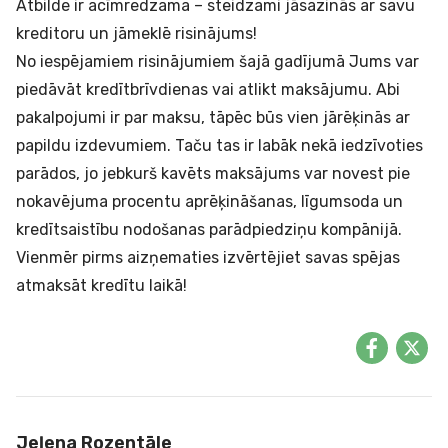
Atbilde ir acīmredzama – steidzami jāsazinās ar savu
kreditoru un jāmeklē risinājums!
No iespējamiem risinājumiem šajā gadījumā Jums var
piedāvāt kredītbrīvdienas vai atlikt maksājumu. Abi
pakalpojumi ir par maksu, tāpēc būs vien jārēķinās ar
papildu izdevumiem. Taču tas ir labāk nekā iedzīvoties
parādos, jo jebkurš kavēts maksājums var novest pie
nokavējuma procentu aprēķināšanas, līgumsoda un
kredītsaistību nodošanas parādpiedziņu kompānijā.
Vienmēr pirms aizņematies izvērtējiet savas spējas
atmaksāt kredītu laikā!
Jeļena Rozentāle