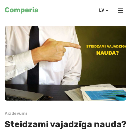
LV
Aizdevumi
Steidzami vajadzīga nauda?