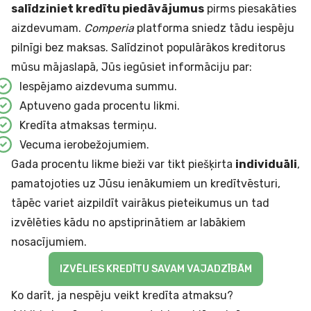
salīdziniet kredītu piedāvājumus
pirms piesakāties
aizdevumam.
Comperia
platforma sniedz tādu iespēju
pilnīgi bez maksas. Salīdzinot
populārākos kreditorus
mūsu mājaslapā, Jūs iegūsiet informāciju par:
Iespējamo aizdevuma summu.
Aptuveno gada procentu likmi.
Kredīta atmaksas termiņu.
Vecuma ierobežojumiem.
Gada procentu likme bieži var tikt piešķirta
individuāli
,
pamatojoties uz Jūsu ienākumiem un kredītvēsturi,
tāpēc variet aizpildīt vairākus pieteikumus un tad
izvēlēties kādu no apstiprinātiem ar labākiem
nosacījumiem.
IZVĒLIES KREDĪTU SAVAM VAJADZĪBĀM
Ko darīt, ja nespēju veikt kredīta atmaksu?