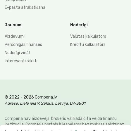
E-pasta atrakstīšana
Jaunumi
Noderīgi
Aizdevumi
Valūtas kalkulators
Personīgās finanses
Kredītu kalkulators
Noderīgi zināt
Interesanti raksti
© 2022 - 2026 Comperia.lv
Adrese: Lielā iela 9, Saldus, Latvija, LV-3801
Comperia nav aizdevējs, brokeris vai kāda cita veida finanšu
institūcija. Comperia portālā ir iespējams bez maksas salīdzināt
dažādus personīgo finanšu veidus, lai klienti varētu ietaupīt savu