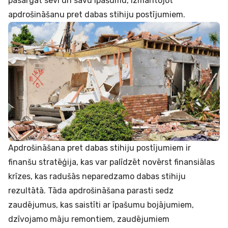
pasargāt sevi un savu īpašumu, izmantojot
apdrošināšanu pret dabas stihiju postījumiem.
Apdrošināšana pret dabas stihiju postījumiem ir
finanšu stratēģija, kas var palīdzēt novērst finansiālas
krīzes, kas radušās neparedzamo dabas stihiju
rezultātā. Tāda apdrošināšana parasti sedz
zaudējumus, kas saistīti ar īpašumu bojājumiem,
dzīvojamo māju remontiem, zaudējumiem