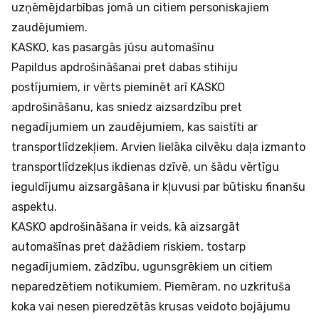
uzņēmējdarbības jomā un citiem personiskajiem
zaudējumiem.
KASKO, kas pasargās jūsu automašīnu
Papildus apdrošināšanai pret dabas stihiju
postījumiem, ir vērts pieminēt arī KASKO
apdrošināšanu, kas sniedz aizsardzību pret
negadījumiem un zaudējumiem, kas saistīti ar
transportlīdzekļiem. Arvien lielāka cilvēku daļa izmanto
transportlīdzekļus ikdienas dzīvē, un šādu vērtīgu
ieguldījumu aizsargāšana ir kļuvusi par būtisku finanšu
aspektu.
KASKO apdrošināšana ir veids, kā aizsargāt
automašīnas pret dažādiem riskiem, tostarp
negadījumiem, zādzību, ugunsgrēkiem un citiem
neparedzētiem notikumiem. Piemēram, no uzkrituša
koka vai nesen pieredzētās krusas veidoto bojājumu