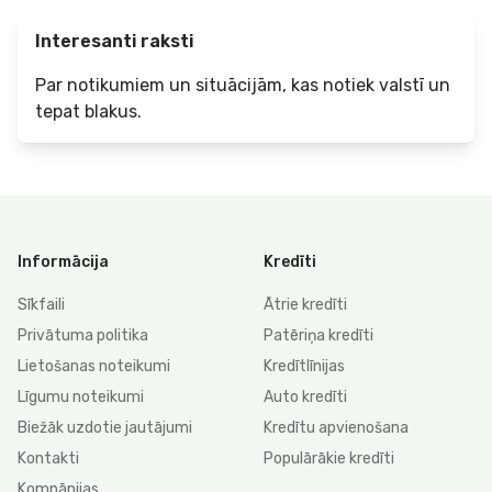
Interesanti raksti
Par notikumiem un situācijām, kas notiek valstī un
tepat blakus.
Informācija
Kredīti
Sīkfaili
Ātrie kredīti
Privātuma politika
Patēriņa kredīti
Lietošanas noteikumi
Kredītlīnijas
Līgumu noteikumi
Auto kredīti
Biežāk uzdotie jautājumi
Kredītu apvienošana
Kontakti
Populārākie kredīti
Kompānijas