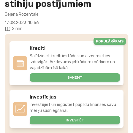
stihiju postījumiem
Jeļena Rozentāle
17.08.2023, 10:56
2 min.
POPULĀRĀKAIS
Kredīti
Salīdziniet kredītiestādes un aizņemieties
izdevīgāk. Aizdevums jebkādiem mērķiem un
vajadzībām īsā laikā.
SAŅEMT
Investīcijas
Investējiet un iegūstiet papildu finanses savu
mērķu sasniegšanai.
INVESTĒT