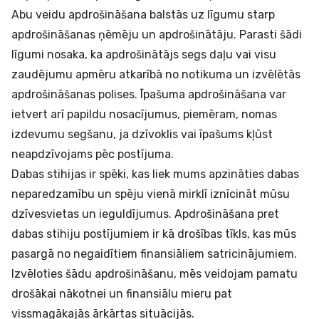
Abu veidu apdrošināšana balstās uz līgumu starp
apdrošināšanas ņēmēju un apdrošinātāju. Parasti šādi
līgumi nosaka, ka apdrošinātājs segs daļu vai visu
zaudējumu apmēru atkarībā no notikuma un izvēlētās
apdrošināšanas polises. Īpašuma apdrošināšana var
ietvert arī papildu nosacījumus, piemēram, nomas
izdevumu segšanu, ja dzīvoklis vai īpašums kļūst
neapdzīvojams pēc postījuma.
Dabas stihijas ir spēki, kas liek mums apzināties dabas
neparedzamību un spēju vienā mirklī iznīcināt mūsu
dzīvesvietas un ieguldījumus. Apdrošināšana pret
dabas stihiju postījumiem ir kā drošības tīkls, kas mūs
pasargā no negaidītiem finansiāliem satricinājumiem.
Izvēloties šādu apdrošināšanu, mēs veidojam pamatu
drošākai nākotnei un finansiālu mieru pat
vissmagākajās ārkārtas situācijās.