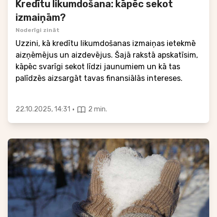
Kredītu likumdošana: kāpēc sekot
izmaiņām?
Noderīgi zināt
Uzzini, kā kredītu likumdošanas izmaiņas ietekmē
aizņēmējus un aizdevējus. Šajā rakstā apskatīsim,
kāpēc svarīgi sekot līdzi jaunumiem un kā tas
palīdzēs aizsargāt tavas finansiālās intereses.
·
22.10.2025, 14:31
2 min.