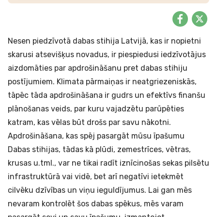
Nesen piedzīvotā dabas stihija Latvijā, kas ir nopietni
skarusi atsevišķus novadus, ir piespiedusi iedzīvotājus
aizdomāties par apdrošināšanu pret dabas stihiju
postījumiem. Klimata pārmaiņas ir neatgriezeniskās,
tāpēc tāda apdrošināšana ir gudrs un efektīvs finanšu
plānošanas veids, par kuru vajadzētu parūpēties
katram, kas vēlas būt drošs par savu nākotni.
Apdrošināšana, kas spēj pasargāt mūsu īpašumu
Dabas stihijas, tādas kā plūdi, zemestrīces, vētras,
krusas u.tml., var ne tikai radīt iznīcinošas sekas pilsētu
infrastruktūrā vai vidē, bet arī negatīvi ietekmēt
cilvēku dzīvības un viņu ieguldījumus. Lai gan mēs
nevaram kontrolēt šos dabas spēkus, mēs varam