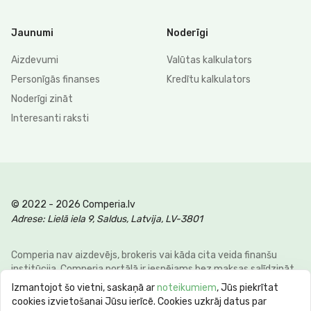
Jaunumi
Noderīgi
Aizdevumi
Valūtas kalkulators
Personīgās finanses
Kredītu kalkulators
Noderīgi zināt
Interesanti raksti
© 2022 - 2026 Comperia.lv
Adrese: Lielā iela 9, Saldus, Latvija, LV-3801
Comperia nav aizdevējs, brokeris vai kāda cita veida finanšu
institūcija. Comperia portālā ir iespējams bez maksas salīdzināt
dažādus personīgo finanšu veidus, lai klienti varētu ietaupīt savu
Izmantojot šo vietni, saskaņā ar
noteikumiem
, Jūs piekrītat
laiku un naudu. E-pasts:
info@comperia.lv
. Reprezentatīvs
cookies izvietošanai Jūsu ierīcē. Cookies uzkrāj datus par
piemērs: aizņemoties 5000 € uz 60 mēnešiem, mēneša