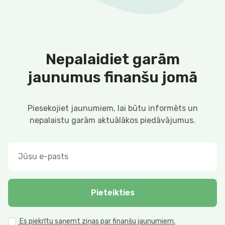
Nepalaidiet garām
jaunumus finanšu jomā
Piesekojiet jaunumiem, lai būtu informēts un
nepalaistu garām aktuālākos piedāvājumus.
Pieteikties
Es piekrītu saņemt ziņas par finanšu jaunumiem.