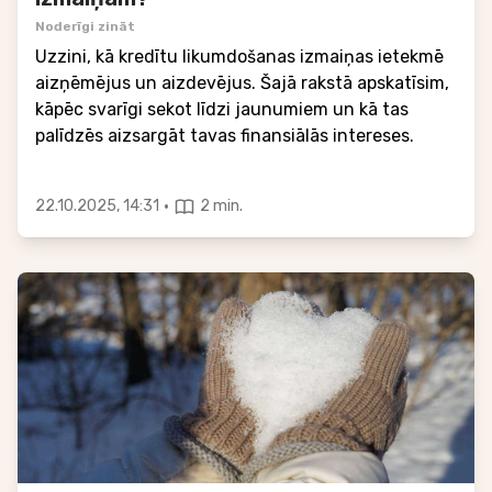
Noderīgi zināt
Uzzini, kā kredītu likumdošanas izmaiņas ietekmē
aizņēmējus un aizdevējus. Šajā rakstā apskatīsim,
kāpēc svarīgi sekot līdzi jaunumiem un kā tas
palīdzēs aizsargāt tavas finansiālās intereses.
·
22.10.2025, 14:31
2 min.