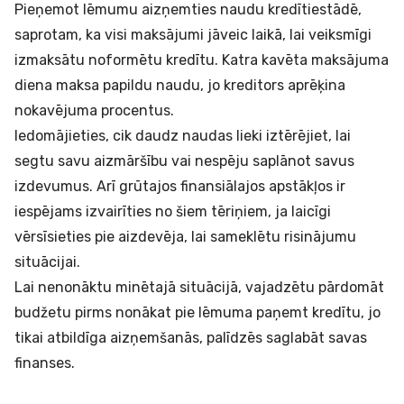
Pieņemot lēmumu aizņemties naudu kredītiestādē,
saprotam, ka visi maksājumi jāveic laikā, lai veiksmīgi
izmaksātu noformētu kredītu. Katra kavēta maksājuma
diena maksa papildu naudu, jo kreditors aprēķina
nokavējuma procentus
.
Iedomājieties, cik daudz naudas lieki iztērējiet, lai
segtu savu aizmāršību vai nespēju saplānot savus
izdevumus. Arī grūtajos finansiālajos apstākļos ir
iespējams izvairīties no šiem tēriņiem, ja laicīgi
vērsīsieties pie aizdevēja, lai sameklētu risinājumu
situācijai.
Lai nenonāktu minētajā situācijā, vajadzētu pārdomāt
budžetu pirms nonākat pie lēmuma paņemt
kredītu
, jo
tikai atbildīga aizņemšanās, palīdzēs saglabāt savas
finanses.