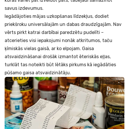
kuras variet pat izveidot pats, tādējādi samazinot
savus izdevumus.
Iegādājoties mājas uzkopšanas līdzekļus, dodiet
priekšroku universālajām un dabas draudzīgajām. Nav
vērts pirkt katrai darbībai paredzētu pudelīti –
atcerieties visi iepakojumi nonāk atkritumos, taču
ķīmiskās vielas gaisā, ar ko elpojam. Gaisa
atsvaidzināšanai drošāk izmantot ēteriskās eļļas,
turklāt tas noteikti būt lētāks pirkums kā iegādāties
pūšamo gaisa atsvaidzinātāju.