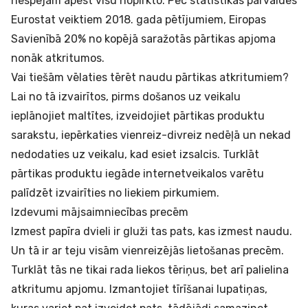
nespējam apēst visu nopirkto. Pēc statistikas pārvaldes
Eurostat veiktiem 2018. gada pētījumiem, Eiropas
Savienībā 20% no kopējā saražotās pārtikas apjoma
nonāk atkritumos.
Vai tiešām vēlaties tērēt naudu pārtikas atkritumiem?
Lai no tā izvairītos, pirms došanos uz veikalu
ieplānojiet maltītes, izveidojiet pārtikas produktu
sarakstu, iepērkaties vienreiz-divreiz nedēļā un nekad
nedodaties uz veikalu, kad esiet izsalcis. Turklāt
pārtikas produktu iegāde internetveikalos varētu
palīdzēt izvairīties no liekiem pirkumiem.
Izdevumi mājsaimniecības precēm
Izmest papīra dvieli ir gluži tas pats, kas izmest naudu.
Un tā ir ar teju visām vienreizējās lietošanas precēm.
Turklāt tās ne tikai rada liekos tēriņus, bet arī palielina
atkritumu apjomu. Izmantojiet tīrīšanai lupatiņas,