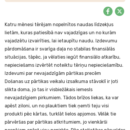
Katru mēnesi tērējam nopelnītos naudas līdzekļus
lietām, kuras patiesībā nav vajadzīgas un no kurām
vajadzētu izvairīties, lai ietaupītu naudu. Izdevumu
pārdomāšana ir svarīga daļa no stabilas finansiālās
situācijas, tāpēc, ja vēlaties iegūt finansiālo atkarību,
nepieciešams izvērtēt noteiktu tēriņu nepieciešamību.
Izdevumi par nevajadzīgām pārtikas precēm
Došanas uz pārtikas veikalu izsalkuma stāvoklī ir ļoti
slikta doma, jo tas ir visbiežākais iemesls
nevajadzīgiem pirkumiem. Tādos brīžos liekas, ka var
apēst ziloni, un no plauktiem tiek ņemti teju visi
produkti pēc kārtas, turklāt lielos apjomos. Vēlāk tie
pārvēršas par pārtikas atkritumiem, jo vienkārši