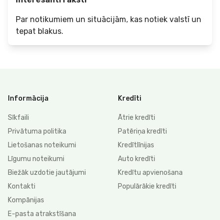
Par notikumiem un situācijām, kas notiek valstī un
tepat blakus.
Informācija
Kredīti
Sīkfaili
Ātrie kredīti
Privātuma politika
Patēriņa kredīti
Lietošanas noteikumi
Kredītlīnijas
Līgumu noteikumi
Auto kredīti
Biežāk uzdotie jautājumi
Kredītu apvienošana
Kontakti
Populārākie kredīti
Kompānijas
E-pasta atrakstīšana