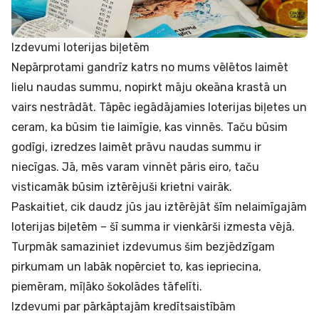
Izdevumi loterijas biļetēm
Nepārprotami gandrīz katrs no mums vēlētos laimēt
lielu naudas summu, nopirkt māju okeāna krastā un
vairs nestrādāt. Tāpēc iegādājamies loterijas biļetes un
ceram, ka būsim tie laimīgie, kas vinnēs. Taču būsim
godīgi, izredzes laimēt prāvu naudas summu ir
niecīgas. Jā, mēs varam vinnēt pāris eiro, taču
visticamāk būsim iztērējuši krietni vairāk.
Paskaitiet, cik daudz jūs jau iztērējāt šīm nelaimīgajām
loterijas biļetēm – šī summa ir vienkārši izmesta vējā.
Turpmāk samaziniet izdevumus šim bezjēdzīgam
pirkumam un labāk nopērciet to, kas iepriecina,
piemēram, mīļāko šokolādes tāfelīti.
Izdevumi par pārkāptajām kredītsaistībām