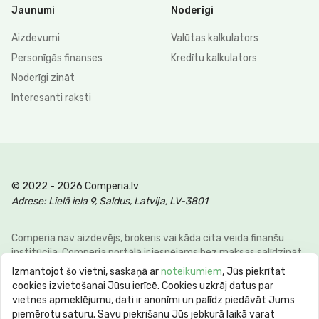
Jaunumi
Noderīgi
Aizdevumi
Valūtas kalkulators
Personīgās finanses
Kredītu kalkulators
Noderīgi zināt
Interesanti raksti
© 2022 - 2026 Comperia.lv
Adrese: Lielā iela 9, Saldus, Latvija, LV-3801
Comperia nav aizdevējs, brokeris vai kāda cita veida finanšu
institūcija. Comperia portālā ir iespējams bez maksas salīdzināt
dažādus personīgo finanšu veidus, lai klienti varētu ietaupīt savu
Izmantojot šo vietni, saskaņā ar
noteikumiem
, Jūs piekrītat
laiku un naudu. E-pasts:
info@comperia.lv
. Reprezentatīvs
cookies izvietošanai Jūsu ierīcē. Cookies uzkrāj datus par
piemērs: aizņemoties 5000 € uz 60 mēnešiem, mēneša
vietnes apmeklējumu, dati ir anonīmi un palīdz piedāvāt Jums
maksājums 106.93 €, kopējā summa 6415.59 €, gada procentu
piemērotu saturu. Savu piekrišanu Jūs jebkurā laikā varat