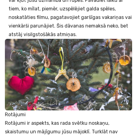
var kļūt jūsu uzmanība un rūpes. Pavadiet laiku ar
tiem, ko mīlat, piemēr, uzspēlējiet galda spēles,
noskatāties filmu, pagatavojiet garšīgas vakariņas vai
vienkārši parunājiet. Šis dāvanas nemaksā neko, bet
atstāj visilgstošākās atmiņas.
Rotājumi
Rotājumi ir aspekts, kas rada svētku noskaņu,
skaistumu un mājīgumu jūsu mājoklī. Turklāt nav