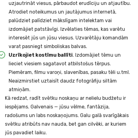
uzjautrināt viesus, pārbaudot erudīciju un atjautību.
Atrodiet noteikumus un jautājumus internetā,
palūdziet palīdziet mākslīgam intelektam vai
izdomājiet patstāvīgi. Izvēlaties tēmas, kas varētu
interesēt jūs un jūsu viesus. Uzvarētāju komandām
varat pasniegt simboliskas balvas.
Uzrīkojiet kostīmu ballīti
. Izdomājiet tēmu un
lieciet viesiem sagatavot atbilstošus tērpus.
Piemēram, filmu varoņi, slavenības, pasaku tēli u.tml.
Neaizmirstiet uztaisīt daudz fotogrāfiju siltām
atmiņām.
Kā redzat, radīt svētku noskaņu ar nelielu budžetu ir
iespējams. Galvenais — jūsu vēlme, fantāzija,
radošums un labs noskaņojums. Galu galā svarīgākais
svētku atribūts nav nauda, bet gan cilvēki, ar kuriem
jūs pavadiet laiku.