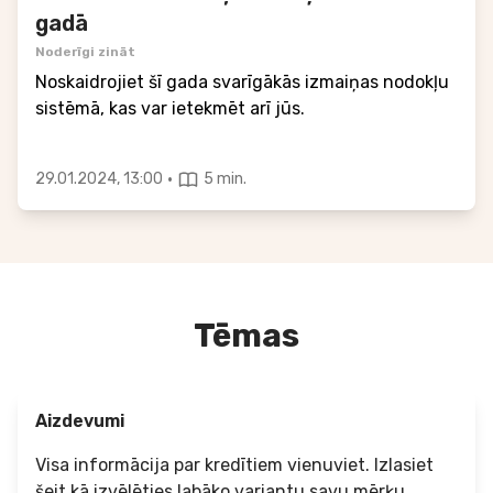
gadā
Noderīgi zināt
Noskaidrojiet šī gada svarīgākās izmaiņas nodokļu
sistēmā, kas var ietekmēt arī jūs.
·
29.01.2024, 13:00
5 min.
Tēmas
Aizdevumi
Visa informācija par kredītiem vienuviet. Izlasiet
šeit kā izvēlēties labāko variantu savu mērķu