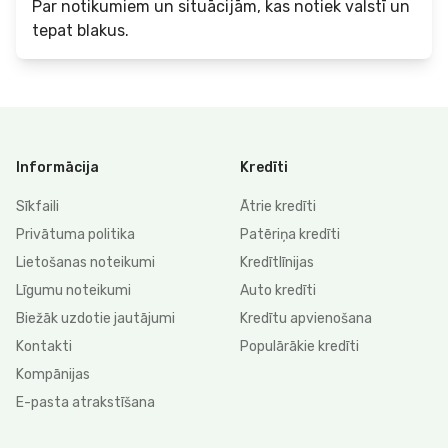
Par notikumiem un situācijām, kas notiek valstī un
tepat blakus.
Informācija
Kredīti
Sīkfaili
Ātrie kredīti
Privātuma politika
Patēriņa kredīti
Lietošanas noteikumi
Kredītlīnijas
Līgumu noteikumi
Auto kredīti
Biežāk uzdotie jautājumi
Kredītu apvienošana
Kontakti
Populārākie kredīti
Kompānijas
E-pasta atrakstīšana