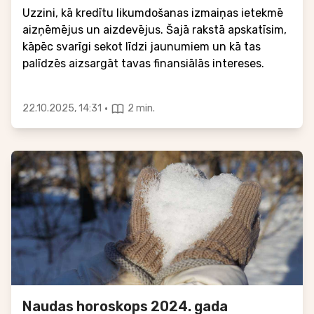
Uzzini, kā kredītu likumdošanas izmaiņas ietekmē
aizņēmējus un aizdevējus. Šajā rakstā apskatīsim,
kāpēc svarīgi sekot līdzi jaunumiem un kā tas
palīdzēs aizsargāt tavas finansiālās intereses.
·
22.10.2025, 14:31
2 min.
Naudas horoskops 2024. gada