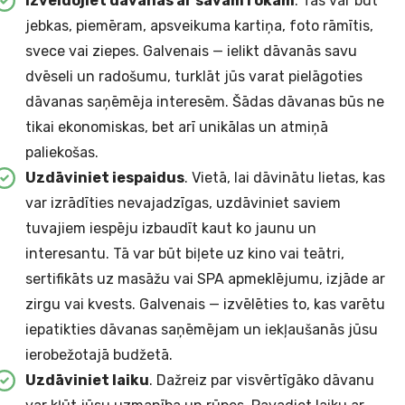
Izveidojiet dāvanas ar savām rokām
. Tas var būt
jebkas, piemēram, apsveikuma kartiņa, foto rāmītis,
svece vai ziepes. Galvenais — ielikt dāvanās savu
dvēseli un radošumu, turklāt jūs varat pielāgoties
dāvanas saņēmēja interesēm. Šādas dāvanas būs ne
tikai ekonomiskas, bet arī unikālas un atmiņā
paliekošas.
Uzdāviniet iespaidus
. Vietā, lai dāvinātu lietas, kas
var izrādīties nevajadzīgas, uzdāviniet saviem
tuvajiem iespēju izbaudīt kaut ko jaunu un
interesantu. Tā var būt biļete uz kino vai teātri,
sertifikāts uz masāžu vai SPA apmeklējumu, izjāde ar
zirgu vai kvests. Galvenais — izvēlēties to, kas varētu
iepatikties dāvanas saņēmējam un iekļaušanās jūsu
ierobežotajā budžetā.
Uzdāviniet laiku
. Dažreiz par visvērtīgāko dāvanu