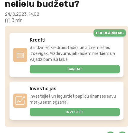
nelielu budžetu?
24.10.2023, 14:02
3 min.
POPULĀRĀKAIS
Kredīti
Salīdziniet kredītiestādes un aizņemieties
izdevīgāk. Aizdevums jebkādiem mērķiem un
vajadzībām īsā laikā.
SAŅEMT
Investīcijas
Investējiet un iegūstiet papildu finanses savu
mērķu sasniegšanai.
INVESTĒT