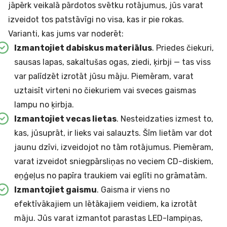
jāpērk veikalā pārdotos svētku rotājumus, jūs varat
izveidot tos patstāvīgi no visa, kas ir pie rokas.
Varianti, kas jums var noderēt:
Izmantojiet dabiskus materiālus
. Priedes čiekuri,
sausas lapas, sakaltušas ogas, ziedi, ķirbji — tas viss
var palīdzēt izrotāt jūsu māju. Piemēram, varat
uztaisīt virteni no čiekuriem vai sveces gaismas
lampu no ķirbja.
Izmantojiet vecas lietas
. Nesteidzaties izmest to,
kas, jūsuprāt, ir lieks vai salauzts. Šīm lietām var dot
jaunu dzīvi, izveidojot no tām rotājumus. Piemēram,
varat izveidot sniegpārsliņas no veciem CD-diskiem,
eņģeļus no papīra traukiem vai eglīti no grāmatām.
Izmantojiet gaismu
. Gaisma ir viens no
efektīvākajiem un lētākajiem veidiem, ka izrotāt
māju. Jūs varat izmantot parastas LED-lampiņas,