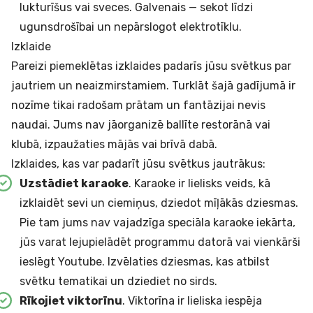
lukturīšus vai sveces. Galvenais — sekot līdzi
ugunsdrošībai un nepārslogot elektrotīklu.
Izklaide
Pareizi piemeklētas izklaides padarīs jūsu svētkus par
jautriem un neaizmirstamiem. Turklāt šajā gadījumā ir
nozīme tikai radošam prātam un fantāzijai nevis
naudai. Jums nav jāorganizē ballīte restorānā vai
klubā, izpaužaties mājās vai brīvā dabā.
Izklaides, kas var padarīt jūsu svētkus jautrākus:
Uzstādiet karaoke
. Karaoke ir lielisks veids, kā
izklaidēt sevi un ciemiņus, dziedot mīļākās dziesmas.
Pie tam jums nav vajadzīga speciāla karaoke iekārta,
jūs varat lejupielādēt programmu datorā vai vienkārši
ieslēgt Youtube. Izvēlaties dziesmas, kas atbilst
svētku tematikai un dziediet no sirds.
Rīkojiet viktorīnu
. Viktorīna ir lieliska iespēja