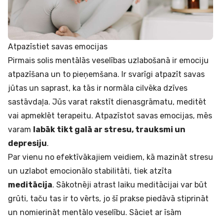
Atpazīstiet savas emocijas
Pirmais solis mentālās veselības uzlabošanā ir emociju
atpazīšana un to pieņemšana. Ir svarīgi atpazīt savas
jūtas un saprast, ka tās ir normāla cilvēka dzīves
sastāvdaļa. Jūs varat rakstīt dienasgrāmatu, meditēt
vai apmeklēt terapeitu. Atpazīstot savas emocijas, mēs
varam
labāk tikt galā ar stresu, trauksmi un
depresiju
.
Par vienu no efektīvākajiem veidiem, kā mazināt stresu
un uzlabot emocionālo stabilitāti, tiek atzīta
meditācija
. Sākotnēji atrast laiku meditācijai var būt
grūti, taču tas ir to vērts, jo šī prakse piedāvā stiprināt
un nomierināt mentālo veselību. Sāciet ar īsām