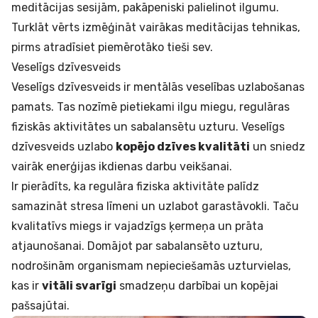
meditācijas sesijām, pakāpeniski palielinot ilgumu.
Turklāt vērts izmēģināt vairākas meditācijas tehnikas,
pirms atradīsiet piemērotāko tieši sev.
Veselīgs dzīvesveids
Veselīgs dzīvesveids ir mentālās veselības uzlabošanas
pamats. Tas nozīmē pietiekami ilgu miegu, regulāras
fiziskās aktivitātes un sabalansētu uzturu. Veselīgs
dzīvesveids uzlabo
kopējo dzīves kvalitāti
un sniedz
vairāk enerģijas ikdienas darbu veikšanai.
Ir pierādīts, ka regulāra fiziska aktivitāte palīdz
samazināt stresa līmeni un uzlabot garastāvokli. Taču
kvalitatīvs miegs ir vajadzīgs ķermeņa un prāta
atjaunošanai. Domājot par sabalansēto uzturu,
nodrošinām organismam nepieciešamās uzturvielas,
kas ir
vitāli svarīgi
smadzeņu darbībai un kopējai
pašsajūtai.