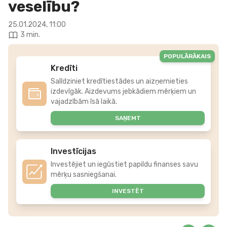
veselību?
25.01.2024, 11:00
3 min.
POPULĀRĀKAIS
Kredīti
Salīdziniet kredītiestādes un aizņemieties
izdevīgāk. Aizdevums jebkādiem mērķiem un
vajadzībām īsā laikā.
SAŅEMT
Investīcijas
Investējiet un iegūstiet papildu finanses savu
mērķu sasniegšanai.
INVESTĒT