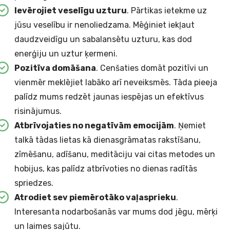
Ievērojiet veselīgu uzturu
. Pārtikas ietekme uz
jūsu veselību ir nenoliedzama. Mēģiniet iekļaut
daudzveidīgu un sabalansētu uzturu, kas dod
enerģiju un uztur ķermeni.
Pozitīva domāšana
. Cenšaties domāt pozitīvi un
vienmēr meklējiet labāko arī neveiksmēs. Tāda pieeja
palīdz mums redzēt jaunas iespējas un efektīvus
risinājumus.
Atbrīvojaties no negatīvām emocijām
. Ņemiet
talkā tādas lietas kā dienasgrāmatas rakstīšanu,
zīmēšanu, adīšanu, meditāciju vai citas metodes un
hobijus, kas palīdz atbrīvoties no dienas radītās
spriedzes.
Atrodiet sev piemērotāko vaļasprieku
.
Interesanta nodarbošanās var mums dod jēgu, mērķi
un laimes sajūtu.