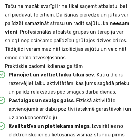
Taču ne mazāk svarīgi ir ne tikai saņemt atbalstu, bet
arī piedāvāt to citiem. Dalīšanās pieredzē un jūtās var
palīdzēt samazināt stresu un radīt sajūtu, ka
neesam
vieni
. Profesionālās atbalsta grupas un terapija var
sniegt nepieciešamo palīdzību grūtajos dzīves brīžos.
Tādējādi varam mazināt izolācijas sajūtu un veicināt
emocionālo atveseļošanos.
Praktiskie padomi ikdienas gaitām
Plānojiet un veltiet laiku tikai sev
. Katru dienu
rezervējiet laiku aktivitātēm, kas jums sagādā prieku
un palīdz relaksēties pēc smagas darba dienas.
Pastaigas un svaigs gaiss
. Fiziskā aktivitāte
apvienojumā ar dabu pozitīvi ietekmē garastāvokli un
uzlabo koncentrāciju.
Kvalitatīvs un pietiekams miegs
. Izvairāties no
elektronisko ierīču lietošanas vismaz stundu pirms