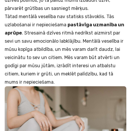
dzīves posmos, jo tā palīdz mums izbaudīt dzīvi,
pārvarēt grūtības un sasniegt mērķus.
Tātad mentālā veselība nav statisks stāvoklis. Tās
uzlabošanai ir nepieciešama
pastāvīga uzmanība un
aprūpe
. Stresainā dzīves ritmā nedrīkst aizmirst par
sevi un savu emocionālo labklājību. Mentālā veselība ir
mūsu kopīga atbildība, un mēs varam darīt daudz, lai
veicinātu to sev un citiem. Mēs varam būt atvērti un
godīgi par mūsu jūtām, izrādīt interesi un atbalstu
citiem, kuriem ir grūti, un meklēt palīdzību, kad tā
mums ir nepieciešama.