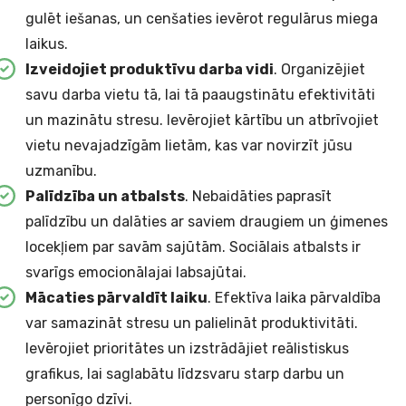
gulēt iešanas, un cenšaties ievērot regulārus miega
laikus.
Izveidojiet produktīvu darba vidi
. Organizējiet
savu darba vietu tā, lai tā paaugstinātu efektivitāti
un mazinātu stresu. Ievērojiet kārtību un atbrīvojiet
vietu nevajadzīgām lietām, kas var novirzīt jūsu
uzmanību.
Palīdzība un atbalsts
. Nebaidāties paprasīt
palīdzību un dalāties ar saviem draugiem un ģimenes
locekļiem par savām sajūtām. Sociālais atbalsts ir
svarīgs emocionālajai labsajūtai.
Mācaties pārvaldīt laiku
. Efektīva laika pārvaldība
var samazināt stresu un palielināt produktivitāti.
Ievērojiet prioritātes un izstrādājiet reālistiskus
grafikus, lai saglabātu līdzsvaru starp darbu un
personīgo dzīvi.