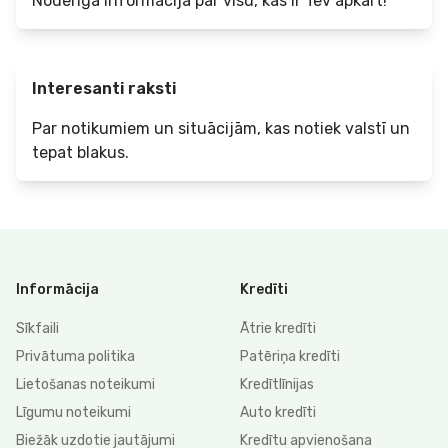
Noderīga informācija par visu, kas ir Tev apkārt!
Interesanti raksti
Par notikumiem un situācijām, kas notiek valstī un
tepat blakus.
Informācija
Kredīti
Sīkfaili
Ātrie kredīti
Privātuma politika
Patēriņa kredīti
Lietošanas noteikumi
Kredītlīnijas
Līgumu noteikumi
Auto kredīti
Biežāk uzdotie jautājumi
Kredītu apvienošana