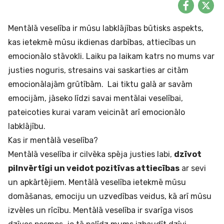
Mentālā veselība ir mūsu labklājības būtisks aspekts,
kas ietekmē mūsu ikdienas darbības, attiecības un
emocionālo stāvokli. Laiku pa laikam katrs no mums var
justies noguris, stresains vai saskarties ar citām
emocionālajām grūtībām. Lai tiktu galā ar savām
emocijām, jāseko līdzi savai mentālai veselībai,
pateicoties kurai varam veicināt arī emocionālo
labklājību.
Kas ir mentālā veselība?
Mentālā veselība ir cilvēka spēja justies labi,
dzīvot
pilnvērtīgi un veidot pozitīvas attiecības
ar sevi
un apkārtējiem. Mentālā veselība ietekmē mūsu
domāšanas, emociju un uzvedības veidus, kā arī mūsu
izvēles un rīcību. Mentālā veselība ir svarīga visos