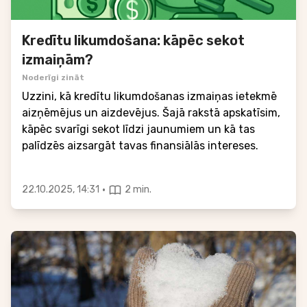
Kredītu likumdošana: kāpēc sekot
izmaiņām?
Noderīgi zināt
Uzzini, kā kredītu likumdošanas izmaiņas ietekmē
aizņēmējus un aizdevējus. Šajā rakstā apskatīsim,
kāpēc svarīgi sekot līdzi jaunumiem un kā tas
palīdzēs aizsargāt tavas finansiālās intereses.
·
22.10.2025, 14:31
2 min.