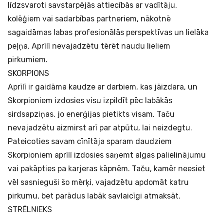
līdzsvaroti savstarpējās attiecībās ar vadītāju,
kolēģiem vai sadarbības partneriem, nākotnē
sagaidāmas labas profesionālās perspektīvas un lielāka
peļņa. Aprīlī nevajadzētu tērēt naudu lieliem
pirkumiem.
SKORPIONS
Aprīlī ir gaidāma kaudze ar darbiem, kas jāizdara, un
Skorpioniem izdosies visu izpildīt pēc labākās
sirdsapziņas, jo enerģijas pietikts visam. Taču
nevajadzētu aizmirst arī par atpūtu, lai neizdegtu.
Pateicoties savam cīnītāja sparam daudziem
Skorpioniem aprīlī izdosies saņemt algas palielinājumu
vai pakāpties pa karjeras kāpnēm. Taču, kamēr neesiet
vēl sasnieguši šo mērķi, vajadzētu apdomāt katru
pirkumu, bet parādus labāk savlaicīgi atmaksāt.
STRĒLNIEKS