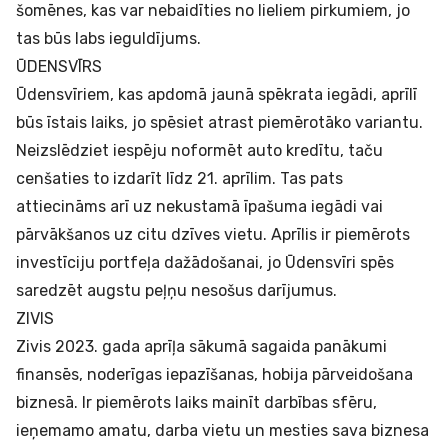
šomēnes, kas var nebaidīties no lieliem pirkumiem, jo
tas būs labs ieguldījums.
ŪDENSVĪRS
Ūdensvīriem, kas apdomā jaunā spēkrata iegādi, aprīlī
būs īstais laiks, jo spēsiet atrast piemērotāko variantu.
Neizslēdziet iespēju noformēt
auto kredītu
, taču
cenšaties to izdarīt līdz 21. aprīlim. Tas pats
attiecināms arī uz nekustamā īpašuma iegādi vai
pārvākšanos uz citu dzīves vietu. Aprīlis ir piemērots
investīciju portfeļa dažādošanai, jo Ūdensvīri spēs
saredzēt augstu peļņu nesošus darījumus.
ZIVIS
Zivis 2023. gada aprīļa sākumā sagaida panākumi
finansēs, noderīgas iepazīšanas, hobija pārveidošana
biznesā. Ir piemērots laiks mainīt darbības sfēru,
ieņemamo amatu, darba vietu un mesties sava biznesa