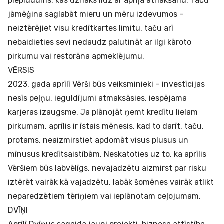
pieplūdums, kas uznāks līdz ar aprīļa atnākšanu. Taču
jāmēģina saglabāt mieru un mēru izdevumos –
neiztērējiet visu kredītkartes limitu, taču arī
nebaidieties sevi nedaudz palutināt ar ilgi kāroto
pirkumu vai restorāna apmeklējumu.
VĒRSIS
2023. gada aprīlī Vērši būs veiksminieki – investīcijas
nesīs peļņu, ieguldījumi atmaksāsies, iespējama
karjeras izaugsme. Ja plānojāt ņemt
kredītu
lielam
pirkumam, aprīlis ir īstais mēnesis, kad to darīt, taču,
protams, neaizmirstiet apdomāt visus plusus un
mīnusus kredītsaistībām. Neskatoties uz to, ka aprīlis
Vēršiem būs labvēlīgs, nevajadzētu aizmirst par risku
iztērēt vairāk kā vajadzētu, labāk šomēnes vairāk atlikt
neparedzētiem tēriņiem vai ieplānotam ceļojumam.
DVĪŅI