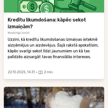
Kredītu likumdošana: kāpēc sekot
izmaiņām?
Noderīgi zināt
Uzzini, kā kredītu likumdošanas izmaiņas ietekmē
aizņēmējus un aizdevējus. Šajā rakstā apskatīsim,
kāpēc svarīgi sekot līdzi jaunumiem un kā tas
palīdzēs aizsargāt tavas finansiālās intereses.
·
22.10.2025, 14:31
2 min.