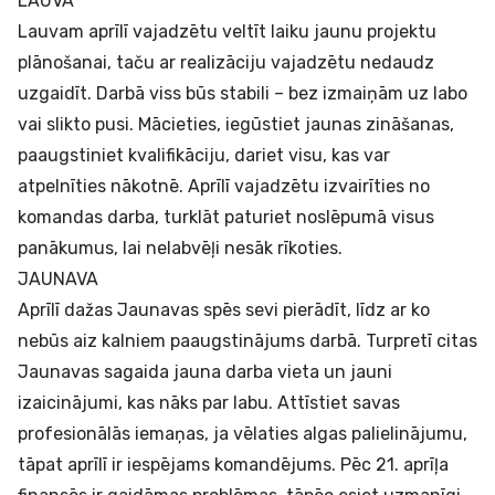
LAUVA
Lauvam aprīlī vajadzētu veltīt laiku jaunu projektu
plānošanai, taču ar realizāciju vajadzētu nedaudz
uzgaidīt. Darbā viss būs stabili – bez izmaiņām uz labo
vai slikto pusi. Mācieties, iegūstiet jaunas zināšanas,
paaugstiniet kvalifikāciju, dariet visu, kas var
atpelnīties nākotnē. Aprīlī vajadzētu izvairīties no
komandas darba, turklāt paturiet noslēpumā visus
panākumus, lai nelabvēļi nesāk rīkoties.
JAUNAVA
Aprīlī dažas Jaunavas spēs sevi pierādīt, līdz ar ko
nebūs aiz kalniem paaugstinājums darbā. Turpretī citas
Jaunavas sagaida jauna darba vieta un jauni
izaicinājumi, kas nāks par labu. Attīstiet savas
profesionālās iemaņas, ja vēlaties algas palielinājumu,
tāpat aprīlī ir iespējams komandējums. Pēc 21. aprīļa