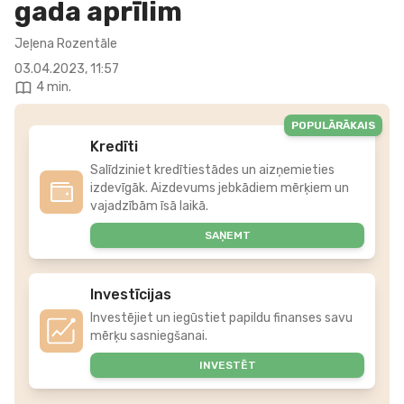
gada aprīlim
Jeļena Rozentāle
03.04.2023, 11:57
4 min.
POPULĀRĀKAIS
Kredīti
Salīdziniet kredītiestādes un aizņemieties
izdevīgāk. Aizdevums jebkādiem mērķiem un
vajadzībām īsā laikā.
SAŅEMT
Investīcijas
Investējiet un iegūstiet papildu finanses savu
mērķu sasniegšanai.
INVESTĒT