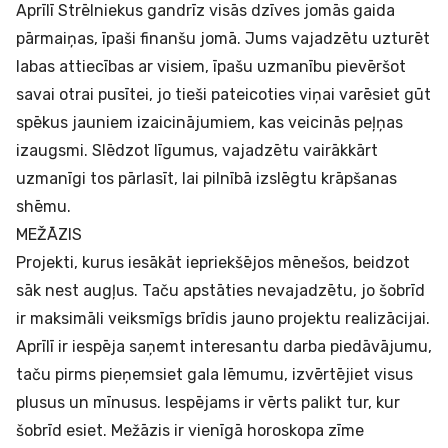
Aprīlī Strēlniekus gandrīz visās dzīves jomās gaida
pārmaiņas, īpaši finanšu jomā. Jums vajadzētu uzturēt
labas attiecības ar visiem, īpašu uzmanību pievēršot
savai otrai pusītei, jo tieši pateicoties viņai varēsiet gūt
spēkus jauniem izaicinājumiem, kas veicinās peļņas
izaugsmi. Slēdzot līgumus, vajadzētu vairākkārt
uzmanīgi tos pārlasīt, lai pilnībā izslēgtu krāpšanas
shēmu.
MEŽĀZIS
Projekti, kurus iesākāt iepriekšējos mēnešos, beidzot
sāk nest augļus. Taču apstāties nevajadzētu, jo šobrīd
ir maksimāli veiksmīgs brīdis jauno projektu realizācijai.
Aprīlī ir iespēja saņemt interesantu darba piedāvājumu,
taču pirms pieņemsiet gala lēmumu, izvērtējiet visus
plusus un mīnusus. Iespējams ir vērts palikt tur, kur
šobrīd esiet. Mežāzis ir vienīgā horoskopa zīme