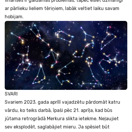
finansēs ir gaidāmas problēmas, tāpēc esiet uzmanīgi
ar pārlieku lieliem tēriņiem, labāk veltiet laiku savam
hobijam.
SVARI
Svariem 2023. gada aprīlī vajadzētu pārdomāt katru
vārdu, ko teiks darbā, īpaši pēc 21. aprīļa, kad būs
jūtama retrogrādā Merkura slikta ietekme. Neļaujiet
sev eksplodēt, saglabājiet mieru. Ja spēsiet būt