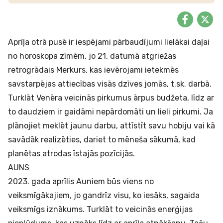
Aprīļa otrā pusē ir iespējami pārbaudījumi lielākai daļai
no horoskopa zīmēm, jo 21. datumā atgriežas
retrogrādais Merkurs, kas ievērojami ietekmēs
savstarpējas attiecības visās dzīves jomās, t.sk. darbā.
Turklāt Venēra veicinās pirkumus ārpus budžeta, līdz ar
to daudziem ir gaidāmi nepārdomāti un lieli pirkumi. Ja
plānojiet meklēt jaunu darbu, attīstīt savu hobiju vai kā
savādāk realizēties, dariet to mēneša sākumā, kad
planētas atrodas īstajās pozīcijās.
AUNS
2023. gada aprīlis Auniem būs viens no
veiksmīgākajiem, jo gandrīz visu, ko iesāks, sagaida
veiksmīgs iznākums. Turklāt to veicinās enerģijas