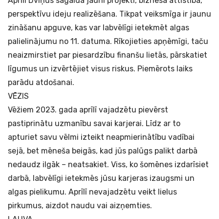
Aprīlī Dvīņus sagaida jauni projekti, biznesa attīstība,
perspektīvu ideju realizēšana. Tikpat veiksmīga ir jaunu
zināšanu apguve, kas var labvēlīgi ietekmēt algas
palielinājumu no 11. datuma. Rīkojieties apņēmīgi, taču
neaizmirstiet par piesardzību finanšu lietās, pārskatiet
līgumus un izvērtējiet visus riskus. Piemērots laiks
parādu atdošanai.
VĒZIS
Vēžiem 2023. gada aprīlī vajadzētu pievērst
pastiprinātu uzmanību savai karjerai. Līdz ar to
apturiet savu vēlmi izteikt neapmierinātību vadībai
sejā, bet mēneša beigās, kad jūs palūgs palikt darbā
nedaudz ilgāk – neatsakiet. Viss, ko šomēnes izdarīsiet
darbā, labvēlīgi ietekmēs jūsu karjeras izaugsmi un
algas pielikumu. Aprīlī nevajadzētu veikt lielus
pirkumus, aizdot naudu vai aizņemties.