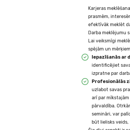
Karjeras meklēšana 
prasmēm, interesēm
efektīvāk meklēt da
Darba meklējumu s
Lai veiksmīgi meklē
spējām un mērķiem.
Iepazīšanās ar 
identificējiet sa
izpratne par darb
Profesionālās 
uzlabot savas pra
arī par mīkstajām
pārvaldība. Otrkā
semināri, var pal
būt lielisks veids