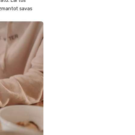
atu. Lai tos
izmantot savas