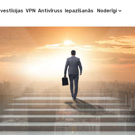
nvestīcijas
VPN
Antivīruss
Iepazīšanās
Noderīgi