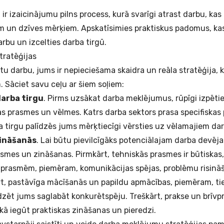
ir izaicinājumu pilns process, kurā svarīgi atrast darbu, kas 
 un dzīves mērķiem. Apskatīsimies praktiskus padomus, kas
rbu un izcelties darba tirgū.
tratēģijas
tu darbu, jums ir nepieciešama skaidra un reāla stratēģija, k
 Sāciet savu ceļu ar šiem soļiem:
darba tirgu
. Pirms uzsākat darba meklējumus, rūpīgi izpētie
vas prasmes un vēlmes. Katrs darba sektors prasa specifiskas
a tirgu palīdzēs jums mērķtiecīgi vērsties uz vēlamajiem d
zināšanās
. Lai būtu pievilcīgāks potenciālajam darba devē
smes un zināšanas. Pirmkārt, tehniskās prasmes ir būtiskas,
 prasmēm, piemēram, komunikācijas spējas, problēmu risināš
rt, pastāvīga mācīšanās un papildu apmācības, piemēram, tie
īdzēt jums saglabāt konkurētspēju. Treškārt, prakse un brīvpr
, kā iegūt praktiskas zināšanas un pieredzi.