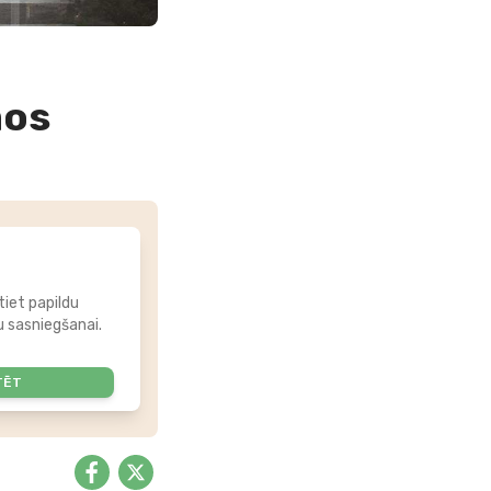
mos
tiet papildu
 sasniegšanai.
TĒT