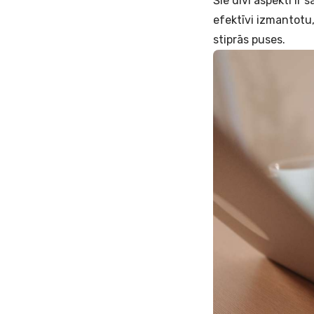
Šie divi aspekti ir
efektīvi izmantotu
stiprās puses.