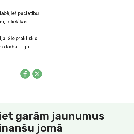
labājiet pacietību
, ir lielākas
a. Šie praktiskie
m darba tirgū.
.
iet garām jaunumus
finanšu jomā