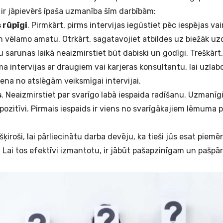
 ir jāpievērš īpaša uzmanība šīm darbībām:
 rūpīgi
. Pirmkārt, pirms intervijas iegūstiet pēc iespējas va
vēlamo amatu. Otrkārt, sagatavojiet atbildes uz biežāk uz
 sarunas laikā neaizmirstiet būt dabiski un godīgi. Treškārt,
a intervijas ar draugiem vai karjeras konsultantu, lai uzla
iena no atslēgām veiksmīgai intervijai.
s
. Neaizmirstiet par svarīgo labā iespaida radīšanu. Uzmanīgi
pozitīvi. Pirmais iespaids ir viens no svarīgākajiem lēmuma
izšķiroši, lai pārliecinātu darba devēju, ka tieši jūs esat piem
 Lai tos efektīvi izmantotu, ir jābūt pašapzinīgam un pašpā