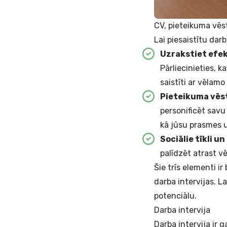
CV, pieteikuma vēs
Lai piesaistītu dar
Uzrakstiet efe
Pārliecinieties, k
saistīti ar vēlam
Pieteikuma vēs
personificēt savu
kā jūsu prasmes 
Sociālie tīkli u
palīdzēt atrast v
Šie trīs elementi ir
darba intervijas. L
potenciālu.
Darba intervija
Darba intervija ir 