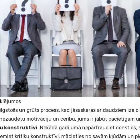
eklējumos
 ilgstošs un grūts process, kad jāsaskaras ar daudziem izai
 nezaudētu motivāciju un cerību, jums ir jābūt pacietīgam 
u konstruktīvi
. Nekādā gadījumā nepārtrauciet censties, s
iet kritiku konstruktīvi, mācieties no savām kļūdām un pie