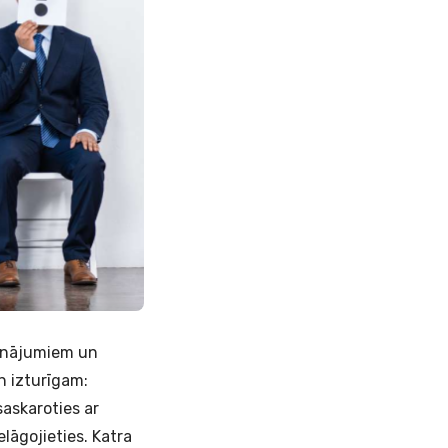
cinājumiem un
un izturīgam:
askaroties ar
lāgojieties. Katra