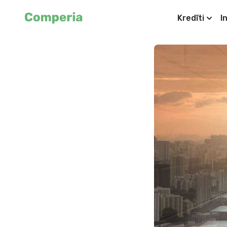
Kredīti
I