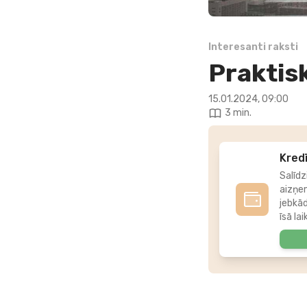
Interesanti raksti
Praktis
15.01.2024, 09:00
3 min.
Kredī
Salīdz
aizņe
jebkā
īsā lai