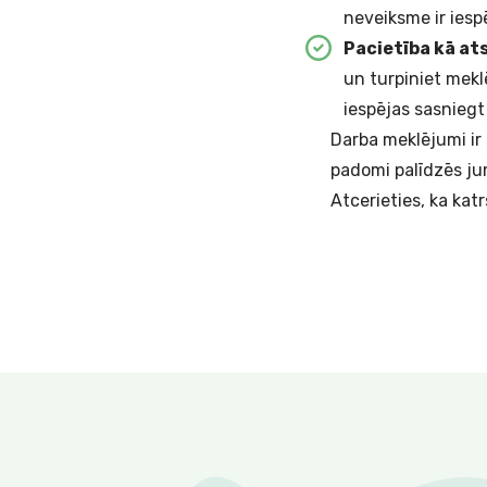
neveiksme ir iespē
Pacietība kā at
un turpiniet mekl
iespējas sasnieg
Darba meklējumi ir 
padomi palīdzēs ju
Atcerieties, ka katr