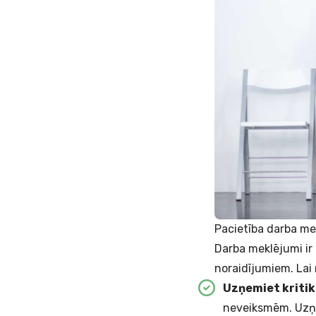
Pacietība darba m
Darba meklējumi ir
noraidījumiem. Lai
Uzņemiet kritik
neveiksmēm. Uzņem