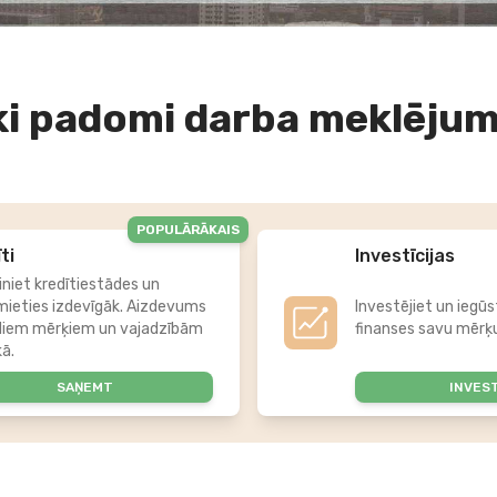
ki padomi darba meklēju
POPULĀRĀKAIS
ti
Investīcijas
iniet kredītiestādes un
mieties izdevīgāk. Aizdevums
Investējiet un iegūs
diem mērķiem un vajadzībām
finanses savu mērķu
kā.
SAŅEMT
INVES