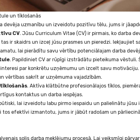
tule un tīklošanās
ba devēja uzmanību un izveidotu pozitīvu tēlu, jums ir jāap
ktīvu CV
. Jūsu Curriculum Vitae (CV) ir pirmais, ko darba d
a tas ir skaidrs un izceļ jūsu prasmes un pieredzi. Iekļaujiet
o amatu, lai pierādītu savu vērtību potenciālajam darba dev
tule
. Papildiniet CV ar rūpīgi izstrādātu pieteikuma vēstuli. Š
 interesi par konkrētu uzņēmumu un izcelt savu motivāciju.
un vērtības sakrīt ar uzņēmuma vajadzībām.
n tīklošanās
. Aktīva klātbūtne profesionālajos tīklos, piemēr
ērtīgus kontaktus un darba iespējas.
 būtiski, lai izveidotu labu pirmo iespaidu un palielinātu jūsu 
ai tos efektīvi izmantotu, jums ir jābūt radošam un pārlieci
galvenais solis darba meklējumu procesā. Lai veiksmīgi pārva