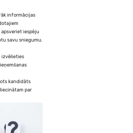
irāk informācijas
dotajiem
 apsveriet iespēju
botu savu sniegumu.
 izvēlieties
 pieņemšanas
ērots kandidāts
rliecinātam par