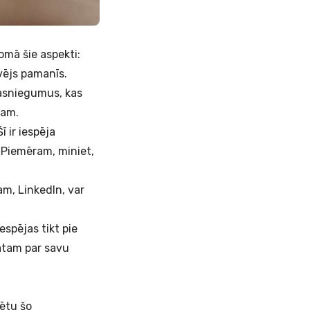
domā šie aspekti:
evējs pamanīs.
 sasniegumus, kas
ējam.
ī ir iespēja
 Piemēram, miniet,
am, LinkedIn, var
iespējas tikt pie
nātam par savu
rētu šo