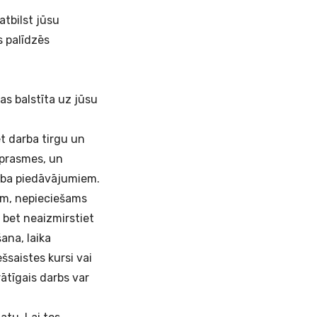
atbilst jūsu
 palīdzēs
as balstīta uz jūsu
t darba tirgu un
 prasmes, un
arba piedāvājumiem.
jam, nepieciešams
 bet neaizmirstiet
ana, laika
šsaistes kursi vai
ātīgais darbs var