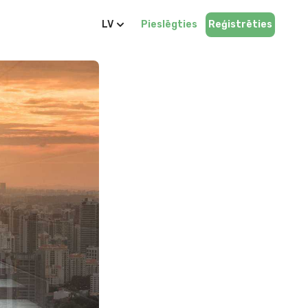
LV
Pieslēgties
Reģistrēties