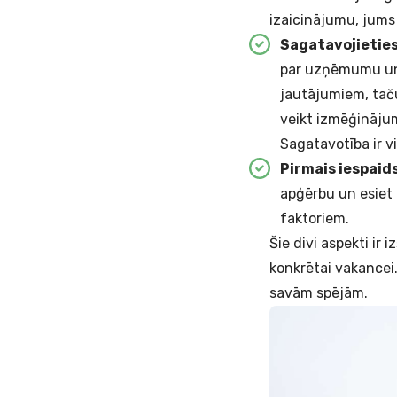
izaicinājumu, jums
Sagatavojieties
par uzņēmumu un 
jautājumiem, taču
veikt izmēģinājum
Sagatavotība ir v
Pirmais iespaid
apģērbu un esiet 
faktoriem.
Šie divi aspekti ir 
konkrētai vakancei.
savām spējām.