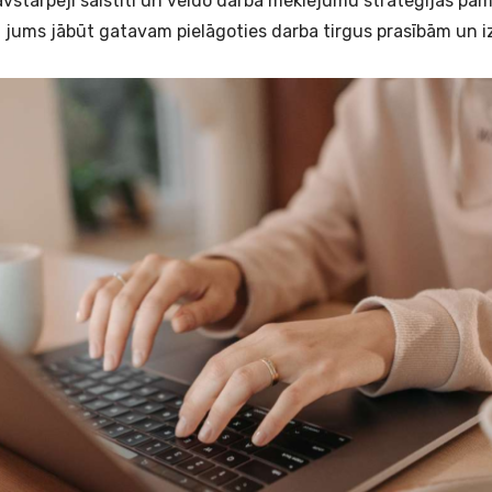
 savstarpēji saistīti un veido darba meklējumu stratēģijas pam
, jums jābūt gatavam pielāgoties darba tirgus prasībām un 