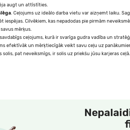
ja augt un attīstīties.
slēga
. Ceļojums uz ideālo darba vietu var aizņemt laiku. Sag
ēt iespējas. Cilvēkiem, kas nepadodas pie pirmām neveiksmēm
t savus mērķus.
savdabīgs ceļojums, kurā ir svarīga gudra vadība un stratēģij
ms efektīvāk un mērķtiecīgāk veikt savu ceļu uz panākumie
s solis, pat neveiksmīgs, ir solis uz priekšu jūsu karjeras ceļā
Nepalaid