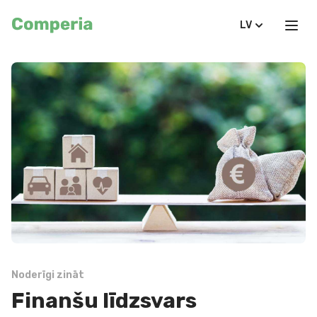
LV
Noderīgi zināt
Finanšu līdzsvars