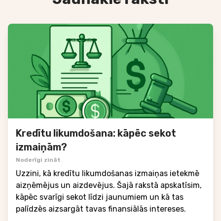
Kredītu likumdošana: kāpēc sekot
izmaiņām?
Noderīgi zināt
Uzzini, kā kredītu likumdošanas izmaiņas ietekmē
aizņēmējus un aizdevējus. Šajā rakstā apskatīsim,
kāpēc svarīgi sekot līdzi jaunumiem un kā tas
palīdzēs aizsargāt tavas finansiālās intereses.