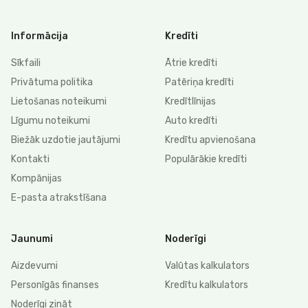
Informācija
Kredīti
Sīkfaili
Ātrie kredīti
Privātuma politika
Patēriņa kredīti
Lietošanas noteikumi
Kredītlīnijas
Līgumu noteikumi
Auto kredīti
Biežāk uzdotie jautājumi
Kredītu apvienošana
Kontakti
Populārākie kredīti
Kompānijas
E-pasta atrakstīšana
Jaunumi
Noderīgi
Aizdevumi
Valūtas kalkulators
Personīgās finanses
Kredītu kalkulators
Noderīgi zināt