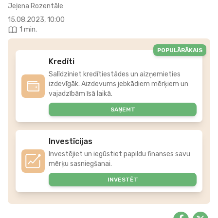
Jeļena Rozentāle
15.08.2023, 10:00
1 min.
POPULĀRĀKAIS
Kredīti
Salīdziniet kredītiestādes un aizņemieties
izdevīgāk. Aizdevums jebkādiem mērķiem un
vajadzībām īsā laikā.
SAŅEMT
Investīcijas
Investējiet un iegūstiet papildu finanses savu
mērķu sasniegšanai.
INVESTĒT