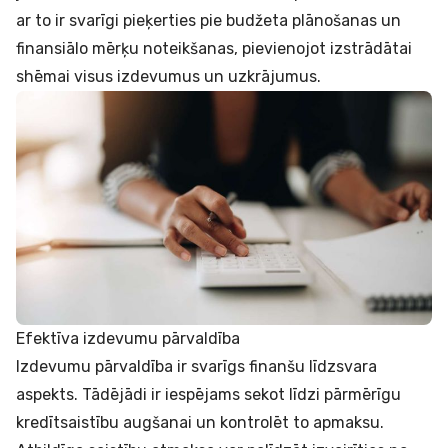
ar to ir svarīgi pieķerties pie budžeta plānošanas un
finansiālo mērķu noteikšanas, pievienojot izstrādātai
shēmai visus izdevumus un uzkrājumus.
Efektīva izdevumu pārvaldība
Izdevumu pārvaldība ir svarīgs finanšu līdzsvara
aspekts. Tādējādi ir iespējams sekot līdzi pārmērīgu
kredītsaistību augšanai un kontrolēt to apmaksu.