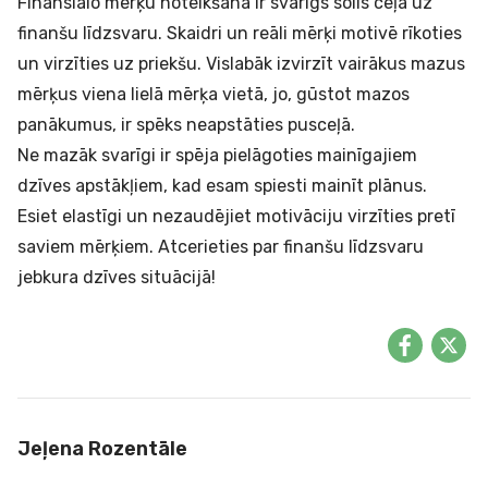
Finansiālo mērķu noteikšana ir svarīgs solis ceļā uz
finanšu līdzsvaru. Skaidri un reāli mērķi motivē rīkoties
un virzīties uz priekšu. Vislabāk izvirzīt vairākus mazus
mērķus viena lielā mērķa vietā, jo, gūstot mazos
panākumus, ir spēks neapstāties pusceļā.
Ne mazāk svarīgi ir spēja pielāgoties mainīgajiem
dzīves apstākļiem, kad esam spiesti mainīt plānus.
Esiet elastīgi un nezaudējiet motivāciju virzīties pretī
saviem mērķiem. Atcerieties par finanšu līdzsvaru
jebkura dzīves situācijā!
Jeļena Rozentāle