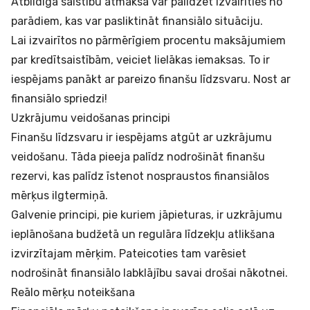
Atbildīga saistību atmaksa var palīdzēt izvairīties no
parādiem, kas var pasliktināt finansiālo situāciju.
Lai izvairītos no pārmērīgiem procentu maksājumiem
par kredītsaistībām, veiciet lielākas iemaksas. To ir
iespējams panākt ar pareizo finanšu līdzsvaru. Nost ar
finansiālo spriedzi!
Uzkrājumu veidošanas principi
Finanšu līdzsvaru ir iespējams atgūt ar uzkrājumu
veidošanu. Tāda pieeja palīdz nodrošināt finanšu
rezervi, kas palīdz īstenot nospraustos finansiālos
mērķus ilgtermiņā.
Galvenie principi, pie kuriem jāpieturas, ir uzkrājumu
ieplānošana budžetā un regulāra līdzekļu atlikšana
izvirzītajam mērķim. Pateicoties tam varēsiet
nodrošināt finansiālo labklājību savai drošai nākotnei.
Reālo mērķu noteikšana