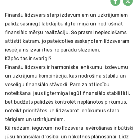
Finanšu līdzsvars starp izdevumiem un uzkrājumiem
palīdz sasniegt labklājību ilgtermiņā un nodrošināt
finansiālo mērķu realizāciju. Šo prasmi nepieciešams
attīstīt katram, jo pateicoties saskaņotam līdzsvaram,
iespējams izvairīties no parādu slazdiem.
Kāpēc tas ir svarīgi?
Finanšu līdzsvars ir harmoniska ienākumu, izdevumu
un uzkrājumu kombinācija, kas nodrošina stabilu un
veselīgu finansiālo stāvokli. Pareiza attiecību
noteikšana ļaus ilgtermiņa iegūt finansiālo stabilitāti,
bet budžets palīdzēs kontrolēt neplānotos pirkumus,
noteikt prioritātes un līdzsvarot ienākumus starp
tēriņiem un uzkrājumiem.
Kā redzam, ieguvumi no līdzsvara ievērošanas ir būtiski
jūsu finansiālai drošībai un nākotnes plānošanai. Līdz