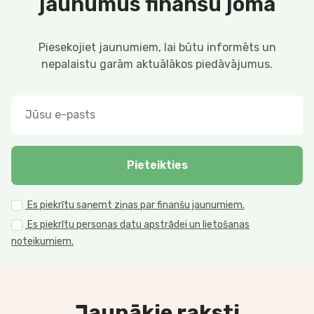
jaunumus finanšu jomā
Piesekojiet jaunumiem, lai būtu informēts un
nepalaistu garām aktuālākos piedāvājumus.
Pieteikties
Es piekrītu saņemt ziņas par finanšu jaunumiem.
Es piekrītu personas datu apstrādei un lietošanas
noteikumiem.
Jaunākie raksti