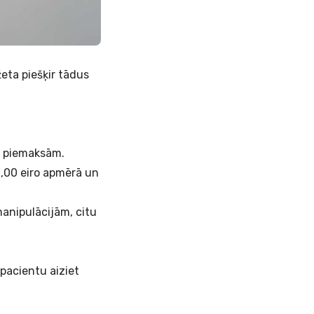
eta piešķir tādus
ām piemaksām.
2,00 eiro apmērā un
anipulācijām, citu
 pacientu aiziet