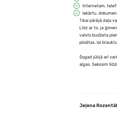
Internetam, tele
Iekārtu, dokumen
Tikai pārējā daļa v
Līdz ar to, ja ģimen
valsts budžeta pie
pilsētas, lai brauk
Šogad jūlijā arī var
algas. Sekosim līdz
Jeļena Rozentā