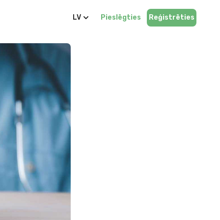
LV
Pieslēgties
Reģistrēties