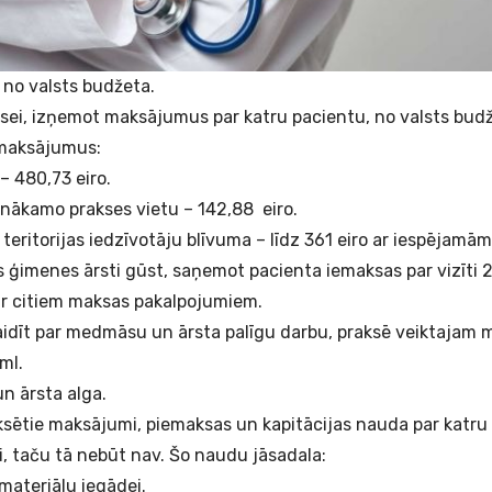
 no valsts budžeta.
sei, izņemot maksājumus par katru pacientu, no valsts budž
 maksājumus:
– 480,73 eiro.
 nākamo prakses vietu – 142,88 eiro.
 teritorijas iedzīvotāju blīvuma – līdz 361 eiro ar iespējam
ģimenes ārsti gūst, saņemot pacienta iemaksas par vizīti 
r citiem maksas pakalpojumiem.
idīt par medmāsu un ārsta palīgu darbu, praksē veiktajam m
ml.
n ārsta alga.
 fiksētie maksājumi, piemaksas un kapitācijas nauda par katru
i, taču tā nebūt nav. Šo naudu jāsadala:
ateriālu iegādei.