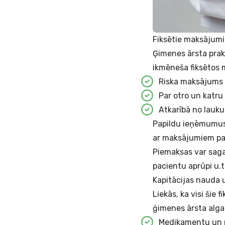
Fiksētie maksājumi
Ģimenes ārsta prak
ikmēneša fiksētos
Riska maksājums 
Par otro un katru
Atkarībā no lauku
Papildu ieņēmumus 
ar maksājumiem pa
Piemaksas var saga
pacientu aprūpi u.t
Kapitācijas nauda u
Liekās, ka visi šie
ģimenes ārsta alga
Medikamentu un m