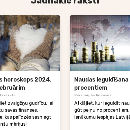
Jaunākie raksti
s horoskops 2024.
Naudas ieguldīšana
februārim
procentiem
i raksti
Personīgās finanses
iet zvaigžņu gudrību, lai
Atklājiet, kur ieguldīt na
tu savas finanses.
gūt peļņu no procentiem. 
, kas palīdzēs sasniegt
ienākumu iespējas Latvijā
anšu mērķus!