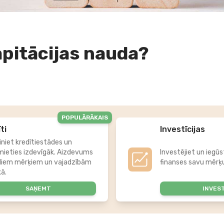
apitācijas nauda?
POPULĀRĀKAIS
ti
Investīcijas
iniet kredītiestādes un
mieties izdevīgāk. Aizdevums
Investējiet un iegūs
diem mērķiem un vajadzībām
finanses savu mērķu
kā.
SAŅEMT
INVES