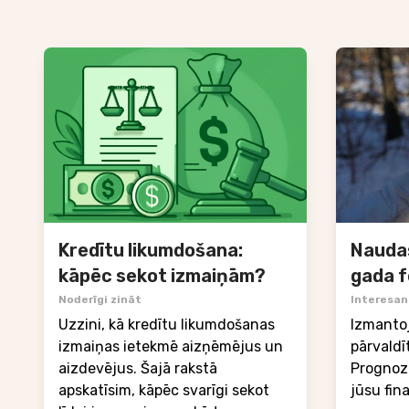
Kredītu likumdošana:
Nauda
kāpēc sekot izmaiņām?
gada 
Noderīgi zināt
Interesant
Uzzini, kā kredītu likumdošanas
Izmantoj
izmaiņas ietekmē aizņēmējus un
pārvaldī
aizdevējus. Šajā rakstā
Prognoze
apskatīsim, kāpēc svarīgi sekot
jūsu fin