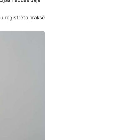
ācijas naudas daļa
u reģistrēto praksē