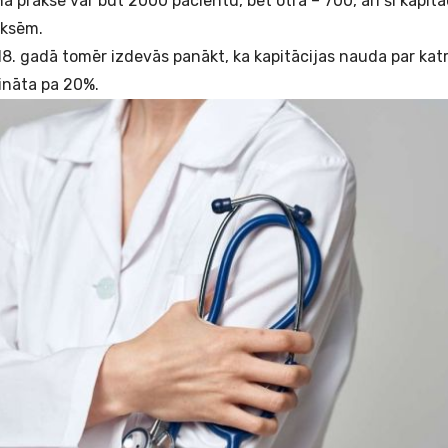
ā praksē var būt 2000 pacientu, bet otrā – 700, arī šī kapit
aksēm.
8. gadā tomēr izdevās panākt, ka kapitācijas nauda par katr
lināta pa 20%.