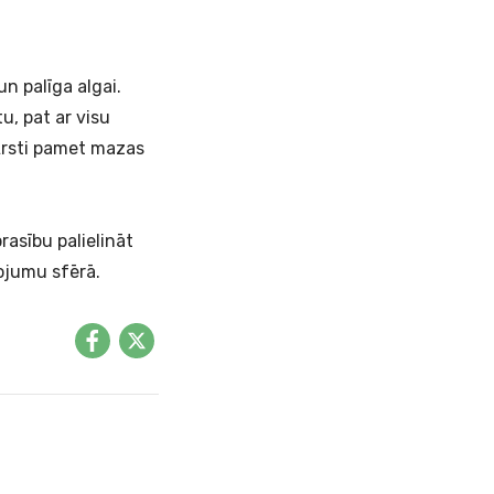
un palīga algai.
tu, pat ar visu
Ārsti pamet mazas
prasību palielināt
gojumu sfērā.