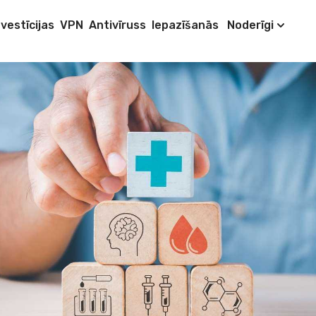
nvestīcijas
VPN
Antivīruss
Iepazīšanās
Noderīgi