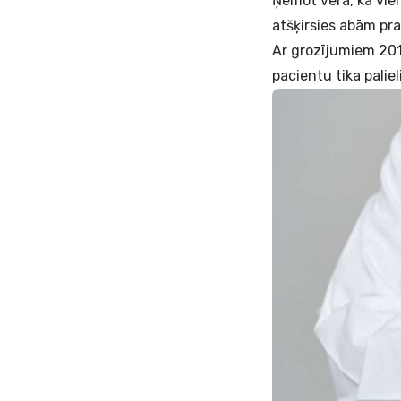
Ņemot vērā, ka vien
atšķirsies abām pr
Ar grozījumiem 201
pacientu tika palie