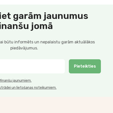
iet garām jaunumus
finanšu jomā
lai būtu informēts un nepalaistu garām aktuālākos
piedāvājumus.
Pieteikties
 finanšu jaunumiem.
strādei un lietošanas noteikumiem.