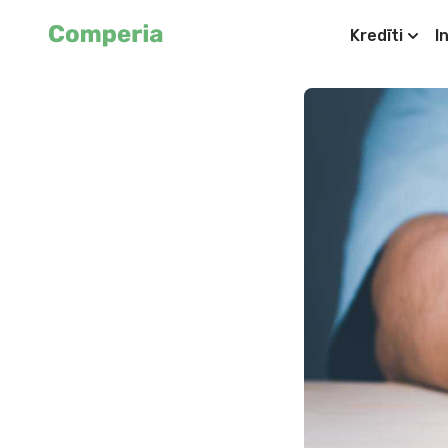
Kredīti
I