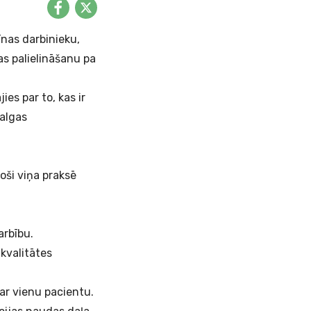
īnas darbinieku,
das palielināšanu pa
es par to, kas ir
 algas
oši viņa praksē
arbību.
 kvalitātes
 par vienu pacientu.