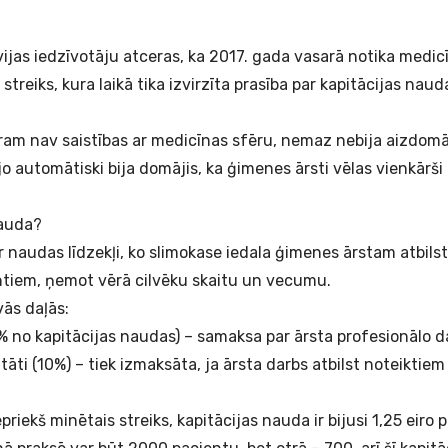
vijas iedzīvotāju atceras, ka 2017. gada vasarā notika medic
streiks, kura laikā tika izvirzīta prasība par kapitācijas nau
ram nav saistības ar medicīnas sfēru, nemaz nebija aizdomāji
jo automātiski bija domājis, ka ģimenes ārsti vēlas vienkārši
 nauda?
r naudas līdzekļi, ko slimokase iedala ģimenes ārstam atbilst
ntiem, ņemot vērā cilvēku skaitu un vecumu.
vās daļās:
 no kapitācijas naudas) – samaksa par ārsta profesionālo d
āti (10%) – tiek izmaksāta, ja ārsta darbs atbilst noteiktiem
epriekš minētais streiks, kapitācijas nauda ir bijusi 1,25 eiro