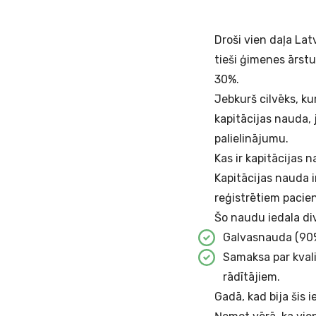
Droši vien daļa Lat
tieši ģimenes ārstu 
30%.
Jebkurš cilvēks, ku
kapitācijas nauda, 
palielinājumu.
Kas ir kapitācijas
Kapitācijas nauda i
reģistrētiem pacie
Šo naudu iedala di
Galvasnauda (90%
Samaksa par kvalit
rādītājiem.
Gadā, kad bija šis i