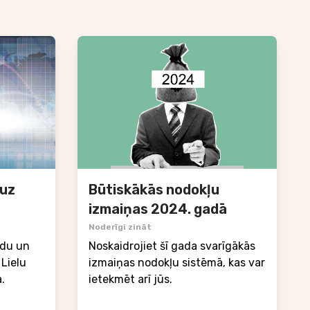
 uz
Būtiskākās nodokļu
izmaiņas 2024. gadā
Noderīgi zināt
udu un
Noskaidrojiet šī gada svarīgākās
Lielu
izmaiņas nodokļu sistēmā, kas var
.
ietekmēt arī jūs.