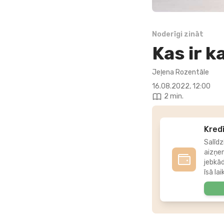
Noderīgi zināt
Kas ir k
Jeļena Rozentāle
16.08.2022, 12:00
2 min.
Kredī
Salīdz
aizņe
jebkā
īsā lai