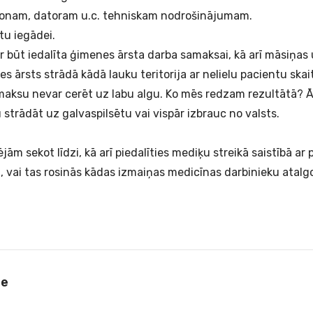
fonam, datoram u.c. tehniskam nodrošinājumam.
tu iegādei.
ar būt iedalīta ģimenes ārsta darba samaksai, kā arī māsiņas 
es ārsts strādā kādā lauku teritorija ar nelielu pacientu skai
maksu nevar cerēt uz labu algu. Ko mēs redzam rezultātā? 
tu strādāt uz galvaspilsētu vai vispār izbrauc no valsts.
ējām sekot līdzi, kā arī piedalīties mediķu streikā saistībā ar 
i, vai tas rosinās kādas izmaiņas medicīnas darbinieku atal
le