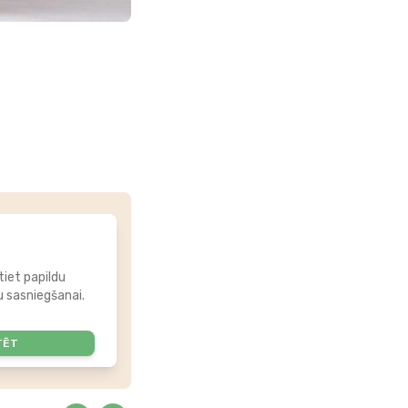
tiet papildu
 sasniegšanai.
TĒT