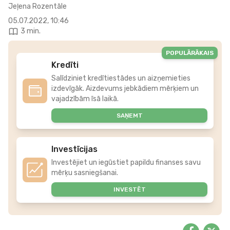
Jeļena Rozentāle
05.07.2022, 10:46
3 min.
POPULĀRĀKAIS
Kredīti
Salīdziniet kredītiestādes un aizņemieties
izdevīgāk. Aizdevums jebkādiem mērķiem un
vajadzībām īsā laikā.
SAŅEMT
Investīcijas
Investējiet un iegūstiet papildu finanses savu
mērķu sasniegšanai.
INVESTĒT