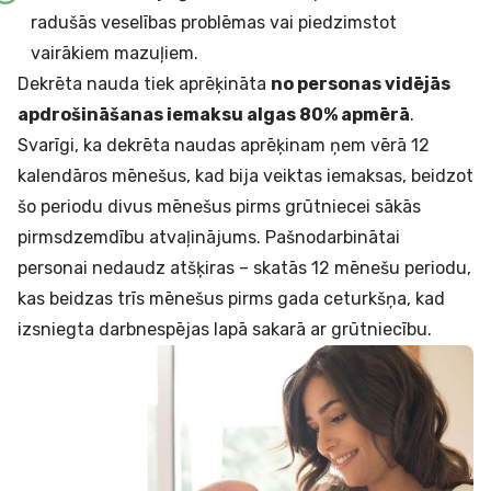
radušās veselības problēmas vai piedzimstot
vairākiem mazuļiem.
Dekrēta nauda tiek aprēķināta
no personas vidējās
apdrošināšanas iemaksu algas 80% apmērā
.
Svarīgi, ka dekrēta naudas aprēķinam ņem vērā 12
kalendāros mēnešus, kad bija veiktas iemaksas, beidzot
šo periodu divus mēnešus pirms grūtniecei sākās
pirmsdzemdību atvaļinājums. Pašnodarbinātai
personai nedaudz atšķiras – skatās 12 mēnešu periodu,
kas beidzas trīs mēnešus pirms gada ceturkšņa, kad
izsniegta darbnespējas lapā sakarā ar grūtniecību.