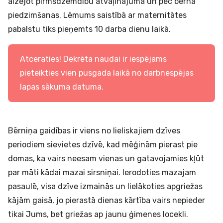
aizejot pirmsdzemdību atvaļinājumā un pēc bērna
piedzimšanas. Lēmums saistībā ar maternitātes
pabalstu tiks pieņemts 10 darba dienu laikā.
Atceraties! Dekrēta naudai ir iespējams
pieteikties vien pusgada laikā no darbnespējas
lapas sākuma datuma.
Bērniņa gaidības ir viens no lieliskajiem dzīves
periodiem sievietes dzīvē, kad mēģinām pierast pie
domas, ka vairs neesam vienas un gatavojamies kļūt
par māti kādai mazai sirsniņai. Ierodoties mazajam
pasaulē, visa dzīve izmainās un lielākoties apgriežas
kājām gaisā, jo pierastā dienas kārtība vairs nepieder
tikai Jums, bet griežas ap jaunu ģimenes locekli.