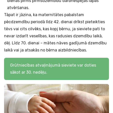
dienas pirms pirmsdzemdību darbnespējas lapas
atvēršanas.
Tāpat ir jāzina, ka maternitātes pabalstam
pēcdzemdību periodā līdz 42. dienai drīkst pieteikties
tēvs vai cits cilvēks, kas kopj bērnu, ja sieviete pati to
nevar izdarīt veselības, kas radusies dzemdību laikā,
dēļ. Līdz 70. dienai – mātes nāves gadījumā dzemdību
laikā vai ja atsakās no bērna aizbildniecības.
Grūtniecības atvaļinājumā sieviete var doties
sākot ar 30. nedēļu.