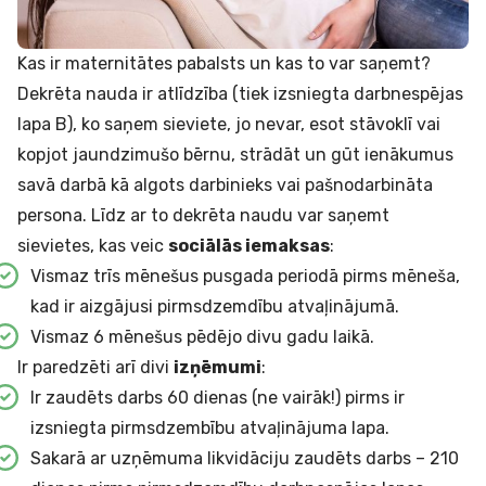
Kas ir maternitātes pabalsts un kas to var saņemt?
Dekrēta nauda ir atlīdzība (tiek izsniegta darbnespējas
lapa B), ko saņem sieviete, jo nevar, esot stāvoklī vai
kopjot jaundzimušo bērnu, strādāt un gūt ienākumus
savā darbā kā algots darbinieks vai pašnodarbināta
persona. Līdz ar to dekrēta naudu var saņemt
sievietes, kas veic
sociālās iemaksas
:
Vismaz trīs mēnešus pusgada periodā pirms mēneša,
kad ir aizgājusi pirmsdzemdību atvaļinājumā.
Vismaz 6 mēnešus pēdējo divu gadu laikā.
Ir paredzēti arī divi
izņēmumi
:
Ir zaudēts darbs 60 dienas (ne vairāk!) pirms ir
izsniegta pirmsdzembību atvaļinājuma lapa.
Sakarā ar uzņēmuma likvidāciju zaudēts darbs – 210