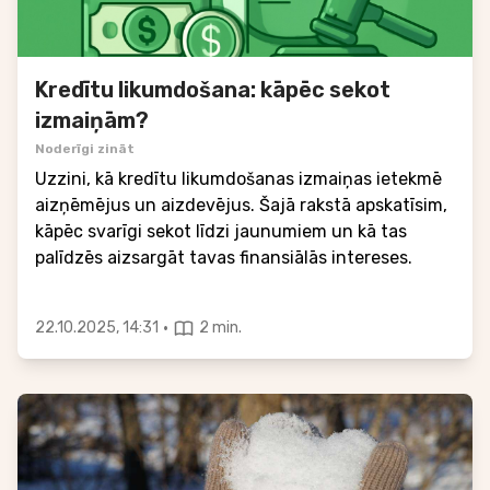
Kredītu likumdošana: kāpēc sekot
izmaiņām?
Noderīgi zināt
Uzzini, kā kredītu likumdošanas izmaiņas ietekmē
aizņēmējus un aizdevējus. Šajā rakstā apskatīsim,
kāpēc svarīgi sekot līdzi jaunumiem un kā tas
palīdzēs aizsargāt tavas finansiālās intereses.
·
22.10.2025, 14:31
2 min.