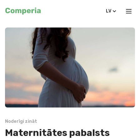
LV
Noderīgi zināt
Maternitātes pabalsts