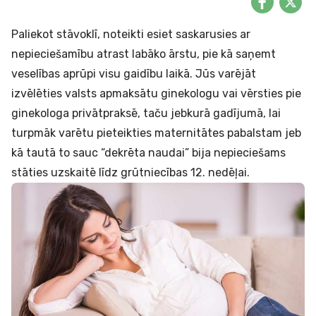
Paliekot stāvoklī, noteikti esiet saskarusies ar
nepieciešamību atrast labāko ārstu, pie kā saņemt
veselības aprūpi visu gaidību laikā. Jūs varējāt
izvēlēties valsts apmaksātu ginekologu vai vērsties pie
ginekologa privātpraksē, taču jebkurā gadījumā, lai
turpmāk varētu pieteikties maternitātes pabalstam jeb
kā tautā to sauc “dekrēta naudai” bija nepieciešams
stāties uzskaitē līdz grūtniecības 12. nedēļai.