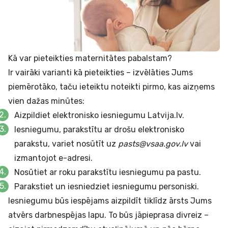
Kā var pieteikties maternitātes pabalstam?
Ir vairāki varianti kā pieteikties – izvēlāties Jums
piemērotāko, taču ieteiktu noteikti pirmo, kas aizņems
vien dažas minūtes:
Aizpildiet elektronisko iesniegumu
Latvija.lv
.
Iesniegumu, parakstītu ar drošu elektronisko
parakstu, variet nosūtīt uz
pasts@vsaa.gov.lv
vai
izmantojot
e-adresi
.
Nosūtiet ar roku parakstītu iesniegumu pa pastu.
Parakstiet un iesniedziet iesniegumu personiski.
Iesniegumu būs iespējams aizpildīt tiklīdz ārsts Jums
atvērs darbnespējas lapu. To būs jāpieprasa divreiz –