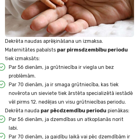
Dekrēta naudas aprēķināšana un izmaksa.
Maternitātes pabalsts
par pirmsdzembību periodu
tiek izmaksāts:
Par 56 dienām, ja grūtniecība ir viegla un bez
problēmām.
Par 70 dienām, ja ir smaga grūtniecība, kas tiek
novērota un sieviete tiek ārstēta specializētā iestādē
vēl pirms 12. nedēļas un visu grūtniecības periodu.
Dekrēta nauda
par pēcdzemdību periodu
pienākas:
Par 56 dienām, ja dzemdības un atkopšanās norit
labi.
Par 70 dienām, ja gaidību laikā vai pēc dzemdībām ir