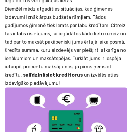
ieguldīt tos vērtīgākajās lietās.
Diemžēl mēdz atgadīties situācijas, kad ģimenes
izdevumi iznāk ārpus budžeta rāmjiem. Tādos
gadījumos ģimenē tiek lemts par labu
kredītam
. Citreiz
tas ir labs risinājums, lai iegādātos kādu lietu uzreiz un
tad par to maksāt pakāpeniski jums ērtajā laika posmā.
Kredīta summa, kuru aizdevējs var piešķirt, atkarīga no
ienākumiem un maksātspējas. Turklāt jums ir iespēja
ietaupīt procentu maksājumos, ja pirms ņemsiet
kredītu,
salīdzināsiet kreditorus
un izvēlēsieties
izdevīgāko piedāvājumu!