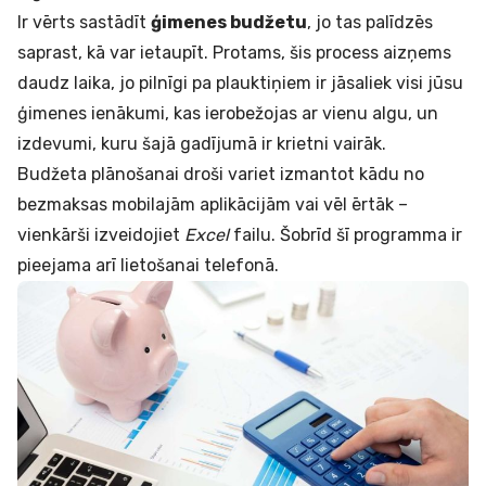
Ir vērts sastādīt
ģimenes budžetu
, jo tas palīdzēs
saprast, kā var ietaupīt. Protams, šis process aizņems
daudz laika, jo pilnīgi pa plauktiņiem ir jāsaliek visi jūsu
ģimenes ienākumi, kas ierobežojas ar vienu algu, un
izdevumi, kuru šajā gadījumā ir krietni vairāk.
Budžeta plānošanai droši variet izmantot kādu no
bezmaksas mobilajām aplikācijām vai vēl ērtāk –
vienkārši izveidojiet
Excel
failu. Šobrīd šī programma ir
pieejama arī lietošanai telefonā.