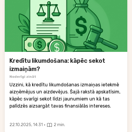
Kredītu likumdošana: kāpēc sekot
izmaiņām?
Noderīgi zināt
Uzzini, kā kredītu likumdošanas izmaiņas ietekmē
aizņēmējus un aizdevējus. Šajā rakstā apskatīsim,
kāpēc svarīgi sekot līdzi jaunumiem un kā tas
palīdzēs aizsargāt tavas finansiālās intereses.
·
22.10.2025, 14:31
2 min.