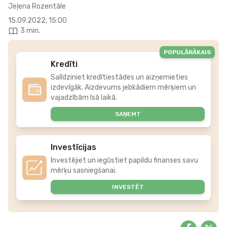
Jeļena Rozentāle
15.09.2022, 15:00
3 min.
POPULĀRĀKAIS
Kredīti
Salīdziniet kredītiestādes un aizņemieties
izdevīgāk. Aizdevums jebkādiem mērķiem un
vajadzībām īsā laikā.
SAŅEMT
Investīcijas
Investējiet un iegūstiet papildu finanses savu
mērķu sasniegšanai.
INVESTĒT