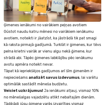
Ģimenes ienākumi no vairākiem peļņas avotiem
Gūstot naudu katru mēnesi no vairākiem ienākumu
avotiem, noteikti ir jāatzīst, ka jāstrādā tik pat smagi
kā raksta pirmajā gadījumā. Turklāt ir ģimenes, kur tēvs
pelna krietni vairāk ar vienu algu nekā ģimene, kur
strādā abi. Tāpēc ģimenes labklājību pēc ienākumu
avotu apmēra noteikt nevar.
Tāpat kā iepriekšējos gadījumos arī šīm ģimenēm ir
nepieciešams
analizēt savus izdevumus
, lai varētu
optimālāk sastādīt mēneša budžetu.
Veiciet uzkrājumus!
Ja ienākumi atļauj, vismaz 10%
no mēnešalgas vajadzētu atlikt nebaltajām dienām.
Tādējādi jūsu ģimene varēs izvairīties vismaz