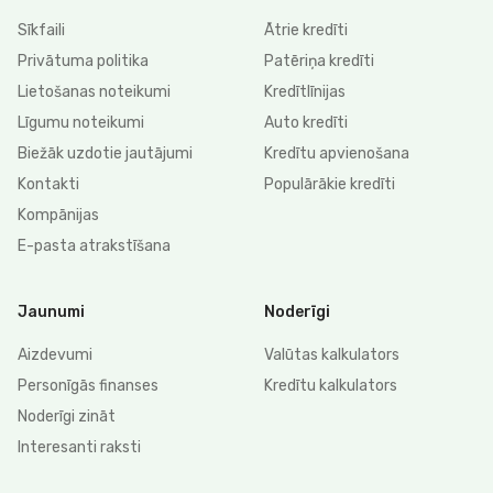
Sīkfaili
Ātrie kredīti
Privātuma politika
Patēriņa kredīti
Lietošanas noteikumi
Kredītlīnijas
Līgumu noteikumi
Auto kredīti
Biežāk uzdotie jautājumi
Kredītu apvienošana
Kontakti
Populārākie kredīti
Kompānijas
E-pasta atrakstīšana
Jaunumi
Noderīgi
Aizdevumi
Valūtas kalkulators
Personīgās finanses
Kredītu kalkulators
Noderīgi zināt
Interesanti raksti