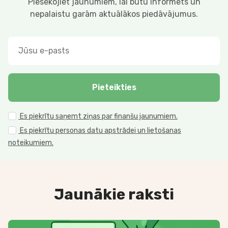
Piesekojiet jaunumiem, lai būtu informēts un
nepalaistu garām aktuālākos piedāvājumus.
Pieteikties
Es piekrītu saņemt ziņas par finanšu jaunumiem.
Es piekrītu personas datu apstrādei un lietošanas
noteikumiem.
Jaunākie raksti