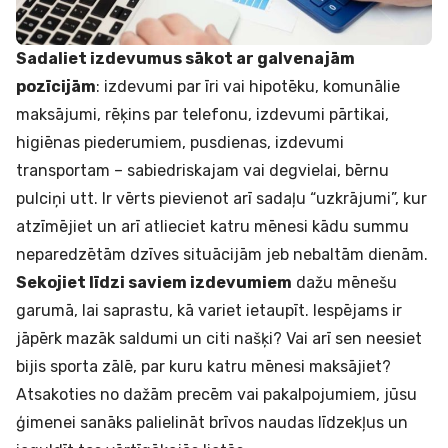
Sadaliet izdevumus sākot ar galvenajām
pozīcijām
: izdevumi par īri vai hipotēku, komunālie
maksājumi, rēķins par telefonu, izdevumi pārtikai,
higiēnas piederumiem, pusdienas, izdevumi
transportam – sabiedriskajam vai degvielai, bērnu
pulciņi utt. Ir vērts pievienot arī sadaļu “uzkrājumi”, kur
atzīmējiet un arī atlieciet katru mēnesi kādu summu
neparedzētām dzīves situācijām jeb nebaltām dienām.
Sekojiet līdzi saviem izdevumiem
dažu mēnešu
garumā, lai saprastu, kā variet ietaupīt. Iespējams ir
jāpērk mazāk saldumi un citi našķi? Vai arī sen neesiet
bijis sporta zālē, par kuru katru mēnesi maksājiet?
Atsakoties no dažām precēm vai pakalpojumiem, jūsu
ģimenei sanāks palielināt brīvos naudas līdzekļus un