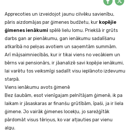
Apprecoties un izveidojot jaunu cilvēku savienību,
pāris aizdomājas par ģimenes budžetu, kur
kopējie
ģimenes ienākumi
spēlē lielu lomu. Priekšā ir grūts
darbs gan ar pienākumu, gan ienākumu sadalīšanu
atkarībā no pelņas avotiem un saņemtām summām.
Arī mājsaimniecībās, kur ir tikai viens no vecākiem un
bērns vai pensionārs, ir jāanalizē savi kopējie ienākumi,
lai varētu tos veiksmīgi sadalīt visu ieplānoto izdevumu
starpā.
Viens ienākumu avots ģimenē
Bez šaubām, esot vienīgajam pelnītājam ģimenē, ik pa
laikam ir jāsaskaras ar finanšu grūtībām, īpaši, ja ir liela
ģimene. Jo vairāk ģimenes locekļu, jo sarežģītāk
pārdomāt visus tēriņus, ko var atļauties par vienu
algu.