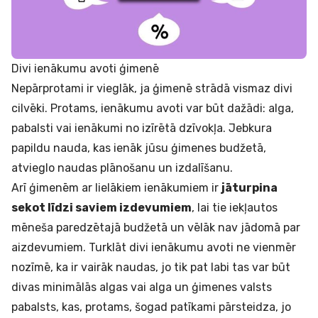
Divi ienākumu avoti ģimenē
Nepārprotami ir vieglāk, ja ģimenē strādā vismaz divi
cilvēki. Protams, ienākumu avoti var būt dažādi: alga,
pabalsti vai ienākumi no izīrētā dzīvokļa. Jebkura
papildu nauda, kas ienāk jūsu ģimenes budžetā,
atvieglo naudas plānošanu un izdalīšanu.
Arī ģimenēm ar lielākiem ienākumiem ir
jāturpina
sekot līdzi saviem izdevumiem
, lai tie iekļautos
mēneša paredzētajā budžetā un vēlāk nav jādomā par
aizdevumiem
. Turklāt divi ienākumu avoti ne vienmēr
nozīmē, ka ir vairāk naudas, jo tik pat labi tas var būt
divas minimālās algas vai alga un ģimenes valsts
pabalsts, kas, protams, šogad patīkami pārsteidza, jo