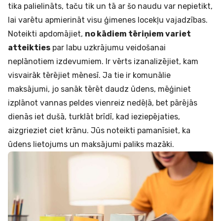
tika palielināts, taču tik un tā ar šo naudu var nepietikt,
lai varētu apmierināt visu ģimenes locekļu vajadzības.
Noteikti apdomājiet,
no kādiem tēriņiem variet
atteikties
par labu uzkrājumu veidošanai
neplānotiem izdevumiem. Ir vērts izanalizējiet, kam
visvairāk tērējiet mēnesī. Ja tie ir komunālie
maksājumi, jo sanāk tērēt daudz ūdens, mēģiniet
izplānot vannas peldes vienreiz nedēļā, bet pārējās
dienās iet dušā, turklāt brīdī, kad ieziepējaties,
aizgrieziet ciet krānu. Jūs noteikti pamanīsiet, ka
ūdens lietojums un maksājumi paliks mazāki.