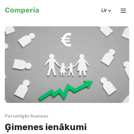
LV
Personīgās finanses
Ģimenes ienākumi