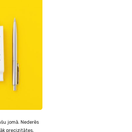
anšu jomā. Nederēs
āk precizitātes,