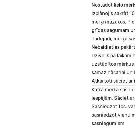
Nostādot lielo mērķ
izplānojis sakrāt 1
mērķi mazākos. Pie
grīdas segumam un 
Tādējādi, mērķa sa
Nebaidieties pakā
Dzīvē ik pa laikam 
uzstādītos mērķus 
samazināšanai un lī
Atkārtoti sāciet a
Katra mērķa sasnieg
iespējām. Sāciet ar
Sasniedzot tos, var
sasniedzot vienu m
sasniegumiem.