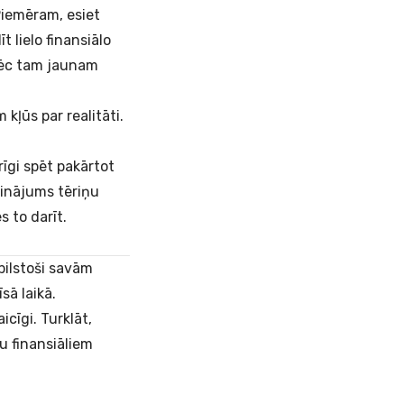
Piemēram, esiet
 lielo finansiālo
pēc tam jaunam
kļūs par realitāti.
rīgi spēt pakārtot
sinājums tēriņu
 to darīt.
bilstoši savām
sā laikā.
icīgi. Turklāt,
u finansiāliem