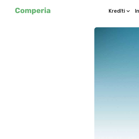
Kredīti
I