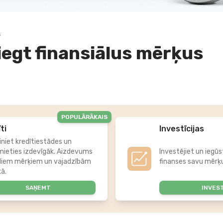
s
iegt finansiālus mērķus
POPULĀRĀKAIS
ti
Investīcijas
iniet kredītiestādes un
mieties izdevīgāk. Aizdevums
Investējiet un iegūs
diem mērķiem un vajadzībām
finanses savu mērķu
kā.
SAŅEMT
INVES