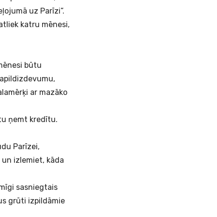
eļojumā uz Parīzi”.
atliek katru mēnesi,
 mēnesi būtu
 papildizdevumu,
galamērķi ar mazāko
ētu ņemt
kredītu
.
udu Parīzei,
 un izlemiet, kāda
smīgi sasniegtais
s grūti izpildāmie