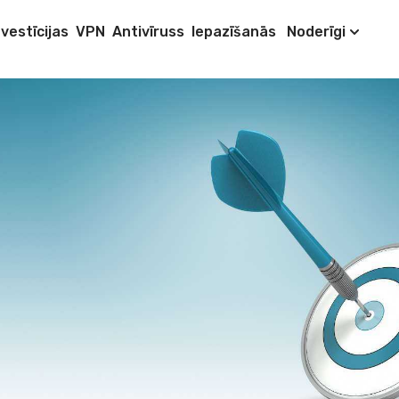
nvestīcijas
VPN
Antivīruss
Iepazīšanās
Noderīgi