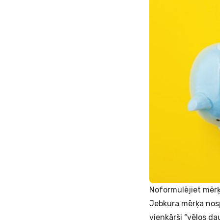
Noformulējiet mērķ
Jebkura mērķa nosp
vienkārši “vēlos da