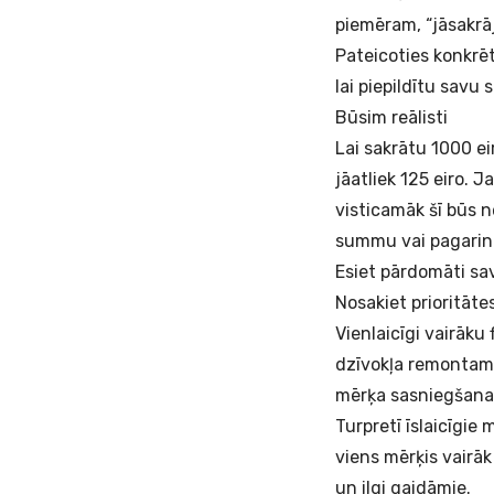
piemēram, “jāsakrāj
Pateicoties konkrēt
lai piepildītu savu
Būsim reālisti
Lai sakrātu 1000 e
jāatliek 125 eiro. 
visticamāk šī būs n
summu vai pagarinā
Esiet pārdomāti sa
Nosakiet prioritāte
Vienlaicīgi vairāku
dzīvokļa remontam 
mērķa sasniegšana š
Turpretī īslaicīgie 
viens mērķis vairā
un ilgi gaidāmie.