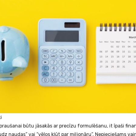
i
raušanai būtu jāsakās ar precīzu formulēšanu, it īpaši fin
udz naudas” vai “vēlos kļūt par miljonāru”. Nepieciešams vair