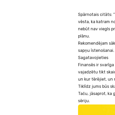
Spārnotais citāts: 
vēsta, ka katram n
nebūt nav viegls p
plānu.
Rekomendējam sākt a
sapņu īstenošanai
Sagatavojieties
Finansēs ir svarīga 
vajadzētu tikt skai
un kur tērējiet, un
Tiklīdz jums būs ska
Taču, jāsaprot, ka
sēriju.