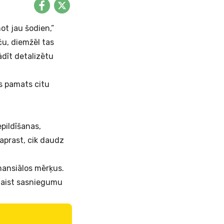
ot jau šodien,”
ču, diemžēl tas
dīt detalizētu
bs pamats citu
epildīšanas,
aprast, cik daudz
inansiālos mērķus.
alaist sasniegumu