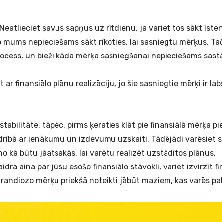
“Neatlieciet savus sapņus uz rītdienu, ja variet tos sākt īsten
o mums nepieciešams sākt rīkoties, lai sasniegtu mērķus. Ta
rocess, un bieži kāda mērķa sasniegšanai nepieciešams sastā
r finansiālo plānu realizāciju, jo šie sasniegtie mērķi ir la
.
stabilitāte, tāpēc, pirms ķeraties klāt pie finansiālā mērķa pi
drībā ar ienākumu un izdevumu uzskaiti. Tādējādi varēsiet s
 no kā būtu jāatsakās, lai varētu realizēt uzstādītos plānus.
idra aina par jūsu esošo finansiālo stāvokli, variet izvirzīt f
 grandiozo mērķu priekšā noteikti jābūt maziem, kas varēs p