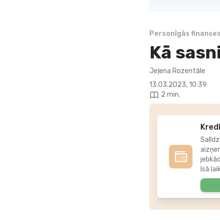
Personīgās finanse
Kā sasn
Jeļena Rozentāle
13.03.2023, 10:39
2 min.
Kredī
Salīdz
aizņe
jebkā
īsā lai