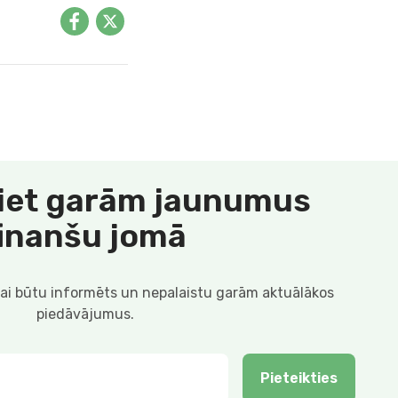
iet garām jaunumus
finanšu jomā
lai būtu informēts un nepalaistu garām aktuālākos
piedāvājumus.
Pieteikties