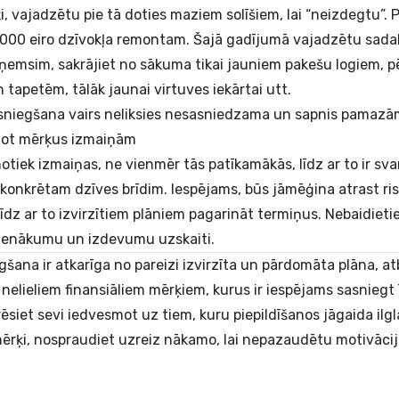
i, vajadzētu pie tā doties maziem solīšiem, lai “neizdegtu”. 
0000 eiro dzīvokļa remontam. Šajā gadījumā vajadzētu sadalīt
ņemsim, sakrājiet no sākuma tikai jauniem pakešu logiem, 
tapetēm, tālāk jaunai virtuves iekārtai utt.
sniegšana vairs neliksies nesasniedzama un sapnis pamazām 
rtot mērķus izmaiņām
notiek izmaiņas, ne vienmēr tās patīkamākās, līdz ar to ir sva
konkrētam dzīves brīdim. Iespējams, būs jāmēģina atrast ri
dz ar to izvirzītiem plāniem pagarināt termiņus. Nebaidieties
r ienākumu un izdevumu uzskaiti.
šana ir atkarīga no pareizi izvirzīta un pārdomāta plāna, at
 nelieliem finansiāliem mērķiem, kurus ir iespējams sasniegt ī
ēsiet sevi iedvesmot uz tiem, kuru piepildīšanos jāgaida ilgla
ērķi, nospraudiet uzreiz nākamo, lai nepazaudētu motivācij