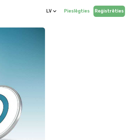
LV
Pieslēgties
Reģistrēties