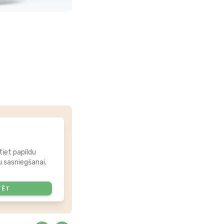
tiet papildu
 sasniegšanai.
TĒT