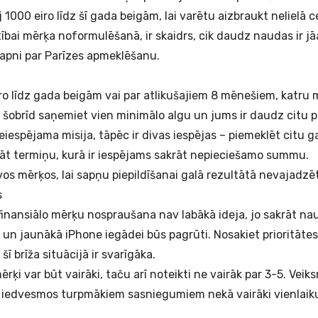
 1000 eiro līdz šī gada beigām, lai varētu aizbraukt nelielā c
ībai mērķa noformulēšanā, ir skaidrs, cik daudz naudas ir jā
 sapni par Parīzes apmeklēšanu.
iro līdz gada beigām vai par atlikušajiem 8 mēnešiem, katru
Ja šobrīd saņemiet vien minimālo algu un jums ir daudz citu
eiespējama misija, tāpēc ir divas iespējas – piemeklēt citu 
t termiņu, kurā ir iespējams sakrāt nepieciešamo summu.
vos mērķos, lai sapņu piepildīšanai galā rezultātā nevajadz
s
 finansiālo mērķu nospraušana nav labākā ideja, jo sakrāt na
un jaunākā iPhone iegādei būs pagrūti. Nosakiet prioritātes
ī brīža situācijā ir svarīgāka.
mērķi var būt vairāki, taču arī noteikti ne vairāk par 3-5. Veik
k iedvesmos turpmākiem sasniegumiem nekā vairāki vienlaiku